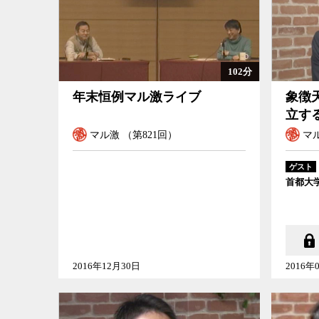
102分
年末恒例マル激ライブ
象徴
立す
マル激 （第821回）
マル
ゲスト
首都大
2016年12月30日
2016年