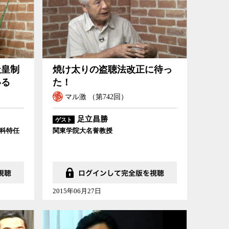
天皇制
焼け太りの盗聴法改正に待っ
いる
た！
マル激 （第742回）
足立昌勝
ゲスト
科特任
関東学院大名誉教授
2015年06月27日