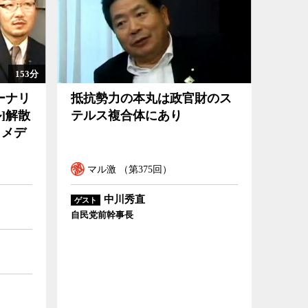
153分
ーブル]解散回
抵抗勢力の本丸は政官財のステルス複合体にあり
ーナリ
抵抗勢力の本丸は政官財のス
]解散
テルス複合体にあり
とメデ
マル激 （第375回）
中川秀直
ゲスト
自民党前幹事長