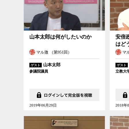
山本太郎は何がしたいのか
安倍
はど
マル激 （第951回）
マル
山本太郎
ゲスト
ゲスト
参議院議員
立教大
2019年06月29日
2018年