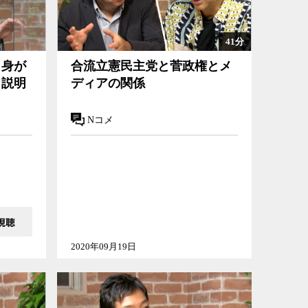
41分
自身が
合流立憲民主党と菅政権とメ
く説明
ディアの関係
Nコメ
2020年09月19日