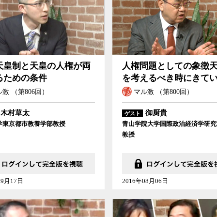
天皇制と天皇の人権が両
人権問題としての象徴
るための条件
を考えるべき時にきて
激 （第806回）
マル激 （第800回）
木村草太
御厨貴
ゲスト
学東京都市教養学部教授
青山学院大学国際政治経済学研究
教授
09月17日
2016年08月06日