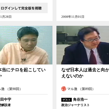
01月28日
2008年11月01日
ロを起こしているのか
なぜ日本人は過去と向かい合えないのか
本当にテロを起こしてい
なぜ日本人は過去と向
か
えないのか
激 （第90回）
マル激 （第89回）
田中宇
角谷浩一
ゲスト
勢解説者
政治ジャーナリスト