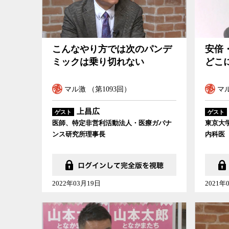
こんなやり方では次のパンデ
安倍
ミックは乗り切れない
どこ
マル激 （第1093回）
マル
上昌広
ゲスト
ゲスト
医師、特定非営利活動法人・医療ガバナ
東京大
ンス研究所理事長
内科医
2022年03月19日
2021年