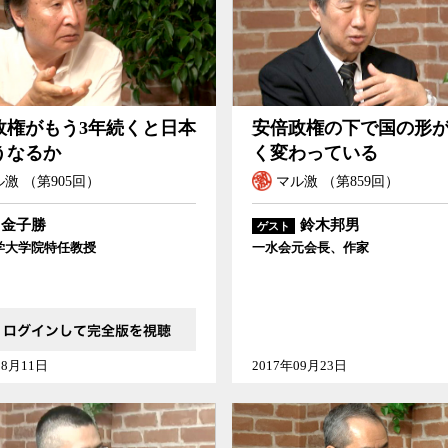
政権がもう3年続くと日本
安倍政権の下で国の形
うなるか
く変わっている
激 （第905回）
マル激 （第859回）
金子勝
鈴木邦男
ゲスト
学大学院特任教授
一水会元会長、作家
08月11日
2017年09月23日