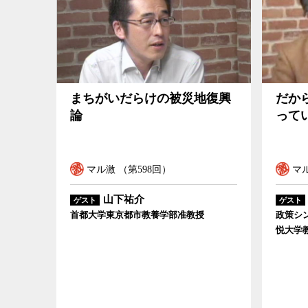
まちがいだらけの被災地復興論
だから消費税
まちがいだらけの被災地復興
だか
論
って
マル激 （第598回）
マル
山下祐介
ゲスト
ゲスト
首都大学東京都市教養学部准教授
政策シ
悦大学