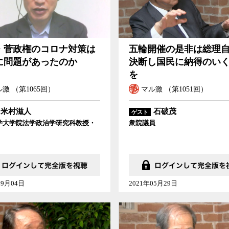
・菅政権のコロナ対策は
五輪開催の是非は総理
に問題があったのか
決断し国民に納得のい
を
激 （第1065回）
マル激 （第1051回）
米村滋人
石破茂
ゲスト
学大学院法学政治学研究科教授・
衆院議員
09月04日
2021年05月29日