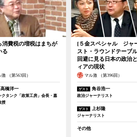
の増税はまちがっている
[５金スペシャル ジャーナリスト・ラウンドテ
ら消費税の増税はまちが
[５金スペシャル ジャ
避に見る日本の政治とメディアの現状
いる
スト・ラウンドテーブル
回避に見る日本の政治
ィアの現状
激 （第563回）
マル激 （第396回）
高橋洋一
角谷浩一
ゲスト
ンクタンク「政策工房」会長・嘉
政治ジャーナリスト
教授
上杉隆
ゲスト
ジャーナリスト
その他