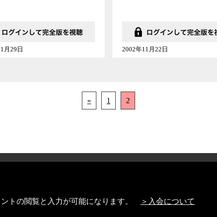
11月29日
2002年11月22日
«
1
2
特定商取引法に基づく表記
Link及び引用に関する注
Copyright (C) Video News Network. All rights reserved.
メントの閲覧と入力が可能になります。
＞入会について
どは日本の著作権法や国際条約などで保護されています。著作権者の承