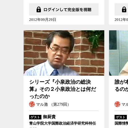
2012年09月29日
2012年
シリーズ『小泉政治の総決算』その２小泉政治とは何だったの
誰が本当にテ
シリーズ『小泉政治の総決
誰が
か
算』その２小泉政治とは何だ
るの
ったのか
マル激 （第279回）
マル
御厨貴
ゲスト
ゲスト
青山学院大学国際政治経済学研究科特任
国際情