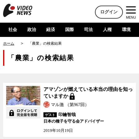
ログイン
MENU
社会
政治
経済
国際
司法
人権
環境
ホーム
「農業」の検索結果
「農業」の検索結果
アマゾンが燃えている本当の理由を知っ
ていますか
マル激 （第967回）
印鑰智哉
ゲスト
日本の種子を守る会アドバイザー
2019年10月19日