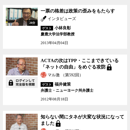
一票の格差は政策の歪み
一票の格差は政策の歪みをもたらす
をもたらす
インタビューズ
28分
小林良彰
ゲスト
慶應大学法学部教授
2013年04月04日
ACTAの次はTPP・ここ
ACTAの次はTPP・ここまできている
まできている「ネットの
「ネットの自由」をめぐる攻防
自由」をめぐる攻防
マル激 （第592回）
福井健策
ゲスト
弁護士・ニューヨーク州弁護士
2012年08月18日
知らない間にタネが大変
知らない間にタネが大変な状況になって
な状況になってました
ました