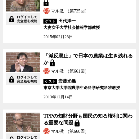
マル激 （第725回）
田代洋一
ゲスト
大妻女子大学社会情報学部教授
2015年02月28日
「減反廃止」で日本の農
「減反廃止」で日本の農業は生き残れる
業は生き残れるか
か
マル激 （第661回）
安藤光義
ゲスト
東京大学大学院農学生命科学研究科准教授
2013年12月14日
TPPの知財分野も国民の
TPPの知財分野も国民の知る権利に関わ
知る権利に関わる重要な
る重要な問題
問題
マル激 （第660回）