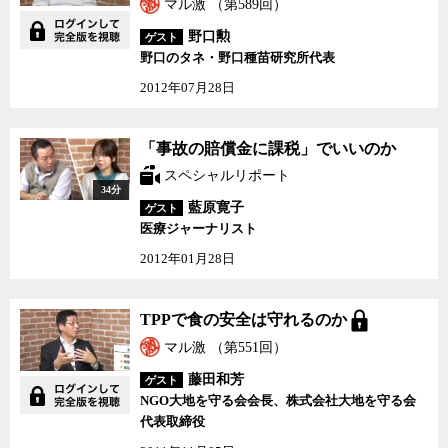
マル激 （第589回）
野口勲
ゲスト
野口のタネ・野口種苗研究所代表
2012年07月28日
「事故の賠償金に課税」
「事故の賠償金に課税」でいいのか
でいいのか
スペシャルリポート
34分
藍原寛子
ゲスト
医療ジャーナリスト
2012年01月28日
TPPで食の安全は守れる
TPPで食の安全は守れるのか
のか
マル激 （第551回）
藤田和芳
ゲスト
NGO大地を守る会会長、株式会社大地を守る会
代表取締役