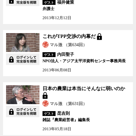
福井健策
ゲスト
弁護士
2013年12月12日
これがTPP交渉の内幕だ
これがTPP交渉の内幕だ
マル激 （第634回）
内田聖子
ゲスト
NPO法人・アジア太平洋資料センター事務局長
2013年06月08日
日本の農業は本当にそん
日本の農業は本当にそんなに弱いのか
なに弱いのか
マル激 （第631回）
昆吉則
ゲスト
雑誌『農業経営者』編集長
2013年05月18日