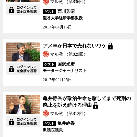
マル激 （第836回）
西川芳昭
ゲスト
龍谷大学経済学部教授
2017年04月15日
アメ車が日本で売れないワケ
マル激 （第829回）
国沢光宏
ゲスト
モータージャーナリスト
2017年02月25日
亀井静香が政治生命を賭してまで死刑の
廃止を訴え続ける理由
マル激 （第812回）
亀井静香
ゲスト
衆議院議員