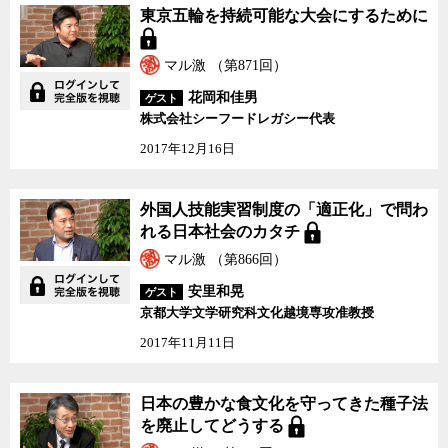
東京五輪を持続可能な大会にするために
マル激 （第871回）
花岡和佳男
ゲスト
株式会社シーフードレガシー代表
2017年12月16日
外国人技能実習制度の「適正化」で問わ
れる日本社会のカタチ
マル激 （第866回）
安里和晃
ゲスト
京都大学文学研究科文化越境専攻准教授
2017年11月11日
日本の豊かな食文化を守ってきた種子法
を廃止してどうする