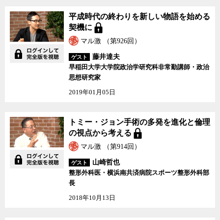
平成時代の終わりを新しい物語を始める
契機に
マル激 （第926回）
藤井達夫
ゲスト
早稲田大学大学院政治学研究科非常勤講師・政治
思想研究家
2019年01月05日
トミー・ジョン手術の多発を進化と倫理
の視点から考える
マル激 （第914回）
山崎哲也
ゲスト
整形外科医・横浜南共済病院スポーツ整形外科部
長
2018年10月13日