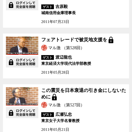
吉原毅
ゲスト
城南信用金庫理事長
2011年07月23日
フェアトレードで被災地
フェアトレードで被災地支援を
支援を
マル激 （第528回）
渡辺龍也
ゲスト
東京経済大学現代法学部教授
2011年05月28日
この震災を日本衰退の引
この震災を日本衰退の引き金にしないた
き金にしないために
めに
マル激 （第527回）
広瀬弘忠
ゲスト
東京女子大学名誉教授
2011年05月21日