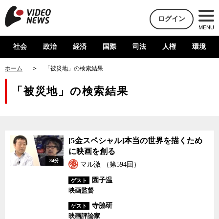
ログイン
MENU
社会
政治
経済
国際
司法
人権
環境
ホーム
「被災地」の検索結果
「被災地」の検索結果
[5金スペシャル]本当の
[5金スペシャル]本当の世界を描くため
世界を描くために映画を
に映画を創る
創る
84分
マル激 （第594回）
園子温
ゲスト
映画監督
寺脇研
ゲスト
映画評論家