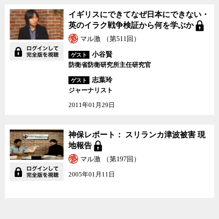
イギリスにできてなぜ日
イギリスにできてなぜ日本にできない・
本にできない・英のイラ
英のイラク戦争検証から何を学ぶか
ク戦争検証から何を学ぶ
か
マル激 （第511回）
小谷賢
ゲスト
防衛省防衛研究所主任研究官
志葉玲
ゲスト
ジャーナリスト
2011年01月29日
神保レポート： スリラ
神保レポート： スリランカ津波被害 現
ンカ津波被害 現地報告
地報告
マル激 （第197回）
2005年01月11日