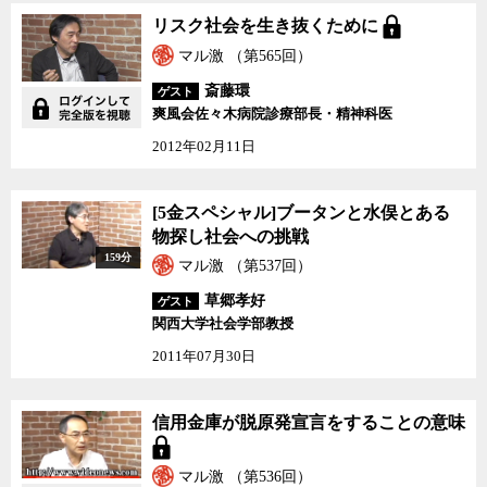
リスク社会を生き抜くた
リスク社会を生き抜くために
めに
マル激 （第565回）
斎藤環
ゲスト
爽風会佐々木病院診療部長・精神科医
2012年02月11日
[5金スペシャル]ブータ
[5金スペシャル]ブータンと水俣とある
ンと水俣とある物探し社
物探し社会への挑戦
会への挑戦
159分
マル激 （第537回）
草郷孝好
ゲスト
関西大学社会学部教授
2011年07月30日
信用金庫が脱原発宣言を
信用金庫が脱原発宣言をすることの意味
することの意味
マル激 （第536回）