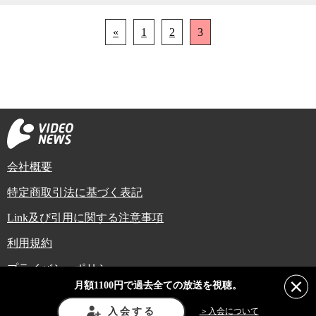
«
1
2
3
会社概要
特定商取引法に基づく表記
Link及び引用に関する注意事項
利用規約
プライバシーポリシー
月額1100円で過去全ての放送を視聴。
Copyright (C) Video News Network. All rights reserved.
ビデオニュースに記載している記事、写真及び動画などは日本の著作権法や国
入会する
＞入会について
際条約などで保護されています。著作権者の承諾を得ずに転載や再利用するこ