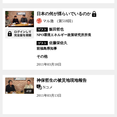
日本の何が揺らいでいる
日本の何が揺らいでいるのか
のか
マル激 （第518回）
飯田哲也
ゲスト
NPO環境エネルギー政策研究所所長
佐藤栄佐久
ゲスト
前福島県知事
その他
2011年03月18日
神保哲生の被災地現地報告
Nコメ
47分
2011年03月13日