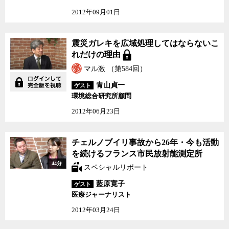
2012年09月01日
震災ガレキを広域処理してはならないこ
れだけの理由
マル激 （第584回）
青山貞一
ゲスト
環境総合研究所顧問
2012年06月23日
チェルノブイリ事故から
チェルノブイリ事故から26年・今も活動
26年・今も活動を続ける
を続けるフランス市民放射能測定所
フランス市民放射能測定
44分
所
スペシャルリポート
藍原寛子
ゲスト
医療ジャーナリスト
2012年03月24日