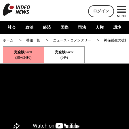
ログイン
MENU
社会
政治
経済
国際
司法
人権
環境
ホーム
番組一覧
ニュース・コメンタリー
神保哲生の被災
完全版part1
完全版part2
(38分24秒)
(9分)