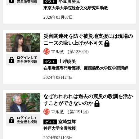
小豆川勝見
ゲスト
東京大学大学院総合文化研究科助教
2026年03月07日
災害関連死を防ぐ被災地支援には現場の
ニーズの吸い上げが不可欠
マル激 （第1220回）
山岸暁美
ゲスト
在宅看護専門看護師、慶應義塾大学医学部講師
2024年08月24日
なぜわれわれは過去の震災の教訓を活か
すことができないのか
マル激 （第1191回）
室崎益輝
ゲスト
神戸大学名誉教授
2024年02月03日