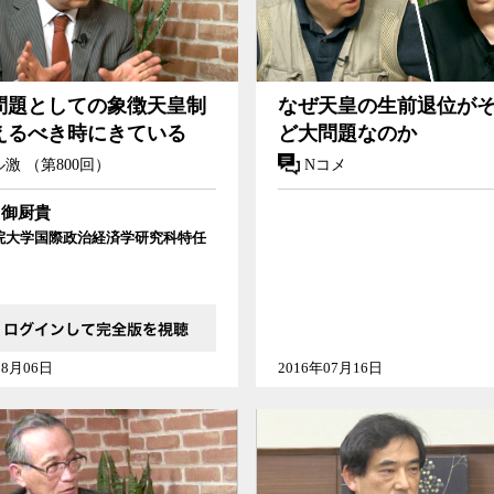
問題としての象徴天皇制
なぜ天皇の生前退位が
えるべき時にきている
ど大問題なのか
激 （第800回）
Nコメ
御厨貴
院大学国際政治経済学研究科特任
08月06日
2016年07月16日