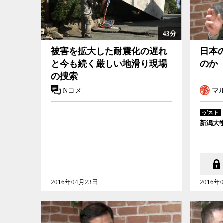
43分
被害を拡大した耐震化の遅れ
日本
と今も続く厳しい地滑り現場
のか
の捜索
Nコメ
マル
ゲスト
新潟大
2016年04月23日
2016年