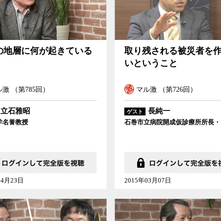
の地層に何が起きている
取り残される被災者を
いということ
激 （第785回）
マル激 （第726回）
立石雅昭
長純一
ゲスト
学名誉教授
石巻市立病院開成仮診療所所長・
04月23日
2015年03月07日