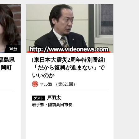
36分
ま—富岡町の
[東日本大震災2周年特別番組]「だから復興が進まない」でいい
福島県
[東日本大震災2周年特別番組]
のか
富岡町
「だから復興が進まない」で
いいのか
マル激 （第621回）
戸羽太
ゲスト
岩手県・陸前高田市長