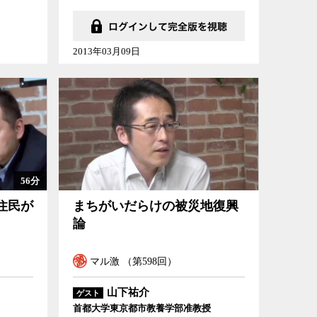
2013年03月09日
56分
まちがいだらけの被災地復興論
住民が
まちがいだらけの被災地復興
論
マル激 （第598回）
山下祐介
ゲスト
首都大学東京都市教養学部准教授