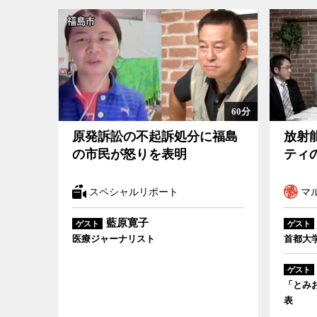
60分
原発訴訟の不起訴処分に福島の市民が怒りを表明
放射能に分断
原発訴訟の不起訴処分に福島
放射
の市民が怒りを表明
ティ
スペシャルリポート
マル
藍原寛子
ゲスト
ゲスト
医療ジャーナリスト
首都大
ゲスト
「とみ
表