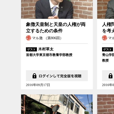
象徴天皇制と天皇の人権が両
人権
立するための条件
を考
マル激 （第806回）
マル
木村草太
ゲスト
ゲスト
首都大学東京都市教養学部教授
青山学
教授
2016年09月17日
2016年