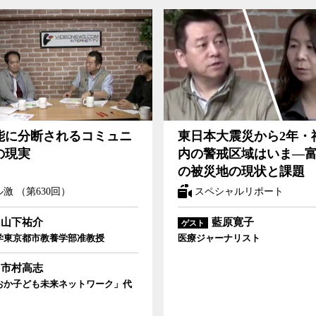
されるコミュニティの現実
東日本大震災から2年・福島県内の警戒区域はい
能に分断されるコミュニ
東日本大震災から2年・
被災地の現状と課題
の現実
内の警戒区域はいま—
の被災地の現状と課題
激 （第630回）
スペシャルリポート
山下祐介
藍原寛子
ゲスト
学東京都市教養学部准教授
医療ジャーナリスト
市村高志
おか子ども未来ネットワーク」代