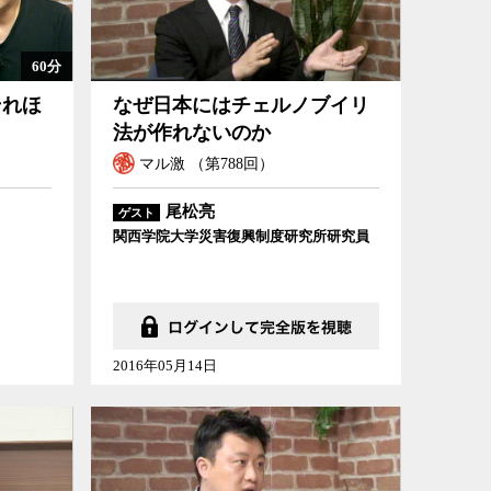
60分
それほ
なぜ日本にはチェルノブイリ
法が作れないのか
マル激 （第788回）
尾松亮
ゲスト
関西学院大学災害復興制度研究所研究員
2016年05月14日