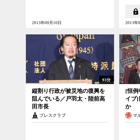
2013年09月10日
2013年
93分
縦割り行政が被災地の復興を阻んでいる／戸羽太・陸前高田市
[恒例年末神保
縦割り行政が被災地の復興を
[恒
長
阻んでいる／戸羽太・陸前高
イブ
田市長
か
プレスクラブ
マル