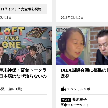
05月11日
2013年03月16日
・宮台トークライブ]日本病はなぜ治らないのか
IAEA国際会議に福島の住民が反発
例年末神保・宮台トークラ
IAEA国際会議に福島の
]日本病はなぜ治らないの
反発
激 （第611回）
スペシャルリポート
藍原寛子
ゲスト
医療ジャーナリスト