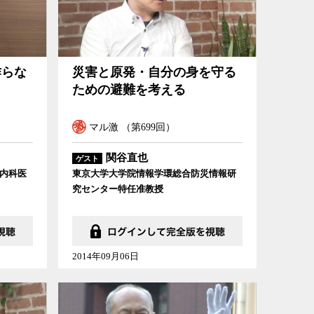
作らな
災害と原発・自分の身を守る
ための避難を考える
マル激 （第699回）
関谷直也
ゲスト
内科医
東京大学大学院情報学環総合防災情報研
究センター特任准教授
2014年09月06日