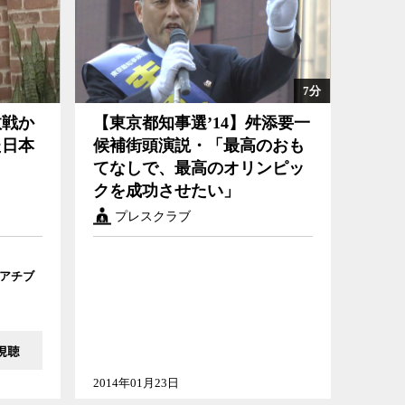
7分
【東京都知事選’14】舛添要一候補街頭演説・「最高のおもてな
敗戦か
【東京都知事選’14】舛添要一
しで、最高のオリンピックを成功させたい」
た日本
候補街頭演説・「最高のおも
てなしで、最高のオリンピッ
クを成功させたい」
プレスクラブ
アチブ
2014年01月23日