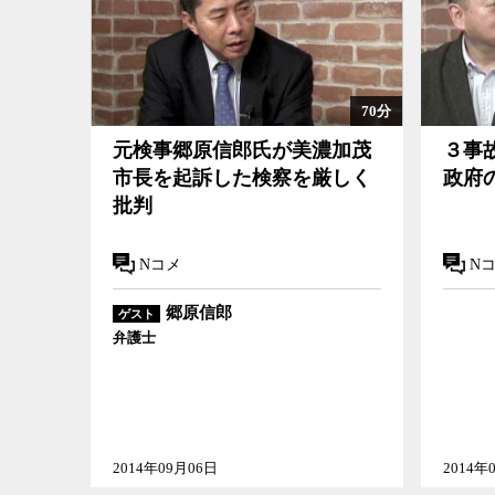
70分
元検事郷原信郎氏が美濃加茂
３事
市長を起訴した検察を厳しく
政府
批判
Nコメ
N
郷原信郎
ゲスト
弁護士
2014年09月06日
2014年