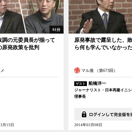
91分
故調の元委員長が揃って
原発事故で露呈した、
の原発政策を批判
ら何も学んでいなかっ
コメ
マル激 （第673回）
船橋洋一
ゲスト
ジャーナリスト・日本再建イニシ
理事長
03月15日
2014年03月08日