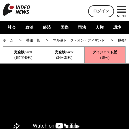
ログイン
MENU
社会
政治
経済
国際
司法
人権
環境
ホーム
番組一覧
マル激トーク・オン・ディマンド
原発事
完全版part1
完全版part2
ダイジェスト版
(1時間40秒)
(24分23秒)
(10分)