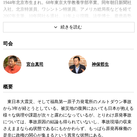
1944年北京市生まれ。68年東京大学教養学部卒業。同年朝日新聞社
入社。北京特派員、ワシントン特派員、アメリカ総局長などを経て
2007年主筆。10年同社を退社。11年より現職。法学博士。慶應義塾
大学特別招聘教授を兼務。著書に『原発敗戦』、『カウントダウ
ン・メルトダウン』、『通貨烈烈』など。
著書
司会
宮台真司
神保哲生
概要
原発敗戦 危機のリーダーシップ
東日本大震災、そして福島第一原子力発電所のメルトダウン事故
とは
から3年が経とうとしている。被災地の復興においても日本が抱える
様々な病理や課題が次々と露わになっているが、とりわけ原発事故
については、事故原因の結論も得られていないし、事故現場の収束
さえままならぬ状態であるにもかかわらず、もっぱら原発再稼働の
是非に政権の関心が集まるという異常な状態にある。