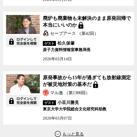
だった。それが今回の事故ではまるで機能しなかった。ところが今
回もまた、福島原発事故の教訓が十分に活かされないまま、組織の
改編と安全基準のマニュアルの変更が行われただけで、事故の反省
廃炉も廃棄物も未解決のまま原発回帰で
は終わってしまいそうな様相を呈している。この現状を、われわれ
本当にいいのか
はどう受け止めたらいいのだろうか。
セーブアース （第42回）
船橋氏は今回の原発事故に、先の大戦での失敗と同じ構造があっ
松久保肇
ゲスト
たと指摘する。原発の過酷事故は直ちに国家的危機となる。その自
原子力資料情報室事務局長
覚もないまま、安全対策をおろそかにして絶対安全神話なるものに
2026年03月14日
寄りかかり、最後は何とかなるだろうという楽観シナリオに基づい
て原発依存に突入した様は、勝算もないままアメリカとの戦争に突
入した時といろいろな面で酷似しているというのだ。
原発事故から15年が過ぎても放射線測定
が被災地対策の基本だ
そもそも日本社会には異質なものを排除して、同質の価値観だけ
マル激 （第1300回）
で物事を進めていく「空気の支配」という特性があることが指摘さ
れて久しい。それは全体の秩序を維持し、一つの共通の目標に向か
小豆川勝見
ゲスト
って邁進する上では武器となり得るが、何か問題があったときにそ
東京大学大学院総合文化研究科助教
れを言い出すことを難しくさせる。それが誰も「撤退」を言い出せ
2026年03月07日
ない空気が支配する文化を作っている。日本中が安全神話の下で原
発推進に邁進する空気の支配の下で誰かが異論を唱えれば、単に排
除されるだけだ。原発についても、一部の良識ある関係者の間では