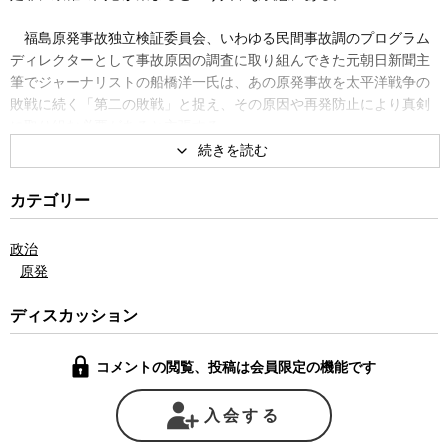
福島原発事故独立検証委員会、いわゆる民間事故調のプログラム
ディレクターとして事故原因の調査に取り組んできた元朝日新聞主
筆でジャーナリストの船橋洋一氏は、あの原発事故を太平洋戦争の
敗戦に続く「第二の敗戦」と捉え、その原因や再発防止により真剣
に取り組む必要があると主張する。
あの事故は津波によって原発がすべての電源を失ったために、原
子炉を冷やすことができなくなり、メルトダウン、メルトスルーに
カテゴリー
至ったと説明されている。原因がもっぱら津波だったかどうかにつ
いては議論があるところだが、いずれにしても万が一の時に原子炉
政治
を冷やせるより強固な設備を完備しておけば、今回のような事故は
原発
起こらないという前提に立ち、新たな安全基準などが作られてい
る。
ディスカッション
確かにハード面での不備は修正されなければならない。しかし、
コメントの閲覧、投稿は会員限定の機能です
本当にそれだけでいいのだろうか。今回の事故がここまで甚大な被
害をもたらすに至った背景には、単に電源のバックアップに不備が
あったということではないのではないか。
入会する