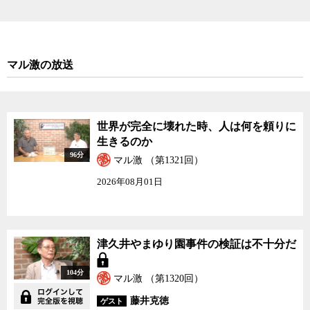
危機意識があったが、それを言い出すことができなかったと答えた
人が多くいたことが、船橋氏の調査でも明らかになっているとい
う。
マル激の放送
では、福島の事故を無駄にしないために今、われわれに何ができ
るだろうか。船橋氏は何よりも事故の原因究明をより厳密かつ詳細
に行い、事故と事故対応における失敗の責任の所在を明らかにする
ことが何よりも重要だと主張する。そこを曖昧にしたまま組織や仕
世界が完全に壊れた時、人は何を頼りに
組みをいじってみても、本当の意味で事故の教訓が活かされること
生きるのか
はあり得ない。そして、それはわれわれが第三の敗戦に向けて邁進
96分
マル激 （第1321回）
する道を選んだことを意味する。
2026年08月01日
われわれはなぜあれだけ酷い目にあっても、その原因と真摯に向
き合い反省することができないのか。東日本大震災、福島原発事故
から3年が経過したいま、事故に至る経過と事故への対応、そして事
故後の原因究明や新たに作成された安全基準などから見えてくるわ
津久井やまゆり園事件の検証は不十分だ
れわれ日本人の弱点について、先の戦争の反省と絡めながら、ゲス
トの船橋洋一氏とジャーナリストの神保哲生、社会学者の宮台真司
104分
マル激 （第1320回）
が議論した。
藤井克徳
ゲスト