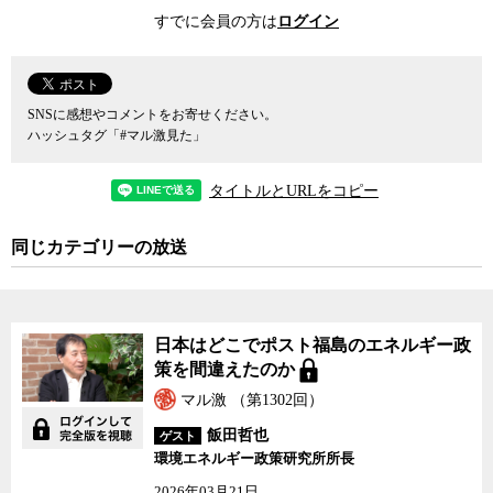
実際、全電源喪失に至った後に福島第一発電所や東電本社、そし
すでに会員の方は
ログイン
て首相官邸などで起きたことをつぶさに再検証してみると、事故が
ここまで大きくなった原因は単に電源というハードウエアの問題だ
けではなく、現場と事故の対応に当たる政府関係者や東電関係者の
間の致命的なコミュニケーションミスや、いざというときに取捨選
SNSに感想やコメントをお寄せください。
択を決断できるリーダーシップの不在など、数々のヒューマンエラ
ハッシュタグ「#マル激見た」
ーが介在していたことが明らかである。むしろ、われわれが最も真
摯に反省しなければならない点は、ハード面での不備ではなく、日
タイトルとURLをコピー
頃からの危機に対する意識や優先順位を決めて損切りを決断するリ
ーダーの養成だったのではないかと、船橋氏は言うのだ。実は同様
同じカテゴリーの放送
の問題が、国会事故調の黒川清委員長による英文の最終報告書で指
摘されている。
ところがわれわれの目は、そうした問題にほとんど向いていな
日本はどこでポスト福島のエネルギー政
い。また、実際にそうした反省に立って、対策が取られている形跡
策を間違えたのか
も見られない。特に安倍政権は、より厳しい安全基準を設定したの
だから、原子力規制委員会の審査にパスした原発は再稼働すること
マル激 （第1302回）
が当たり前であるとの立場を取っている。元々、原子力規制委の前
飯田哲也
ゲスト
身で、今回の事故で全く役立たずの烙印を押された原子力安全・保
環境エネルギー政策研究所所長
安院は、1999年のJCO臨界事故の反省を受けて作られた組織のはず
2026年03月21日