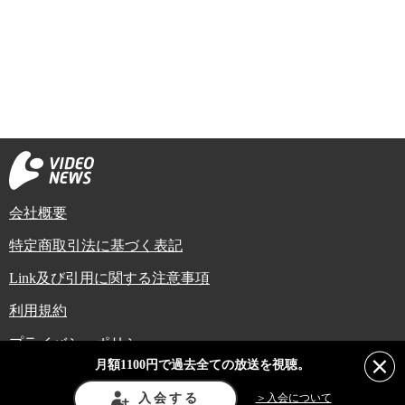
会社概要
特定商取引法に基づく表記
Link及び引用に関する注意事項
利用規約
プライバシーポリシー
月額1100円で過去全ての放送を視聴。
Copyright (C) Video News Network. All rights reserved.
ビデオニュースに記載している記事、写真及び動画などは日本の著作権法や国
入会する
＞入会について
際条約などで保護されています。著作権者の承諾を得ずに転載や再利用するこ