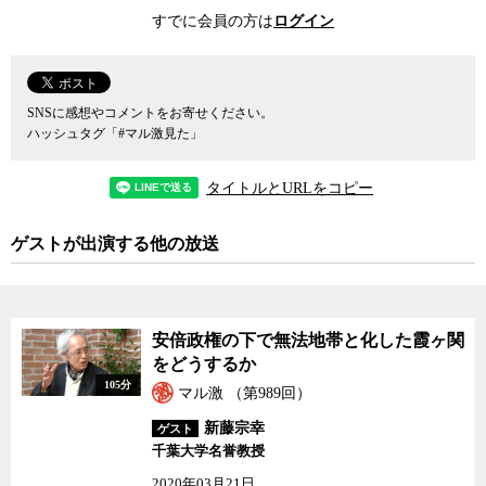
の中身だった。
すでに会員の方は
ログイン
その反省を受けて、事故後の原発行政の最大の課題は、いかにし
て政府から独立した中立的な機関によって、原発の安全性が審査さ
れる体制を作るかにあった。
SNSに感想やコメントをお寄せください。
ハッシュタグ「#マル激見た」
原子力規制委員会は国家行政組織法3条に基づく3条委員会として
一定の独立性と中立性が担保されているという触れ込みで発足して
タイトルとURLをコピー
いた。しかし、5人の委員から成る委員会の委員の人選において、原
子力産業の受益者は本来、委員になる資格がないことが法律に明記
ゲストが出演する他の放送
されているにもかかわらず、当時の野田政権は別途ガイドラインな
るものを作成し、5人のうち3人の委員について、原子力業界に深く
関連した組織に所属していた人物を採用してしまった。
安倍政権の下で無法地帯と化した霞ヶ関
しかも、野田政権を引き継いだ安倍政権は、原子力産業と縁の薄
をどうするか
い残る2人の委員を僅か2年で交代させ、代わりに原子力産業の重鎮
105分
マル激 （第989回）
を新たに委員に任命するなど、委員会は当初の「独立」や「中立
性」とはほど遠いものへと変質していってしまった。
新藤宗幸
ゲスト
千葉大学名誉教授
当初、活断層の上に設置された原発の再稼働は認められないと主
2020年03月21日