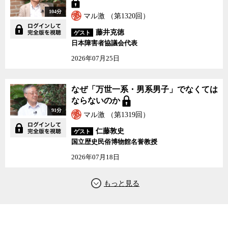
104分
マル激 （第1320回）
藤井克徳
ゲスト
日本障害者協議会代表
2026年07月25日
なぜ「万世一系・男系男子」でなくては
ならないのか
91分
マル激 （第1319回）
仁藤敦史
ゲスト
国立歴史民俗博物館名誉教授
2026年07月18日