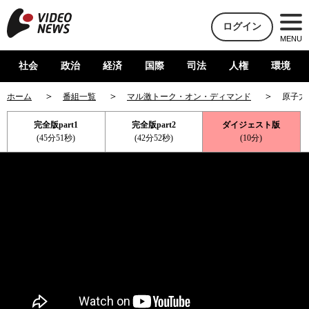
ログイン
MENU
社会
政治
経済
国際
司法
人権
環境
ホーム
番組一覧
マル激トーク・オン・ディマンド
原子力
完全版part1
完全版part2
ダイジェスト版
(45分51秒)
(42分52秒)
(10分)