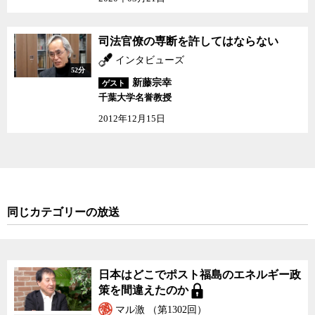
張し、原発の再稼働に厳しい立場を取った地震学者の島崎邦彦氏
も、そうして交代させられた委員の一人だった。
司法官僚の専断を許して
司法官僚の専断を許してはならない
行政学が専門の新藤宗幸千葉大名誉教授は、原子力規制委員会の
はならない
インタビューズ
独立性は名ばかりで、実際は政府の原発継続にお墨付きを与えるだ
52分
けの御用委員会になっていると指摘する。
新藤宗幸
ゲスト
千葉大学名誉教授
実際、安倍政権が掲げる、2030年のエネルギーの20～22％を原発
2012年12月15日
で賄う計画を実現するためには、原発30基の再稼働が不可欠となる
上、12基程度の原発は、規制委が自ら設定した40年の耐用年数を60
年に延長しなければ実現ができない。
新藤氏は、規制委は一見、中立的な立場から技術論を展開してい
るように見えるが、最初から結論ありきの議論をしているに過ぎな
同じカテゴリーの放送
いと考えるべきだと語る。
現在の安全基準の中に避難計画の評価が含まれていないことも、
免震重要棟など今回の事故で重要性が明らかになった施設の設置に
日本はどこでポスト福島のエネルギー政
ついては5年間の猶予を与えたことも、いずれも「最初から結論あり
策を間違えたのか
き」から来ているものだと言う。そうしなければ、原発の再稼働は
マル激 （第1302回）
できないし、20～22％のベースロードも実現が不可能になるから