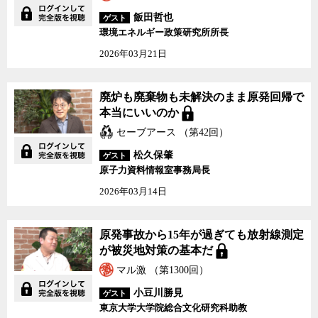
だ。
飯田哲也
ゲスト
環境エネルギー政策研究所所長
なぜ日本は政治から真に「中立」で「独立」したチェック機能を
2026年03月21日
持った独立行政委員会を作ることができないのか。どうすれば、日
本でも国民の信頼に足る規制機関を作ることができるのか。政府か
ら独立、中立的とは言えない原子力規制委員会がお墨付きを与えた
廃炉も廃棄物も未解決のまま原発回帰で
原発の再稼働を、われわれはどう受け止めるべきか。行政のあり方
本当にいいのか
に厳しい意見を投げかけ続けてきた新藤氏と、ジャーナリストの神
セーブアース （第42回）
保哲生と社会学者の宮台真司が議論した。
松久保肇
ゲスト
原子力資料情報室事務局長
2026年03月14日
原発事故から15年が過ぎても放射線測定
が被災地対策の基本だ
マル激 （第1300回）
小豆川勝見
ゲスト
東京大学大学院総合文化研究科助教