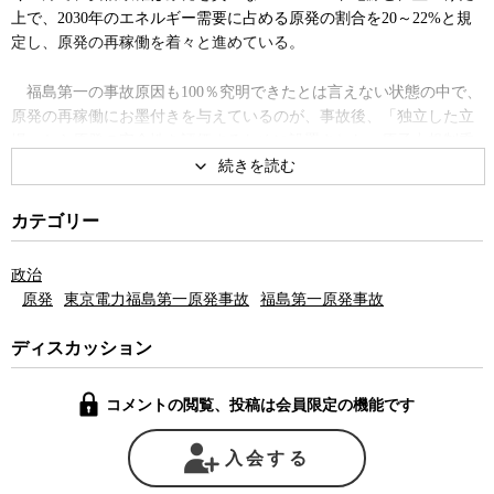
上で、2030年のエネルギー需要に占める原発の割合を20～22%と規
定し、原発の再稼働を着々と進めている。
福島第一の事故原因も100％究明できたとは言えない状態の中で、
原発の再稼働にお墨付きを与えているのが、事故後、「独立した立
場」から原発の安全性を評価するために設置された、原子力規制委
員会と呼ばれる行政機関だ。法的には環境省の外局という位置づけ
にあるため、完全に独立した行政機関とは言えないが、とは言え国
家行政組織法3条に基づく、いわゆる3条委員会であり、政府からの
カテゴリー
一定の独立性が保障されていることになっている。
政治
そもそも原子力規制委員会は、事故前の原発の安全性が「原子力
原発
東京電力福島第一原発事故
福島第一原発事故
安全・保安院」と呼ばれる経済産業省の一部局によって審査されて
いたことの反省の上に設立されている。経産省は安全・保安院を通
ディスカッション
じて原発の安全性を審査する一方で、エネルギー産業を所掌し、原
発を推進する官庁でもあった。一つの組織がアクセルとブレーキの
コメントの閲覧、投稿は会員限定の機能です
両方の機能を任されるという、本来はあり得ない体制の上に日本の
原発は運営されていたために、結果的に、絶対に事故を起こしては
ならないはずの原発の安全基準が、極めて杜撰なものとなり、人類
入会する
史上最悪の原発事故を引き起こしてしまったというのが、その反省