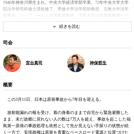
1946年神奈川県生まれ。中央大学経済学部卒業。72年中央大学大学
院法学研究科修士課程修了。専修大学法学部助教授、立教大学法学
部教授、シェフィールド大学客員教授、千葉大学法経学部教授など
を経て2011年より現職。公益財団法人後藤・安田記念東京都市研究
所理事長を兼務。著書に『司法よ!おまえにも罪がある─原発訴訟と
官僚裁判官』、『
原子力規制委員会
』など。
司会
著書
宮台真司
神保哲生
概要
この3月11日、日本は原発事故から7年目を迎える。
官僚制と公文書: 改竄、捏造、忖
原子力規制委員会――独立・中
度の背景
立という幻想
放射能漏れの報を受け、着の身着のままで自宅から緊急避難した
まま、未だ故郷に戻れない人の数は7万人を超え、事故を起こした福
島第一原発の事故処理も依然として先が見えない手探りの状態が続
く一方で、安倍政権は原発を貴重なベースロード電源と位置づけた