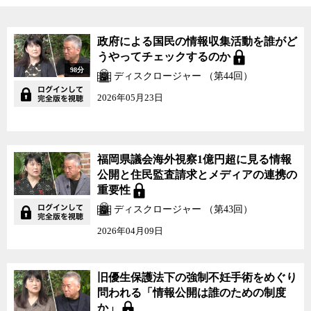
は非公式の裏会議で決められていることが多いことも毎日新聞など
の報道で明らかになっているが、残念ながら裏会議についてはあえ
政府による国民の情報収集活動を誰がど
て記録や議事録を作成せず、記録を残さないようにしている。結
うやってチェックするのか
局、セレモニー的に行われる表の会議は公開の場で開かれ、 議事録
98分
や資料なども公開されているが、それを見ても実際に誰がどのよう
ディスクロージャー （第44回）
な根拠に基づいて意思決定をしたのかや、他にどのような選択肢が
2026年05月23日
検討されていたのかなどはわからない。これでは決定内容の合理性
も責任の所在も明確にならず、無責任な決定が横行してしまうのは
必至だ。
福岡県議会海外視察1億円超に見る情報
事故が起きなくても国民生活に多大な影響を与え、万が一事故が
公開と住民監査請求とメディアの連携の
起きれば大勢の国民生活を破壊することになる可能性が高い原発を
重要性
めぐる意思決定が、公文書管理法4条や行政文書管理ガイドラインの
ディスクロージャー （第43回）
対象として意思決定に至る過程や行政機関の事務事業の実績を合理
的に検証可能な形で文書を残すことが義務づけられていることは明
2026年04月09日
らかだ。しかし、例えば原子力規制委員会では委員会の審議の前に
「裏委員会」として実質的な意思決定をする事前会議の場が設けら
れており、そこで検討された案や議論は議事録すら残っていないた
旧優生保護法下の強制不妊手術をめぐり
め、情報公開請求をしても「不存在」として一蹴されてしまう。今
問われる「情報公開は誰のための制度
回岸田政権が打ち出した、原子炉の60年を超えた運転を可能する決
か」