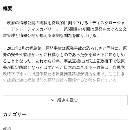
概要
政府の情報公開の現状を徹底的に掘り下げる「ディスクロージャ
ー・アンド・ディスカバリー」。第5回目の今回は
原発
をめぐる公文
書管理と情報公開が抱える深刻な問題を取り上げる。
2011年3月の福島第一原発事故は原発事故の恐ろしさと同時に、原
発の安全性管理がいかに杜撰なものであったかを満天下に知らしめ
ることとなった。あれから12年、事故直後には民主党政権下で脱原
発が既定路線となったはずだった日本のエネルギー政策は、自民党
政権下で徐々に旧態依然たる原発推進路線が復活を遂げ、ここにき
て政府は遂に福島以前の原発政策へ回帰する姿勢を見せている。
とはいえ一歩間違えば国全体が壊滅してもおかしくなかったほど
の大事故を経験した日本だ。それだけのリスクを冒してまで原発回
帰を図るのであれば、そのような結論に至るまでどのような議論が
交わされ、どのような根拠に基づいて政策決定が行われたのか、そ
カテゴリー
の政策には本当に合理性があるのか、そしてそれは誰の責任なのか
などが、外部からも十分に検証されなければならないことは言うま
政治