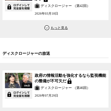
定についても、原子力規制委員会で検討する前に、経産省と原子力
ディスクロージャー （第42回）
規制庁が事前に打ち合わせをしていたことが内部リークによって明
2026年03月18日
らかになっている。そればかりかその会議を録音した音声データま
で存在しているのだ。にもかかわらず、正式にはそのような会議は
存在しないことになっており、よって議事録などは「不存在」とさ
れる。そして表の規制委員会の審議はこれ見よがしに公開され、ネ
ット中継まで行われているが、それは既に決まっている結論を上塗
りするだけのセレモニーでしかないというのが実情なのだ。
ことほど左様に原発に関わる意思決定を巡る公文書管理や情報公
ディスクロージャーの放送
開はデタラメで嘘と欺瞞に満ちている。どれだけ情報公開法を駆使
して意思決定過程を検証しようとも、出てくる情報がそもそも本物
ではないということでは、検証もできなければ責任の所在も見えて
こない。
政府の情報活動を強化するなら監視機能
の整備が不可欠だ
このように十分な外部からの監視ができない状況で下された決定
106分
ディスクロージャー （第46回）
に基づいて、原発を再稼働させ、60年を超えた運転を認め、廃炉に
2026年07月29日
なる原子炉跡に新型の原子炉の建設を認めて本当に大丈夫なのか。
本当に安全であるのなら、なぜきちんと公文書を作成して情報公開
を行い、国民にその意思決定の過程を見せないのか。三木氏とジャ