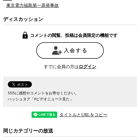
でもない。
東京電力福島第一原発事故
そこでカギとなるのが情報公開だ。原発を運転するのは民間企業
ディスカッション
である電力会社なので、直接的には公文書管理法や情報公開法の対
象とはならないが、電力会社が原発を運転するためには安全審査や
コメントの閲覧、投稿は会員限定の機能です
経済合理性、万が一事故が起きた場合の対応など行政機関による検
査や審査、そして承認が必要だ。それを申請する際などに電力会社
が提出した資料や、それを受理した上で内容を審査した当該官庁の
入会する
経産省、資源エネルギー庁、３条委員会で原発の安全性を担保する
要の役割を果たす原子力規制委員会などの意思決定プロセスを記録
すでに会員の方は
ログイン
した公文書の情報公開が必須となる。
しかし、行政機関に対する情報公開請求については百戦錬磨の情
報公開クリアリングハウスの三木由希子氏は、原発を巡る意思決定
SNSに感想やコメントをお寄せください。
には電力会社による事故やトラブルの隠蔽や矮小化、本来残されて
ハッシュタグ「#ビデオニュース見た」
しかるべき文書の廃棄、実際には存在する文書の隠蔽などが日常茶
飯事のように行われており、とてもではないが公文書管理法や情報
タイトルとURLをコピー
公開法に基づく十分な外部監査ができるような状態にはなっていな
いと語る。
同じカテゴリーの放送
また、多くの場合、意思決定に二重構造が存在し、実質的な決定