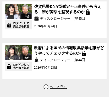
ーナリストの神保が情報公開の観点から見た原発政策の問題点を議
佐賀県警DNA型鑑定不正事件から考え
論した。
る、誰が警察を監視するのか
110分
ディスクロージャー （第45回）
2026年06月24日
政府による国民の情報収集活動を誰がど
うやってチェックするのか
98分
ディスクロージャー （第44回）
2026年05月23日