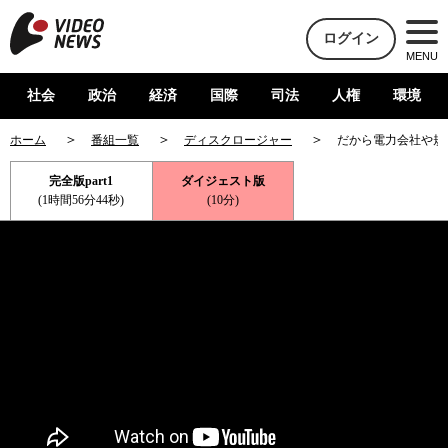
ログイン
MENU
社会
政治
経済
国際
司法
人権
環境
ホーム
番組一覧
ディスクロージャー
だから電力会社や規
完全版part1
ダイジェスト版
(1時間56分44秒)
(10分)