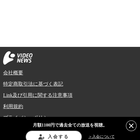
会社概要
特定商取引法に基づく表記
Link及び引用に関する注意事項
利用規約
プライバシーポリシー
月額1100円で過去全ての放送を視聴。
Copyright (C) Video News Network. All rights reserved.
ビデオニュースに記載している記事、写真及び動画などは日本の著作権法や国
入会する
＞入会について
際条約などで保護されています。著作権者の承諾を得ずに転載や再利用するこ