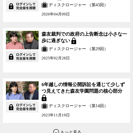
ディスクロージャー （第43回）
法では法律の制定や改廃に関する文書の作成が義務付けられてお
り、解釈変更をめぐるやり取りも文書が残されているはずだと指摘
2026年04月09日
する。
現在の政治状況を読み解く上でも重要な情報公開訴訟の行方を引
森友裁判での政府の上告断念は小さな一
き続きウォッチしていく必要がある。三木氏とジャーナリストの神
歩に過ぎない
保哲生が議論した。
ディスクロージャー （第29回）
2025年02月28日
6年越しの情報公開訴訟を通じて少しず
つ見えてきた森友学園問題の核心部分
ディスクロージャー （第14回）
2023年11月19日