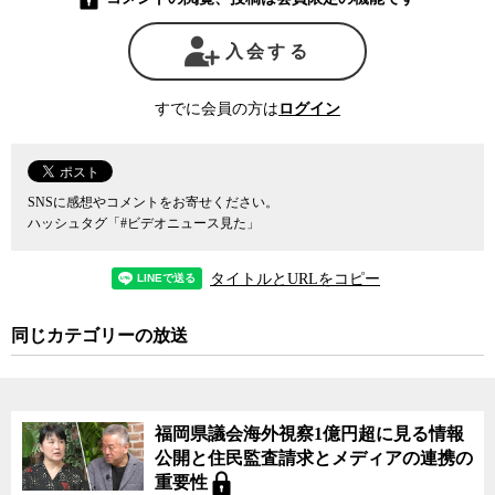
これは検察官の定年を、従来の解釈では検察官には適用できない
入会する
とされていた国家公務員法を特例的に適用することで、黒川氏の検
事総長就任を可能にしようというもので、安倍政権が政治目的で法
律を恣意的に運用しているとの批判が沸き起こった。結局黒川氏は
すでに会員の方は
ログイン
緊急事態宣言下で新聞記者と「賭けマージャン」をしていたことが
明らかになり、検事総長就任前に辞任に追い込まれたが、閣議決定
の経緯などは説明されていない。
SNSに感想やコメントをお寄せください。
ハッシュタグ「#ビデオニュース見た」
今大騒ぎになっているパーティ券収入の政治資金収支報告書への
未記載問題を最初に告発した神戸学院大学の上脇博之教授は、この
定年延長が閣議決定される過程で政府内でどのような議論が交わさ
タイトルとURLをコピー
れ、どのような手続きを経たのかということに関する情報の開示を
求めて2020年6月、情報公開訴訟を提起し、今もその裁判が大阪地裁
同じカテゴリーの放送
で進行中だ。
今回の番組では、その裁判の訴状やここまで明らかになった政府
側、検察側の対応から、政府が安倍政権の人事への介入をどれほど
福岡県議会海外視察1億円超に見る情報
重く受け止めていたのかを読み解く。また、ここまで政府側は閣議
公開と住民監査請求とメディアの連携の
決定にいたる意思決定の過程を記した文書を「不存在」で通してい
重要性
るが、情報公開クリアリングハウスの三木由希子氏は、公文書管理