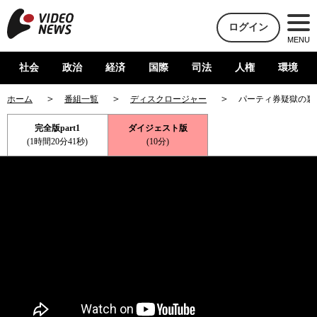
ログイン
MENU
社会
政治
経済
国際
司法
人権
環境
ホーム
番組一覧
ディスクロージャー
パーティ券疑獄の裏
完全版part1
ダイジェスト版
(1時間20分41秒)
(10分)