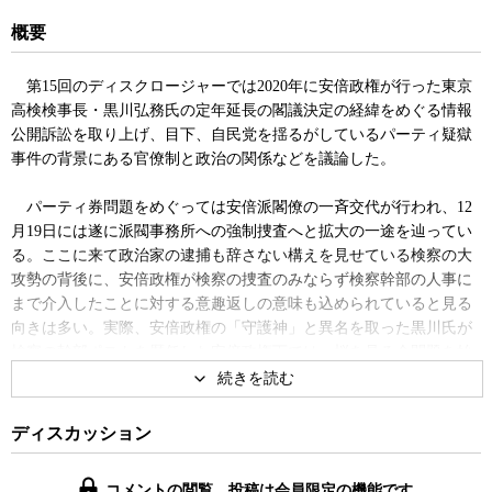
概要
第15回のディスクロージャーでは2020年に安倍政権が行った東京
高検検事長・黒川弘務氏の定年延長の閣議決定の経緯をめぐる情報
公開訴訟を取り上げ、目下、自民党を揺るがしているパーティ疑獄
事件の背景にある官僚制と政治の関係などを議論した。
パーティ券問題をめぐっては安倍派閣僚の一斉交代が行われ、12
月19日には遂に派閥事務所への強制捜査へと拡大の一途を辿ってい
る。ここに来て政治家の逮捕も辞さない構えを見せている検察の大
攻勢の背後に、安倍政権が検察の捜査のみならず検察幹部の人事に
まで介入したことに対する意趣返しの意味も込められていると見る
向きは多い。実際、安倍政権の「守護神」と異名を取った黒川氏が
検察の幹部ポストを歴任した安倍政権下では、桜を見る会問題を始
め数々の政治絡みの疑惑が報じられたが、最後までこれに検察が着
手することはなかった。 そして、安倍政権の検察支配の象徴とも言
える出来事が、「官邸の守護神」と呼ばれた元東京高検検事長の黒
ディスカッション
川氏を検事総長に就かせるために安倍政権が強行した検察官の定年
延長問題だった。
コメントの閲覧、投稿は会員限定の機能です