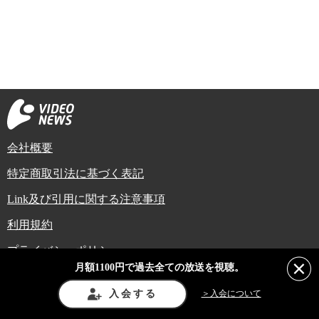
会社概要
特定商取引法に基づく表記
Link及び引用に関する注意事項
利用規約
プライバシーポリシー
月額1100円で過去全ての放送を視聴。
Copyright (C) Video News Network. All rights reserved.
ビデオニュースに記載している記事、写真及び動画などは日本の著作権法や国
入会する
＞入会について
際条約などで保護されています。著作権者の承諾を得ずに転載や再利用するこ
とは禁じられています。