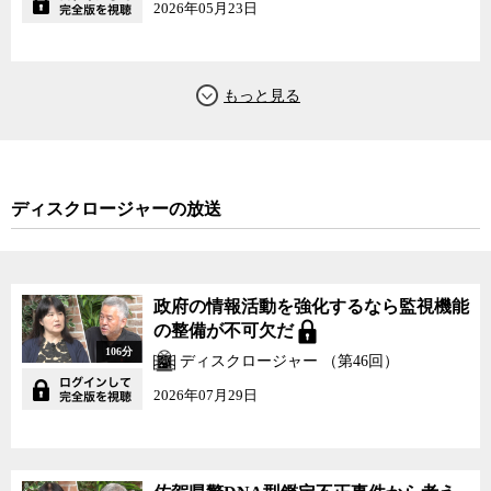
2026年05月23日
挙運動費用の報告書などは公開されているが、「閲覧」しか許され
ていないため、利用者は閲覧したデータを自分の手で書き写さなけ
ればならない。コピーも撮影も許されていないのだ。オンラインで
閲覧する場合も、わざわざ印刷やダウンロードができない設定にな
っている。公開情報であるにもかかわらず、データのコピーもダウ
ンロードも許さず、利用者に人力で書き写させることに一体何の意
味があるのだろうか。
社会のデジタル化が声高に叫ばれるが、事ほど左様に行政や政治
ディスクロージャーの放送
情報のデジタル化、そしてそのオープン化はお寒い状態のままだ。
一体全体誰のための、何のためのデジタル化なのかを今あらためて
考える必要があるだろう。
政府の情報活動を強化するなら監視機能
の整備が不可欠だ
106分
ディスクロージャー （第46回）
2026年07月29日