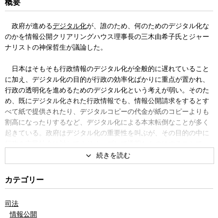
概要
政府が進める
デジタル化
が、誰のため、何のためのデジタル化な
のかを情報公開クリアリングハウス理事長の三木由希子氏とジャー
ナリストの神保哲生が議論した。
日本はそもそも行政情報のデジタル化が全般的に遅れていること
に加え、デジタル化の目的が行政の効率化ばかりに重点が置かれ、
行政の透明化を進めるためのデジタル化という考えが弱い。そのた
め、既にデジタル化された行政情報でも、情報公開請求をするとす
べて紙で提供されたり、デジタルコピーの代金が紙のコピーよりも
割高になったりするなど、デジタル化による本末転倒なことが多く
起きている。政府はデジタル化の重要性を叫ぶが、その目的の中に
行政を市民社会に対してよりオープンで透明なものにすることで、
市民が情報公開を利用しやすくするという視点が根本から欠けてい
るといわざるを得ない。
カテゴリー
2019年にデジタル手続法が成立し、行政手続は原則オンラインで
行われることになった。さらに、政府が掲げる「デジタル社会形成
司法
のための基本10原則」の最上段に「オープン・透明」が記されてい
情報公開