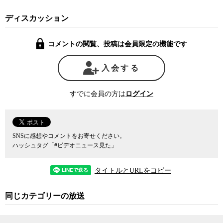
る。これを見る限り、政府が進める情報公開のデジタル化は行政を
より透明にすることに主眼があるかのような印象を受ける。しか
ディスカッション
し、驚いたことにここでいう「透明」とはオンラインツールを導入
するにあたっての透明性を意味するもので、そこには政府や行政の
コメントの閲覧、投稿は会員限定の機能です
透明性を高めるという意味合いは含まれていないのだという。オン
ライン化というデジタル化は今後も推進されていくが、それが自動
的により透明性の高い行政の実現につながるわけではない。
入会する
今回政府が進めているデジタル化は、2002年に行政手続オンライ
すでに会員の方は
ログイン
ン化法が成立し、デジタル化が推進されたが、あまりにも使い勝手
が悪く、ほとんどデジタル情報が利用されずに大失敗に終わった苦
い経験を踏まえ、実際に利用されるデジタル化を目指すというも
の。逆に言うと、日本のデジタル化はまだそのレベルの、つまり使
SNSに感想やコメントをお寄せください。
い物にならないものしか作れていないという初歩的な課題を抱えて
ハッシュタグ「#ビデオニュース見た」
いる。2002年から始まったデジタル化は、莫大な予算をかけながら
ほとんど利用されなかったため、何と会計検査院からクレームが付
タイトルとURLをコピー
き事実上ゼロからやり直しになった。
同じカテゴリーの放送
三木氏によると、この時行われた行政情報のデジタル化は、利用
者が役所ごとに異なるアプリケーションをダウンロードしなければ
ならず、しかも別々にダウンロードしたアプリケーションが相互に