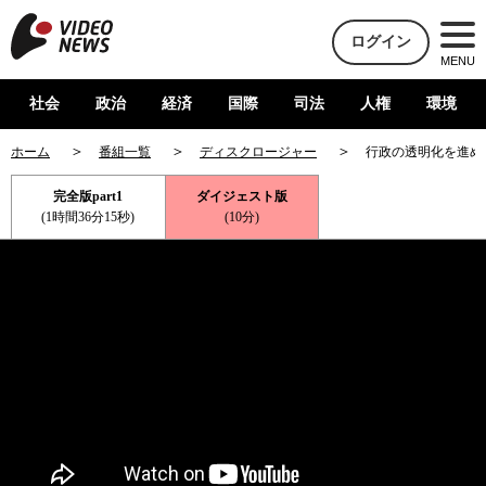
ログイン
MENU
社会
政治
経済
国際
司法
人権
環境
ホーム
番組一覧
ディスクロージャー
行政の透明化を進め
完全版part1
ダイジェスト版
(1時間36分15秒)
(10分)