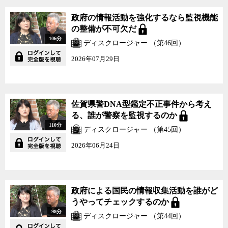
干渉してまともに動作しないなど、考えられないレベルの欠陥があ
政府の情報活動を強化するなら監視機能
った。そのため、紙を使えば5分で済む作業にオンラインでは1時間
の整備が不可欠だ
もかかってしまうような状態で、遂にはほとんど誰も利用しなくな
106分
ったという。
ディスクロージャー （第46回）
2026年07月29日
会計検査院から2009年に、政府のデジタルシステムを停止させる
か、もしくは費用対効果に見合った簡素なものに改良するかの二択
を求める監査報告が出された時、多くの省庁は前者、つまりシステ
ムを停止させる選択をした。結果的に2002年に始まった行政の第一
佐賀県警DNA型鑑定不正事件から考え
次デジタル化は2013年には事実上頓挫してしまった。現時点で行政
る、誰が警察を監視するのか
機関でデジタルシステムを採用しているのは事業目的の利用が多い
110分
ディスクロージャー （第45回）
国交省と厚労省に加えて宮内庁、内閣法制局だけだ。
2026年06月24日
再チャレンジとなる2019年の
デジタル手続法
に基づく行政情報の
デジタル化が、今度どのようなものになっていくのか、実際に使っ
てもらえるようなシステムを作ることができるのかが注目される。
政府による国民の情報収集活動を誰がど
デジタル化については、行政情報のデジタル化もまだそのような
うやってチェックするのか
体たらくだが、政治情報のデジタル化にいたっては、さらに目を覆
98分
ディスクロージャー （第44回）
いたくなるような状態が今も続いている。例えば、政党助成金や選