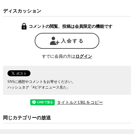
別だという。特に、ほとんど情報公開請求が行われていない自治体
では、情報公開制度もその担当者も日頃から鍛えられていないの
ディスカッション
で、本来は保存されていなければならないはずの公文書がきちんと
保存されていなかったり、公開されるべき情報が公開されていない
コメントの閲覧、投稿は会員限定の機能です
など、運用面でも多くの課題を抱えるところが少なくないという。
さらに、誰に対して情報公開請求を行う権利を認めているかも自治
体によって異なる。その自治体の住民に限られていたり、中には1年
入会する
以上その自治体に在住していないと開示請求すらできない自治体も
あったりする。ちなみに東京都も小池百合子知事が就任するまで
すでに会員の方は
ログイン
は、開示請求ができる対象が東京都民に限定されていた。
また情報開示請求を受ける前に、自治体の側から自主的に公表し
ている情報の中身にも、かなりばらつきがある。例えば、外出自粛
SNSに感想やコメントをお寄せください。
や営業自粛など市民生活に多大な影響を与える意思決定が行われた
ハッシュタグ「#ビデオニュース見た」
都道府県の新型コロナ対策本部の議事録は、2021年段階でわかって
いるだけで47都道府県中20の県が公表していなかったと三木氏は言
タイトルとURLをコピー
う。
同じカテゴリーの放送
また地方議会に目を向けると、地方自治法は本会議の会議録の作
成は義務付けているが、本会議の下にある常任委員会については議
事録の作成が義務付けられていない。大規模な自治体では実質的な