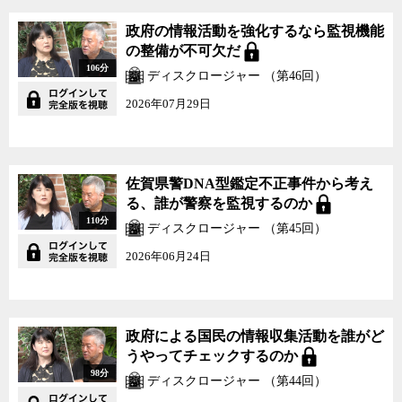
審議が本会議よりも常任委員会で行われている場合が多いため、そ
政府の情報活動を強化するなら監視機能
の議事録が作成されていなかったり閲覧が可能になっていなけれ
の整備が不可欠だ
ば、市民が議会の意思決定過程を確認することができない。地方選
106分
挙の投票率が低いことが問題になっているが、選挙の後、投票した
ディスクロージャー （第46回）
議員の活動が確認できなければ、地方政治に対する関心が高まるは
2026年07月29日
ずがない。
地方自治体の選挙では争点が分かり難い面があることは否めない
が、投票する前に、民主主義の一丁目一番地としての情報公開に対
佐賀県警DNA型鑑定不正事件から考え
する各候補者のスタンスだけでも確認してみてもいいのではないだ
る、誰が警察を監視するのか
ろうか。今回は日々の市民生活に直結する意思決定が下される場で
110分
ディスクロージャー （第45回）
ありながら、有権者の関心が低い地方自治体や地方議会の情報公開
の現状を、情報公開クリアリングハウス理事長の三木由希子とジャ
2026年06月24日
ーナリストの神保哲生が検証した。
政府による国民の情報収集活動を誰がど
うやってチェックするのか
98分
ディスクロージャー （第44回）