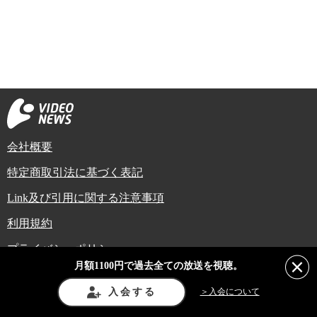
会社概要
特定商取引法に基づく表記
Link及び引用に関する注意事項
利用規約
プライバシーポリシー
月額1100円で過去全ての放送を視聴。
Copyright (C) Video News Network. All rights reserved.
ビデオニュースに記載している記事、写真及び動画などは日本の著作権法や国
入会する
＞入会について
際条約などで保護されています。著作権者の承諾を得ずに転載や再利用するこ
とは禁じられています。