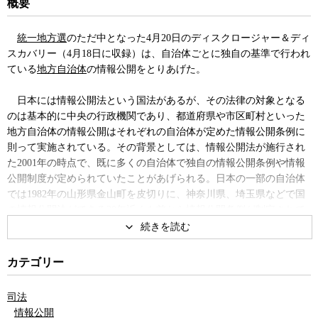
概要
統一地方選
のただ中となった4月20日のディスクロージャー＆ディ
スカバリー（4月18日に収録）は、自治体ごとに独自の基準で行われ
ている
地方自治体
の情報公開をとりあげた。
日本には情報公開法という国法があるが、その法律の対象となる
のは基本的に中央の行政機関であり、都道府県や市区町村といった
地方自治体の情報公開はそれぞれの自治体が定めた情報公開条例に
則って実施されている。その背景としては、情報公開法が施行され
た2001年の時点で、既に多くの自治体で独自の情報公開条例や情報
公開制度が定められていたことがあげられる。日本の一部の自治体
では1982年の山形県金山町を皮切りに、神奈川県、埼玉県などで国
の情報公開法ができる20年近くも前から情報公開条例が制定されて
いた。
現在、全国に1,718ある地方自治体のうち、北海道の乙部町を除く
カテゴリー
全ての自治体で何らかの情報公開条例が制定されている。しかし、
三木由希子氏によると、その実態は「超格差社会」で、情報公開の
司法
解釈や開示対象となる情報の範囲、運用などは自治体により千差万
情報公開