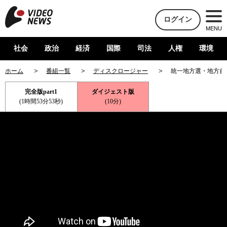
ログイン
MENU
社会
政治
経済
国際
司法
人権
環境
ホーム
番組一覧
ディスクロージャー
統一地方選・地方自
完全版part1
ダイジェスト版
(1時間53分53秒)
(10分)