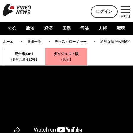
ログイン
MENU
社会
政治
経済
国際
司法
人権
環境
ホーム
番組一覧
ディスクロージャー
適切な情報公開ので
完全版part1
ダイジェスト版
(1時間50分12秒)
(10分)