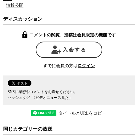
確かに軍事や安全保障の分野は機密情報も多いため、何でもかん
情報公開
でも公開できないことは理解できる。しかし、例えばアメリカでは
詳細に公開されている国防長官の日程さえ、日本では真っ黒な黒塗
ディスカッション
り状態でしか開示されない。その中には国会での答弁や記者会見、
テレビ出演など公知の情報も含まれているはずだが、それを含めて
コメントの閲覧、投稿は会員限定の機能です
防衛省では一切情報を外に出さないのだ。
そのように元々情報公開に対して消極さが目立つことに加え、情
入会する
報公開請求に対しても決定まで長い時間をかける場合が多いなど、
情報公開法の趣旨を歪めるような対応が目に付く。
すでに会員の方は
ログイン
情報公開に対する姿勢やその体制が未整備な官庁は、外部からの
監査が入りにくく、何か問題が起きていてもそれが改善されにくく
なる。ましてや防衛省はこれから予算が倍増され、自衛隊もこれま
SNSに感想やコメントをお寄せください。
でより遙かに攻撃的な兵器を持とうとしており、シビリアンコント
ハッシュタグ「#ビデオニュース見た」
ロールと外部監査を一層強化していかなければならない立場だ。
タイトルとURLをコピー
防衛省の情報公開や公文書管理をめぐる現状と問題について、情
報クリアリングハウス理事長の三木由希子とジャーナリストの神保
同じカテゴリーの放送
哲生が議論した。