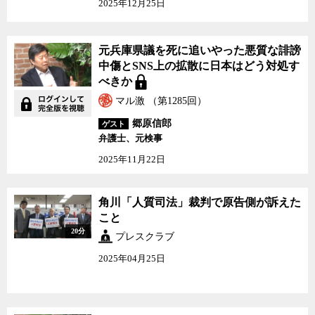
2025年12月25日
元兵庫県議を死に追いやった悪質な誹謗
中傷とSNS上の拡散に日本はどう対処す
べきか
マル激 （第1285回）
郷原信郎
ゲスト
弁護士、元検事
2025年11月22日
角川「人質司法」裁判で原告側が訴えた
こと
20分
プレスクラブ
2025年04月25日