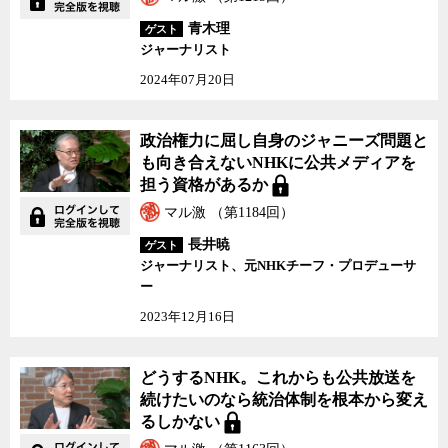
青木理
ゲスト
ジャーナリスト
2024年07月20日
政治権力に屈し自身のジャニーズ問題と
も向き合えないNHKに公共メディアを
担う資格があるか
マル激 （第1184回）
長井暁
ゲスト
ジャーナリスト、元NHKチーフ・プロデューサ
ー
2023年12月16日
どうするNHK。これからも公共放送を
続けたいのなら統治体制を根本から変え
るしかない