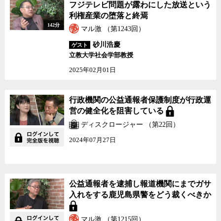
フジテレビ問題が露わにした放送という
利権産業の堕落と終焉
142分
マル激 （第1243回）
砂川浩慶
ゲスト
立教大学社会学部教授
2025年02月01日
行政機関の公益通報者保護制度が行政運
営の健全化を阻害している
ディスクロージャー （第22回）
2024年07月27日
公益通報者を逮捕し報道機関にまでガサ
入れをする鹿児島県警をどう裁くべきか
マル激 （第1215回）