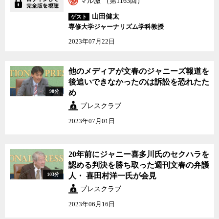
マル激 （第1163回）
山田健太
ゲスト
専修大学ジャーナリズム学科教授
2023年07月22日
他のメディアが文春のジャニーズ報道を
後追いできなかったのは訴訟を恐れたた
98分
め
プレスクラブ
2023年07月01日
20年前にジャニー喜多川氏のセクハラを
認める判決を勝ち取った週刊文春の弁護
103分
人・ 喜田村洋一氏が会見
プレスクラブ
2023年06月16日