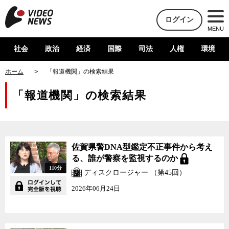
ログイン
MENU
社会
政治
経済
国際
司法
人権
環境
ホーム
「報道機関」の検索結果
「報道機関」の検索結果
佐賀県警DNA型鑑定不正事件から考え
る、誰が警察を監視するのか
110分
ディスクロージャー （第45回）
2026年06月24日