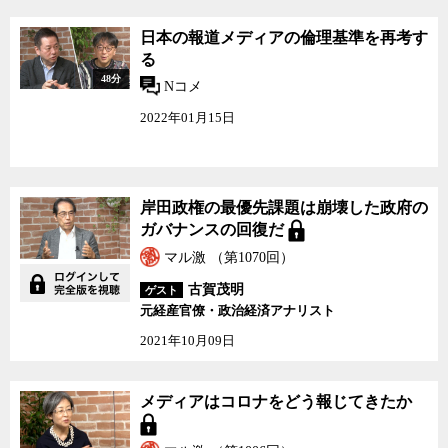
日本の報道メディアの倫理基準を再考す
る
48分
Nコメ
2022年01月15日
岸田政権の最優先課題は崩壊した政府の
ガバナンスの回復だ
マル激 （第1070回）
古賀茂明
ゲスト
元経産官僚・政治経済アナリスト
2021年10月09日
メディアはコロナをどう報じてきたか