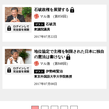
石破政権を展望する
マル激 （第850回）
石破茂
ゲスト
衆議院議員
2017年07月22日
地位協定で主権を制限された日本に独自
の憲法は書けない
マル激 （第848回）
伊勢崎賢治
ゲスト
東京外国語大学大学院教授
2017年07月08日