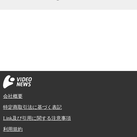
しかし、その一方で、NHKと共同の記者の質問はまったく事前通
告通りだった。
普段から会見における質問の機会を仲間内の記者クラブのみにし
か与えず、当たり障りのない質問をさせておいて、あらかじめ用意
された回答を読むだけの、やらせの会見しかやっていない首相は、
欧米の指導者たちのように日頃からメディア対応が鍛えられていな
い。そのため、いきなり厳しい質問が飛び出した時、それに対応す
る知識も能力もそして肝っ玉も持ち合わせていないことが、露呈し
てしまった。いや、厳しい質問と書いたが、今回会見で行われた
「予定外」の質問は、2問ともごくごく常識的な質問だった。むしろ
日本で、そのような「あたり前のこと」が質されない会見が存在し
ていることの方が、異常と考えるべきだろう。
会社概要
欧米では通常、政治家のメディア対策といえば、日頃から厳しい
特定商取引法に基づく表記
想定問答を用意し、その受け答えを予行練習することで、どんな質
問が来ても慌てずに対応できるような状態を作っておくことを意味
Link及び引用に関する注意事項
している。その意味で、安倍政権が行っていることはメディア対策
利用規約
ではなく、メディア操縦でありメディア介入だ。統治権力が権力を
背景に言論に介入する行為は言論弾圧以外の何物でもない。