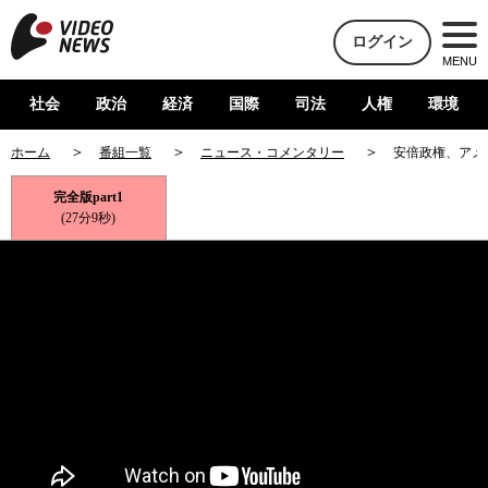
ログイン
MENU
社会
政治
経済
国際
司法
人権
環境
ホーム
番組一覧
ニュース・コメンタリー
安倍政権、アメ
完全版part1
(27分9秒)