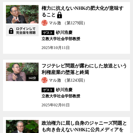
言うまでもないが、今回安倍首相が参加した国連総会は、シリア
権力に抗えないNHKの肥大化が意味す
の難民問題が主要な議題だった。難民問題を議論するために開かれ
ること
た国連総会だったと言っても過言ではない。そして、具体的な議論
マル激 （第1279回）
の内容は、百万人単位で流出しているシリアの難民の受け入れを、
砂川浩慶
ゲスト
どのような形で世界が分担するかだった。
立教大学社会学部教授
しかし、難民問題については安倍首相は会見の冒頭で一方的に日
2025年10月11日
本の資金援助などについて語ったが、そこでは日本の難民受け入れ
の可能性については触れていなかった。
フジテレビ問題が露わにした放送という
利権産業の堕落と終焉
ロイターの記者の追加質問は日本の記者クラブの基準では「掟破
142分
り」なものだったが、世界では常識であり、それを聞かないことの
マル激 （第1243回）
方が問題といってもいいほど、ごくごく当たり前の質問だった。
砂川浩慶
ゲスト
立教大学社会学部教授
しかし、追加質問が始まった瞬間に、ヘッドフォンで通訳の声に
2025年02月01日
聞き入っていた安倍首相の表情が強張った。両眉が吊り上がり、表
情に緊張が走っていることが、誰の目にも明らかだった。予定外の
質問に会見場にはざわめきが走ったという。
政治権力に屈し自身のジャニーズ問題と
も向き合えないNHKに公共メディアを
安倍首相はアベノミクスについては予定通り、用意された答えを