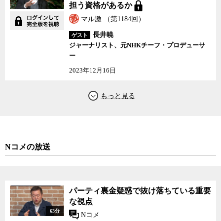
担う資格があるか
無難に読み上げたが、いざ難民問題のくだりになると、いきなり意
マル激 （第1184回）
味不明な話を始めた。
長井暁
ゲスト
「今回の難民に対する対応の問題でありますが、」と切り出した
ジャーナリスト、元NHKチーフ・プロデューサ
首相は、「人口問題として申し上げれば、我々はいわば移民を受け
ー
入れるよりも前にやるべきことがあり、それは女性の活躍であり、
2023年12月16日
あるいは高齢者の活躍であり、そして出生率を上げていくにはまだ
まだ打つべき手があるということでもあります」などと、とんでも
ないことを言い出したのだ。
その内容からも、また首相の表情からも、この回答があらかじめ
用意されたものではなかったことは明らかだった。これはまた、有
権者にとって、安倍首相の難民問題に対する理解のレベルを知るこ
Nコメの放送
とができる、貴重な瞬間でもあった。
その後、日本人記者を一人挟んで質問に立ったNPRの記者も、事
前には予定されていなかった沖縄の辺野古に基地が作られた場合の
パーティ裏金疑惑で抜け落ちている重要
米軍による環境汚染の恐れを質した。
な視点
63分
Nコメ
安倍首相はこの質問には何も答えず、そこで会見は打ち切られ