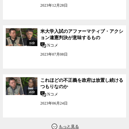
た。最後に予定されていたテレ朝の質問を割愛しての、唐突な終了
2023年12月28日
だった。
今回の難民問題に対する安倍首相の発言の内容については、あえ
て踏み込まないことにしよう。踏み込むのさえ恥ずかしいような内
米大学入試のアファーマティブ・アクシ
容であると同時に、そもそも首相が質問の意味を理解していないこ
ョン違憲判決が意味するもの
とも明らかだからだ。
35分
Nコメ
そもそも報道機関が主催対象に対して事前に質問項目を提出する
2023年07月08日
ことは、報道倫理上問題がある。質問に対する首相の発言を聞いて
いる有権者は、そういう前提、つまり質問があらかじめ首相側に告
知され、首相は官僚らが用意した回答を読んでいるという前提で、
首相の発言を聞いていないからだ。
これほどの不正義を政府は放置し続ける
つもりなのか
日本ではこれが当たり前なのかもしれないが、海外の記者は日本
45分
Nコメ
ほどの先進国でこのようなことが公然と行われていることに、さぞ
2023年06月24日
かし驚いたにちがいない。ロイターとNPRは形式的には日本の慣例
に従って事前に質問を提出したが、記者の当然の権利、いや義務と
して、それ以外の「本来聞くべき質問」をぶつけてきた。彼らから
すれば、ただそれだけの、当たり前のことだった。