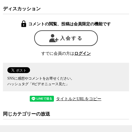
こうして、国内では本当の意味での記者会見を一度も行わないま
ディスカッション
ま、国連総会出席のためにアメリカを訪れた安倍首相は9月29日の内
外記者会見でも、同じようにメディア操縦を試みた。その時の模様
は調査報道NPOのアイアジアなどが詳しく報じている。
コメントの閲覧、投稿は会員限定の機能です
そこでは質問者5人をあらかじめ選び、質問内容を事前に通告させ
入会する
たうえで、官僚が回答を用意し、首相はプロンプターに表示された
原稿を読むだけで事なきを得るという手筈だった。
すでに会員の方は
ログイン
5人の内訳は日本の報道機関からNHK、共同通信、テレビ朝日の3
名、海外メディアがロイター通信と公共ラジオ局のNPR(National
Public Radio)の2名だった。
SNSに感想やコメントをお寄せください。
ハッシュタグ「#ビデオニュース見た」
トップバッターのNHKは事前通告通りの質問を行い、首相もあら
かじめ用意された回答を気持ちよく読んで事なきを得た。
タイトルとURLをコピー
ところが、2人目の質問者となったロイター通信の記者が、最初は
通告通りに「アベノミクスの新3本の矢」についての質問をした後、
同じカテゴリーの放送
「日本が難民を受け入れる可能性は？」と、予定に入っていってい
なかった質問を唐突に行ったのだ。