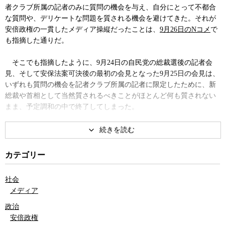
者クラブ所属の記者のみに質問の機会を与え、自分にとって不都合
な質問や、デリケートな問題を質される機会を避けてきた。それが
安倍政権の一貫したメディア操縦だったことは、
9月26日のNコメ
で
も指摘した通りだ。
そこでも指摘したように、9月24日の自民党の総裁選後の記者会
見、そして安保法案可決後の最初の会見となった9月25日の会見は、
いずれも質問の機会を記者クラブ所属の記者に限定したために、新
総裁や首相として当然質されるべきことがほとんど何も質されない
まま、予定調和の中で終了してしまった。
新総裁として臨んだ9月24日の平河クラブの記者会見では、萩生田
光一筆頭副幹事長が冒頭、質問者は平河クラブに限ると宣言をした
上での露骨なメディア統制を行っている。
カテゴリー
また、9月25日の首相会見では司会を務めた内閣広報官が、フリー
社会
ランスやネットメディアの記者が大勢挙手をしているにもかかわら
メディア
ず、挙手をしていなかったNHKの記者を指名して失笑を買ってい
政治
る。
安倍政権