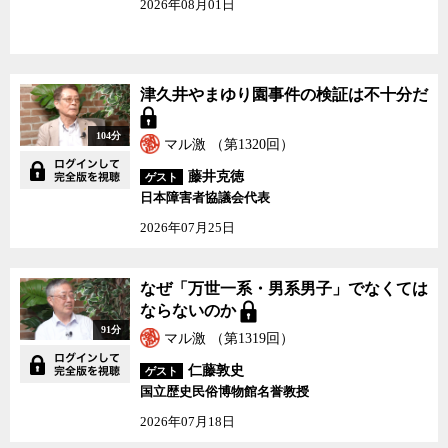
2026年08月01日
津久井やまゆり園事件の検証は不十分だ
104分
マル激 （第1320回）
藤井克徳
ゲスト
日本障害者協議会代表
2026年07月25日
なぜ「万世一系・男系男子」でなくては
ならないのか
91分
マル激 （第1319回）
仁藤敦史
ゲスト
国立歴史民俗博物館名誉教授
2026年07月18日