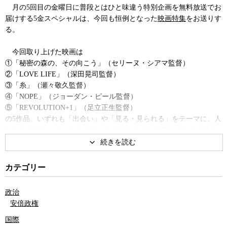
月の5回目の金曜日に普段とはひと味違う特別企画を無料放送でお
届けする5金スペシャルは、今回も恒例となった
映画特集
をお送りす
る。
今回取り上げた映画は
①「秘密の森の、その向こう」（セリーヌ・シアマ監督）
②「LOVE LIFE」（深田晃司監督）
③「糸」（瀬々敬久監督）
④「NOPE」（ジョーダン・ピール監督）
⑤「REVOLUTION+1」（足立正生監督）
の5作品。いずれも「出会い」や「見る・見られる」をテーマに、人
と人との出会いや、人と人がつながり合うことの難しさとその貴さ
が描かれている秀作だ。
なお、番組冒頭では、9月27日の
安倍晋三元首相
の
国葬儀
を会場内
カテゴリー
で取材した神保哲生による報告と、末尾に
安倍政権
下で7年ぶりに質
問の機会を与えられた神保哲生が、安倍氏と3度にわたり事前に取り
政治
まとめられていないガチンコ質問をぶつけた際のやりとりを収蔵し
安倍政権
た。
国際