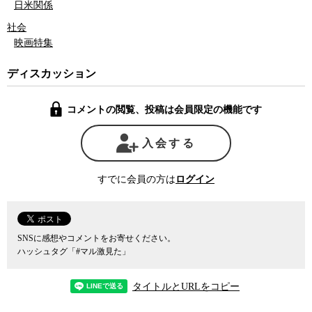
日米関係
容赦なく
メディア
に介入し、
記者会見
でも
記者クラブ加盟社
には
すべて質問を事前に提出させた上で、
官邸官僚
が用意した答えを総
社会
理がもっともらしく読むことにより、
国会
と並び国民が政権を判断
映画特集
する希少な機会である総理会見を完全に形骸化・セレモニー化させ
てしまったのも安倍政権の大きな特徴だったことは間違いないが、
ディスカッション
と同時に政権の終盤ではフリーランスやネットメディアにも事前提
出のない質問の機会を与え、自分自身の言葉で答えようと努めてい
コメントの閲覧、投稿は会員限定の機能です
たのもまた安倍氏だった。元首相追悼の意味を込めて、これをここ
に記録と記憶にとどめておきたい。
入会する
すでに会員の方は
ログイン
SNSに感想やコメントをお寄せください。
ハッシュタグ「#マル激見た」
タイトルとURLをコピー