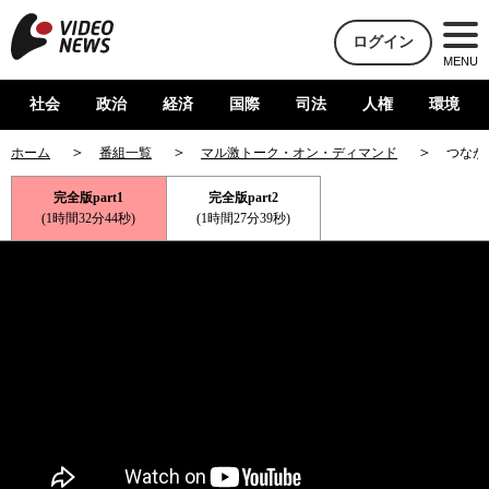
ログイン
MENU
社会
政治
経済
国際
司法
人権
環境
ホーム
番組一覧
マル激トーク・オン・ディマンド
つなが
完全版part1
完全版part2
(1時間32分44秒)
(1時間27分39秒)