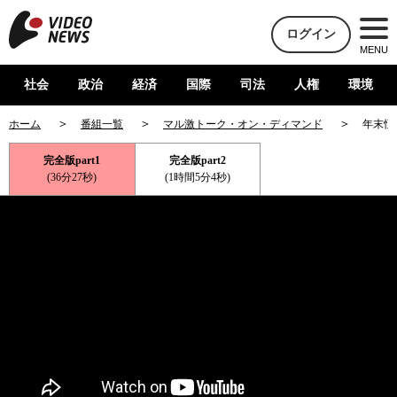
ログイン
MENU
社会
政治
経済
国際
司法
人権
環境
ホーム
番組一覧
マル激トーク・オン・ディマンド
年末恒
完全版part1
完全版part2
(36分27秒)
(1時間5分4秒)