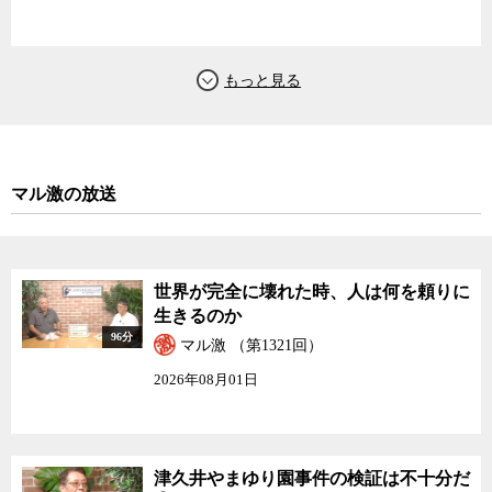
しなければ、ホームベースを持つことはできない。しかし、自分さ
えその気になれば、それは十分に可能だ。
2023年最後となるマル激では、なぜ日本が壊れ続けているのか、
どうすればこの沈没を反転できるか、壊れゆく社会をいかに生き抜
くかなどについて、ジャーナリストの神保哲生と宮台真司が議論し
た。
マル激の放送
世界が完全に壊れた時、人は何を頼りに
生きるのか
96分
マル激 （第1321回）
2026年08月01日
津久井やまゆり園事件の検証は不十分だ