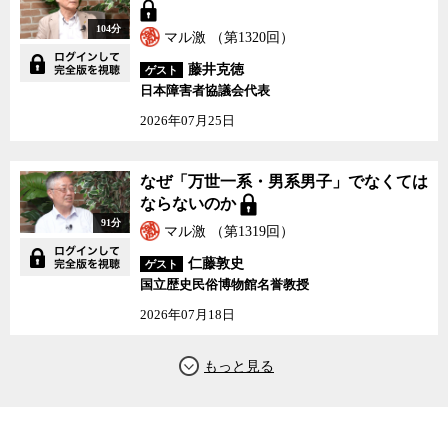
104分
マル激 （第1320回）
藤井克徳
ゲスト
日本障害者協議会代表
2026年07月25日
なぜ「万世一系・男系男子」でなくては
ならないのか
91分
マル激 （第1319回）
仁藤敦史
ゲスト
国立歴史民俗博物館名誉教授
2026年07月18日