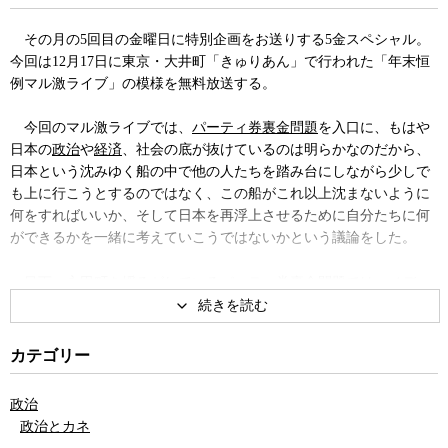
その月の5回目の金曜日に特別企画をお送りする5金スペシャル。
今回は12月17日に東京・大井町「きゅりあん」で行われた「年末恒
例マル激ライブ」の模様を無料放送する。
今回のマル激ライブでは、
パーティ券裏金問題
を入口に、もはや
日本の
政治
や
経済
、社会の底が抜けているのは明らかなのだから、
日本という沈みゆく船の中で他の人たちを踏み台にしながら少しで
も上に行こうとするのではなく、この船がこれ以上沈まないように
何をすればいいか、そして日本を再浮上させるために自分たちに何
ができるかを一緒に考えていこうではないかという議論をした。
目下、
永田町
を揺るがしているパーティ券裏金問題では、
メディ
ア
は相変わらず
検察
の
リーク情報
を垂れ流すことで、裏金をもらっ
ていた政治家の名前や大物政治家の逮捕はあるのかといったワイド
ショー仕立ての人間ドラマに世間の耳目を集めようとしている。し
カテゴリー
かし、そもそもこの問題は、パーティ券の購入を通じた
派閥
や政治
家への寄付が、本来は20年以上も前に禁止されていたはずの企業・
政治
団体献金の抜け穴になっている点、つまり
裏金
ではなく表金の方に
政治とカネ
より重大な問題がある。