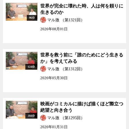
成長も賃金の上昇も実現できなかった。その一方で、人口減少の原
世界が完全に壊れた時、人は何を頼りに
因である少子化対策も、何ら有効な手を打てていない。
生きるのか
96分
ここまで沈みかけた日本という大きな船を修理し、それを再浮上
マル激 （第1321回）
させるのは容易なことではない。しかし、幸か不幸か、たまたまこ
2026年08月01日
のような局面で生きる希有な運命を背負った今を生きる日本人にと
って、船の中で少しでもいい座席を取ろうと奮闘することが、本当
に有意義な生き方と言えるだろうか。日本という国を、せめてもう
少し展望を持てる国にした上で、次の世代にバトンタッチする方が
世界を救う前に「誰のためにどう生きる
よくないだろうか。
か」を考えてみる
124分
マル激 （第1312回）
しかし、1人では長くは戦えない。戦うためには仲間が必要だ。ま
た、発進基地であり、帰還基地となるホームベースも必要だ。いつ
2026年05月30日
でも帰れると思える信頼できる仲間がいてホームベースがあればこ
そ、ホームベースの外で存分に闘うことができる。高度経済成長期
に農村共同体に取って代わる形で登場した企業共同体は、
小泉改革
以降の数々の
新自由主義的政策
によって
正規
と
非正規労働者
に分断
映画がコミカルに描けば描くほど際立つ
され、もはや崩壊状態にある。結果的に大半の日本人が何の共同体
絶望と向き合う
にも属さない、つまりホームベースを持たない中で日々暮らしてい
184分
マル激 （第1295回）
る。教会やチャリティなどの地域の共同体が伝統的に存在しない日
2026年01月31日
本では、個々人が能動的に共同体を作り、自らそこに参加しようと