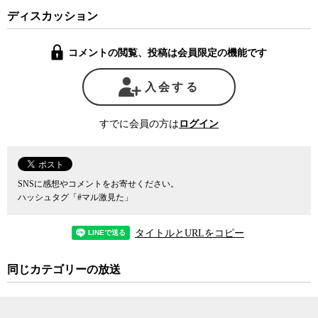
ディスカッション
パーティ券の購入を通じて今も事実上、億単位の企業献金が可能
となっており、それが日本が過去30年にわたり有効な
経済政策
や
産
コメントの閲覧、投稿は会員限定の機能です
業構造
や
社会構造
の改革を実行することができなかったことと決し
て無関係ではないことを、われわれは今あたらめて再確認する必要
があるだろう。日本では多額のパーティ券購入という寄付によっ
入会する
て、ビジネスモデルが陳腐化し本来であれば退場すべき
生産性
の低
い企業や業界の利益が手厚く保護され続けてきた。逆に言えば、そ
すでに会員の方は
ログイン
れがなければ本来は営利団体である企業や業界の利益を代表する業
界団体が、
自民党
やその派閥や有力政治家に億単位の寄付を行う理
由などないのだ。
SNSに感想やコメントをお寄せください。
結果的に1995年に1人当たり
GDP
で主要先進国で1位まで登りつ
ハッシュタグ「#マル激見た」
め、文字通り経済大国となった日本は、その後30年間、停滞に次ぐ
停滞を続け、遂には
G7
の最下位はおろか、今や
先進国
の地位からも
タイトルとURLをコピー
転げ落ちようかというところまで堕ちている。本来であれば
人口減
少
を相殺するペースで生産性を上げていかなければ経済が縮小して
同じカテゴリーの放送
しまうことが自明であったにもかかわらず、先進国では日本だけが
陳腐化した非効率な産業構造や
人口ボーナス
があった頃の
高度経済
成長時代
の社会構造を引きずりつづけ、30年もの長きにわたり経済