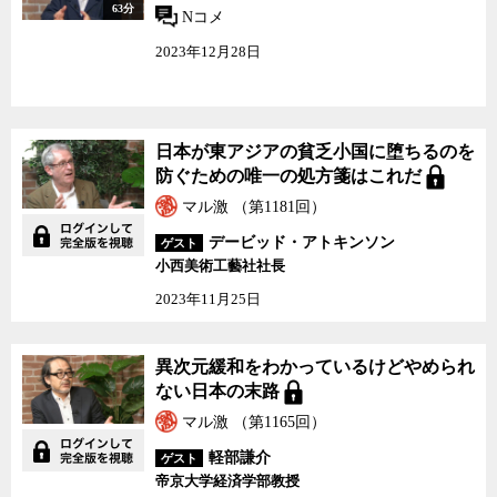
63分
Nコメ
2023年12月28日
日本が東アジアの貧乏小国に堕ちるのを
防ぐための唯一の処方箋はこれだ
マル激 （第1181回）
デービッド・アトキンソン
ゲスト
小西美術工藝社社長
2023年11月25日
異次元緩和をわかっているけどやめられ
ない日本の末路
マル激 （第1165回）
軽部謙介
ゲスト
帝京大学経済学部教授