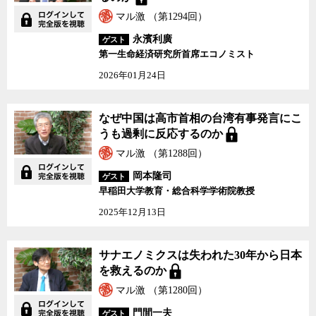
マル激 （第1294回）
永濱利廣
ゲスト
第一生命経済研究所首席エコノミスト
2026年01月24日
なぜ中国は高市首相の台湾有事発言にこ
うも過剰に反応するのか
マル激 （第1288回）
岡本隆司
ゲスト
早稲田大学教育・総合科学学術院教授
2025年12月13日
サナエノミクスは失われた30年から日本
を救えるのか
マル激 （第1280回）
門間一夫
ゲスト