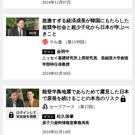
2024年12月07日
急激すぎる経済成長が韓国にもたらした
超競争社会と超少子化から日本が学ぶべ
105分
きこと
マル激 （第1199回）
金明中
ゲスト
ニッセイ基礎研究所上席研究員、亜細亜大学創造
学部特任准教授
2024年03月30日
能登半島地震であらためて露見した日本
で原発を続けることの本当のリスク
セーブアース （第17回）
松久保肇
ゲスト
原子力資料情報室事務局長
2024年02月14日