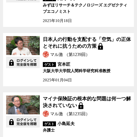
みずほリサーチ＆テクノロジーズ エグゼクティ
ブエコノミスト
2025年10月18日
日本人の行動を支配する「空気」の正体
とそれに抗うための方策
マル激 （第1239回）
宮本匠
ゲスト
大阪大学大学院人間科学研究科准教授
2025年01月04日
マイナ保険証の根本的な問題は何一つ解
決されていない
マル激 （第1235回）
小島延夫
ゲスト
弁護士