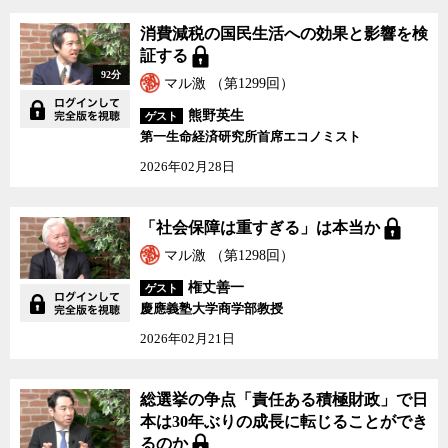
消費減税の国民生活への効果と影響を検
証する
92分
マル激 （第1299回）
熊野英生
ゲスト
第一生命経済研究所首席エコノミスト
2026年02月28日
「社会保障は重すぎる」は本当か
マル激 （第1298回）
権丈善一
ゲスト
慶應義塾大学商学部教授
2026年02月21日
総選挙の争点「責任ある積極財政」で日
本は30年ぶりの成長に転じることができ
るのか