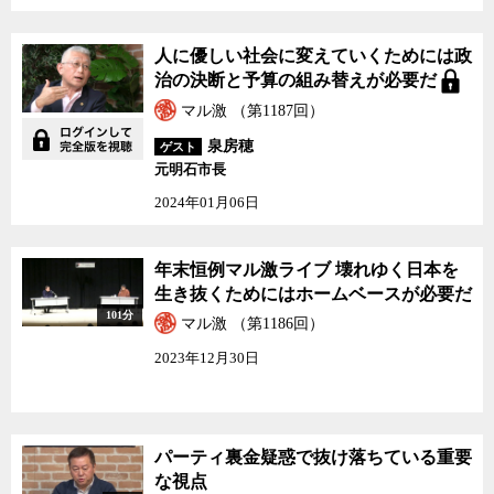
人に優しい社会に変えていくためには政
治の決断と予算の組み替えが必要だ
マル激 （第1187回）
泉房穂
ゲスト
元明石市長
2024年01月06日
年末恒例マル激ライブ 壊れゆく日本を
生き抜くためにはホームベースが必要だ
101分
マル激 （第1186回）
2023年12月30日
パーティ裏金疑惑で抜け落ちている重要
な視点