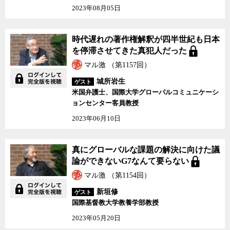
2023年08月05日
時代遅れの著作権解釈が四半世紀も日本
を停滞させてきた真犯人だった
マル激 （第1157回）
城所岩生
ゲスト
米国弁護士、国際大学グローバルコミュニケーシ
ョンセンター客員教授
2023年06月10日
真にグローバルな課題の解決に向けた議
論ができないG7なんて要らない
マル激 （第1154回）
新垣修
ゲスト
国際基督教大学教養学部教授
2023年05月20日