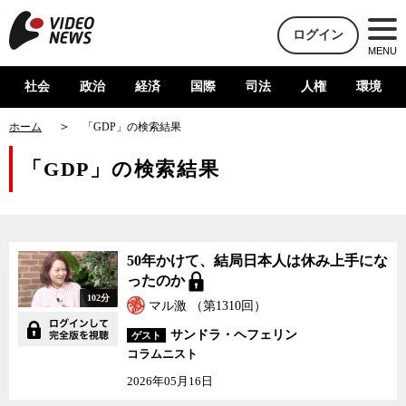
ログイン
MENU
社会
政治
経済
国際
司法
人権
環境
ホーム
「GDP」の検索結果
「GDP」の検索結果
50年かけて、結局日本人は休み上手にな
ったのか
102分
マル激 （第1310回）
サンドラ・ヘフェリン
ゲスト
コラムニスト
2026年05月16日