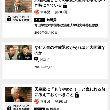
き時にきている
マル激 （第800回）
御厨貴
ゲスト
青山学院大学国際政治経済学研究科特任教授
2016年08月06日
なぜ天皇の生前退位がそれほど大問題な
のか
60分
Nコメ
2016年07月16日
天皇家に「もうやめ
天皇家に「もうやめた！」と言われる前
た！」と言われる前に考
に考えておくべきこと
えておくべきこと
マル激 （第268回）
板垣恭介
ゲスト