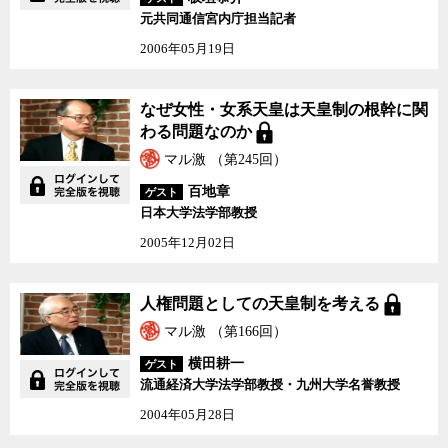
元共同通信宮内庁担当記者
2006年05月19日
なぜ女性・女系天皇は天
なぜ女性・女系天皇は天皇制の根幹に関
皇制の根幹に関わる問題
わる問題なのか
なのか
マル激 （第245回）
百地章
ゲスト
日本大学法学部教授
2005年12月02日
人権問題としての天皇制
人権問題としての天皇制を考える
を考える
マル激 （第166回）
横田耕一
ゲスト
流通経済大学法学部教授・九州大学名誉教授
2004年05月28日