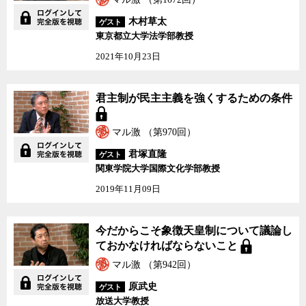
木村草太
ゲスト
東京都立大学法学部教授
2021年10月23日
君主制が民主主義を強くするための条件
マル激 （第970回）
君塚直隆
ゲスト
関東学院大学国際文化学部教授
2019年11月09日
今だからこそ象徴天皇制について議論し
ておかなければならないこと
マル激 （第942回）
原武史
ゲスト
放送大学教授