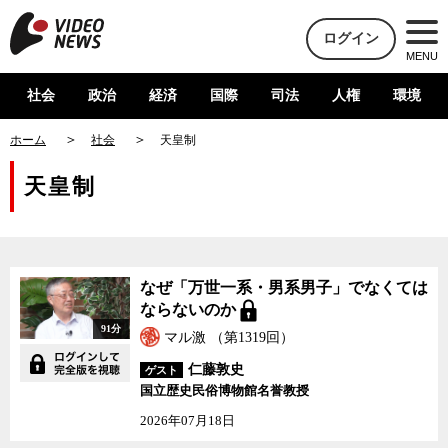
ログイン
MENU
社会
政治
経済
国際
司法
人権
環境
ホーム
社会
天皇制
天皇制
なぜ「万世一系・男系男子」でなくては
ならないのか
91分
マル激 （第1319回）
仁藤敦史
ゲスト
国立歴史民俗博物館名誉教授
2026年07月18日