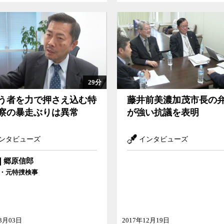
29分
う者を力で押さえ込む特
藤井前美濃加茂市長の
察の暴走ぶりは異常
が強い抗議を表明
ンタビューズ
インタビューズ
郷原信郎
・元特捜検事
03月03日
2017年12月19日