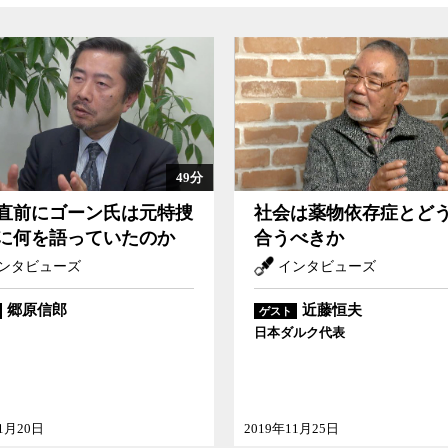
49分
直前にゴーン氏は元特捜
社会は薬物依存症とど
に何を語っていたのか
合うべきか
ンタビューズ
インタビューズ
郷原信郎
近藤恒夫
ゲスト
日本ダルク代表
01月20日
2019年11月25日