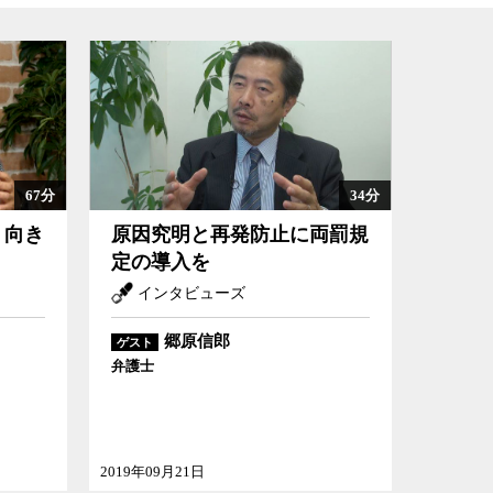
67分
34分
う向き
原因究明と再発防止に両罰規
定の導入を
インタビューズ
郷原信郎
ゲスト
弁護士
2019年09月21日