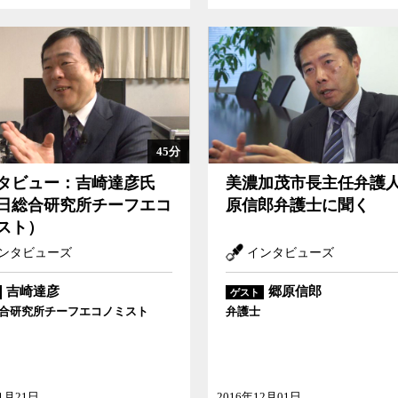
45分
タビュー：吉崎達彦氏
美濃加茂市長主任弁護
日総合研究所チーフエコ
原信郎弁護士に聞く
スト）
ンタビューズ
インタビューズ
吉崎達彦
郷原信郎
ゲスト
合研究所チーフエコノミスト
弁護士
01月21日
2016年12月01日