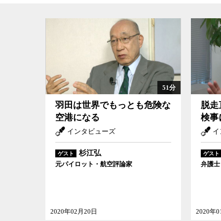
51分
羽田は世界でもっとも危険な
脱走
空港になる
検事
インタビューズ
イ
杉江弘
ゲスト
ゲスト
元パイロット・航空評論家
弁護士
2020年02月20日
2020年