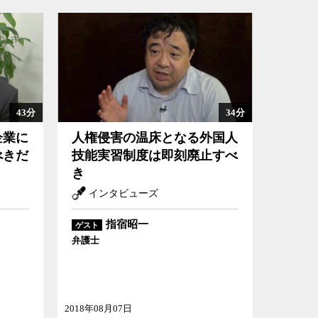
43分
34分
企業に
人権侵害の温床となる外国人
べきだ
技能実習制度は即刻廃止すべ
き
インタビューズ
指宿昭一
ゲスト
弁護士
2018年08月07日