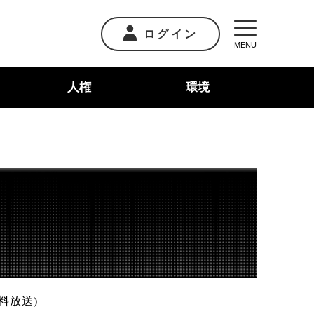
ログイン
MENU
人権
環境
料放送)