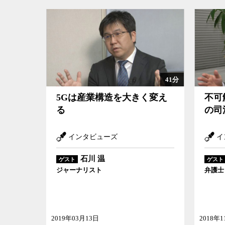
41分
5Gは産業構造を大きく変え
不可
る
の司
インタビューズ
イ
石川 温
ゲスト
ゲスト
ジャーナリスト
弁護士
2019年03月13日
2018年