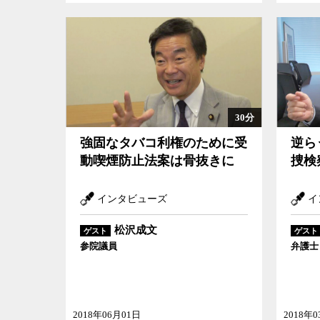
30分
強固なタバコ利権のために受
逆ら
動喫煙防止法案は骨抜きに
捜検
インタビューズ
イ
松沢成文
ゲスト
ゲスト
参院議員
弁護士
2018年06月01日
2018年