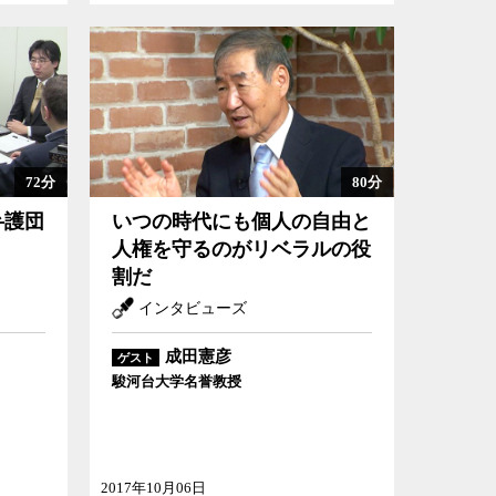
72分
80分
弁護団
いつの時代にも個人の自由と
人権を守るのがリベラルの役
割だ
インタビューズ
成田憲彦
ゲスト
駿河台大学名誉教授
2017年10月06日