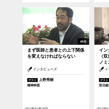
40分
まず医師と患者との上下関係
イン
を変えなければならない
（双
ノミ
インタビューズ
イ
上野秀樹
ゲスト
ゲスト
精神科医
双日総
2017年02月26日
2017年