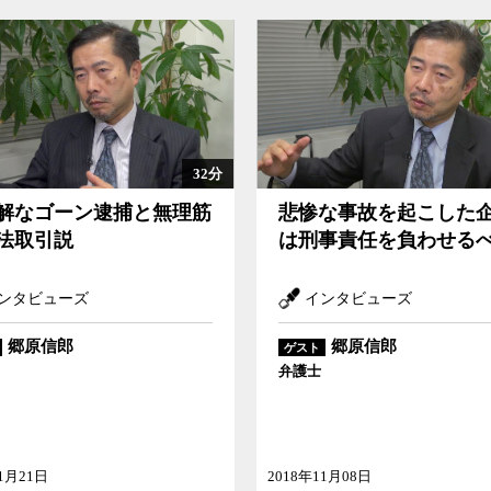
32分
解なゴーン逮捕と無理筋
悲惨な事故を起こした
法取引説
は刑事責任を負わせる
ンタビューズ
インタビューズ
郷原信郎
郷原信郎
ゲスト
弁護士
11月21日
2018年11月08日