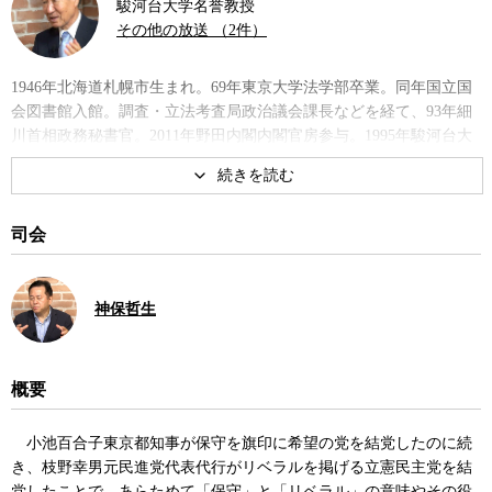
駿河台大学名誉教授
その他の放送 （2件）
1946年北海道札幌市生まれ。69年東京大学法学部卒業。同年国立国
会図書館入館。調査・立法考査局政治議会課長などを経て、93年細
川首相政務秘書官。2011年野田内閣内閣官房参与。1995年駿河台大
学法学部教授、2007年同学長を経て、17年より現職。著書に『官
邸』、 共著に『日本政治は甦るか』、『この政治空白の時代』な
ど。
司会
神保哲生
概要
小池百合子東京都知事が保守を旗印に希望の党を結党したのに続
き、枝野幸男元民進党代表代行がリベラルを掲げる立憲民主党を結
党したことで、あらためて「保守」と「リベラル」の意味やその役