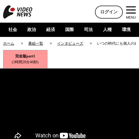
ログイン
MENU
社会
政治
経済
国際
司法
人権
環境
ホーム
番組一覧
インタビューズ
いつの時代にも個人の自
完全版part1
(1時間20分46秒)