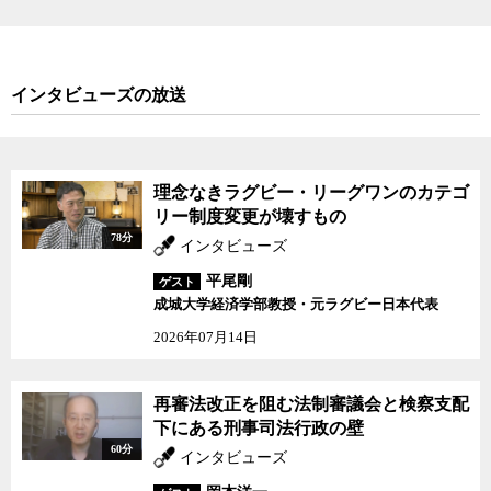
インタビューズの放送
理念なきラグビー・リーグワンのカテゴ
リー制度変更が壊すもの
78分
インタビューズ
平尾剛
ゲスト
成城大学経済学部教授・元ラグビー日本代表
2026年07月14日
再審法改正を阻む法制審議会と検察支配
下にある刑事司法行政の壁
60分
インタビューズ