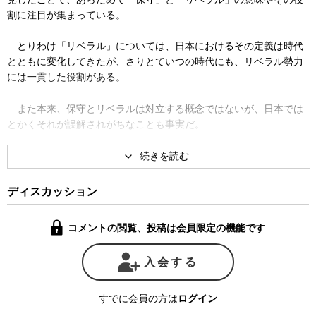
割に注目が集まっている。
とりわけ「リベラル」については、日本におけるその定義は時代
とともに変化してきたが、さりとていつの時代にも、リベラル勢力
には一貫した役割がある。
また本来、保守とリベラルは対立する概念ではないが、日本では
とかくそれが誤解されがちなことも事実だ。
細川護熙首相の政府秘書官を務め、一連の政治改革の基礎を築い
た政治学者の成田憲彦氏に、リベラルの起源や現在の政治状況にお
けるその役割などについて、ジャーナリストの神保哲生が聞いた。
ディスカッション
コメントの閲覧、投稿は会員限定の機能です
入会する
すでに会員の方は
ログイン