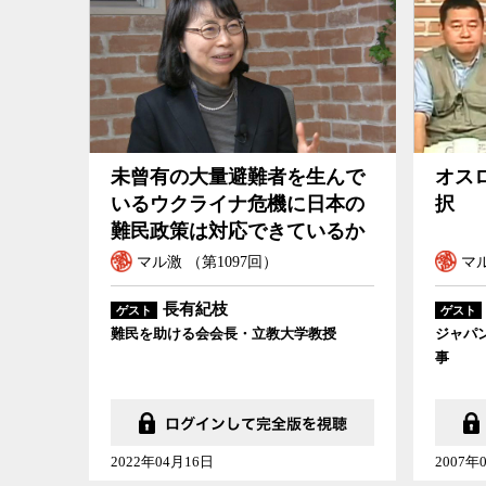
オスロ・プロ
未曾有の大量避難者を生んで
オス
いるウクライナ危機に日本の
択
難民政策は対応できているか
マル激 （第1097回）
マル
長有紀枝
ゲスト
ゲスト
難民を助ける会会長・立教大学教授
ジャパ
事
2022年04月16日
2007年