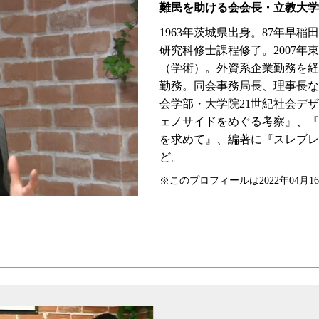
難民を助ける会会長・立教大学
1963年茨城県出身。87年早
研究科修士課程修了。2007
（学術）。外資系企業勤務を経
勤務。同会事務局長、理事長など
会学部・大学院21世紀社会デ
ェノサイドをめぐる考察』、『
を求めて』、編著に『スレブレ
ど。
※このプロフィールは2022年04月