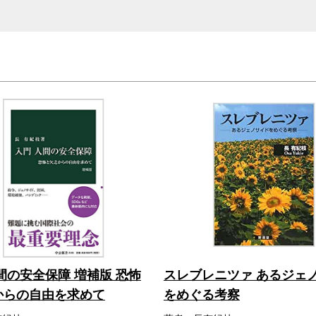
間の安全保障 増補版 恐怖
スレブレニツァ あるジェ
からの自由を求めて
をめぐる考察