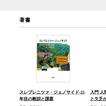
著書
スレブレニツァ・ジェノサイド-25
入門 人
年目の教訓と課題
と欠乏