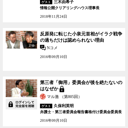
三木由希子
ゲスト
情報公開クリアリングハウス理事長
2018年11月24日
反原発に転じた小泉元首相がイラク戦争
の過ちだけは認められない理由
27分
Nコメ
2016年09月10日
第三者「御用」委員会が後を絶たないの
はなぜか
マル激 （第805回）
久保利英明
ゲスト
弁護士・第三者委員会報告書格付け委員会委員長
2016年09月10日