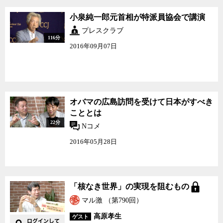
小泉純一郎元首相が特派員協会で講演
プレスクラブ
116分
2016年09月07日
オバマの広島訪問を受けて日本がすべき
こととは
22分
Nコメ
2016年05月28日
「核なき世界」の実現を阻むもの
マル激 （第790回）
高原孝生
ゲスト