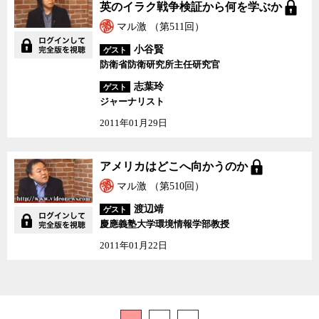
本にできない・英のイラ
英のイラク戦争検証から何を学ぶか
ク戦争検証から何を学ぶ
か
マル激 （第511回）
小谷賢
ゲスト
防衛省防衛研究所主任研究官
志葉玲
ゲスト
ジャーナリスト
2011年01月29日
アメリカはどこへ向かう
アメリカはどこへ向かうのか
のか
マル激 （第510回）
渡辺靖
ゲスト
慶應義塾大学環境情報学部教授
2011年01月22日