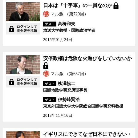
日本は『十字軍』の一員なのか
マル激 （第720回）
高橋和夫
ゲスト
放送大学教授・国際政治学者
2015年01月24日
安倍政権は危険な火遊び
安倍政権は危険な火遊びをしていないか
をしていないか
マル激 （第657回）
柳澤協二
ゲスト
国際地政学研究所理事長
伊勢崎賢治
ゲスト
東京外国語大学大学院総合国際学研究科教授
2013年11月16日
イギリスにできてなぜ日
イギリスにできてなぜ日本にできない・