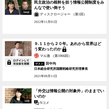
民主政治の根幹を担う情報公開制度をみ
んなで使い倒そう
109分
ディスクロージャー （第1回）
2022年11月01日
９.１１から２０年。あれから世界はど
う変わったのか
マル激 （第1066回）
田中均
ゲスト
日本総合研究所国際戦略研究所理事長
2021年09月11日
「外交は情報公開の対象外」のままでい
いのか
52分
Nコメ