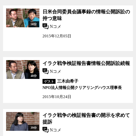
日米合同委員会議事録の情報公開訴訟の
持つ意味
58分
Nコメ
2015年12月05日
イラク戦争検証報告書情報公開訴訟続報
Nコメ
48分
三木由希子
ゲスト
NPO法人情報公開クリアリングハウス理事長
2015年10月24日
イラク戦争の検証報告書の開示を求めて
提訴
39分
Nコメ