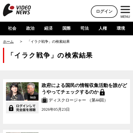
ログイン
MENU
社会
政治
経済
国際
司法
人権
環境
ホーム
「イラク戦争」の検索結果
「イラク戦争」の検索結果
政府による国民の情報収集活動を誰がど
うやってチェックするのか
98分
ディスクロージャー （第44回）
2026年05月23日