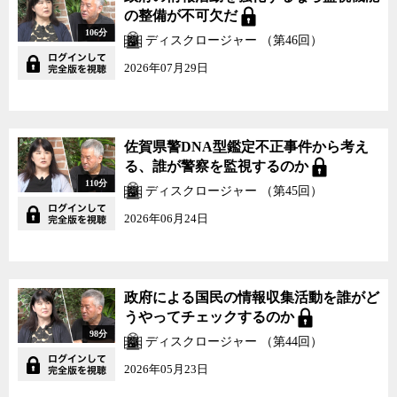
属の法的な身分の調整が話し合われてきたとされる。財務や法務官
の整備が不可欠だ
僚も参加していることから、米軍関係者が事件を起こした場合の刑
106分
法の適用の在り方や税金の免除なども話し合われてきたと見られる
ディスクロージャー （第46回）
が、議事録が一切公開されていないため、その実態は謎に包まれて
2026年07月29日
きた。
外務省国際情報局長やイラン大使などを歴任しした元外務官僚で
「戦後史の正体」「アメリカに潰された政治家たち」などの著書の
佐賀県警DNA型鑑定不正事件から考え
ある孫崎享氏は、日米合同委員会についてこう解説する。
る、誰が警察を監視するのか
110分
ディスクロージャー （第45回）
「多くの人が、日本を守ってもらうから米軍経費は出さなきゃい
けないと誤解しているが、発足当時からみると、在日米軍は日本の
2026年06月24日
防衛要請からではなく、どちらかといえばアメリカの世界戦略のた
めに米軍を日本に置いている。（日米合同委員会は）米軍が活動す
る際に、日本の法律で不都合がないように整合性を調整するのが一
番大きな目的だったと思う。」
政府による国民の情報収集活動を誰がど
うやってチェックするのか
孫崎氏が指摘するように、アメリカが世界戦略の一貫として日本
98分
ディスクロージャー （第44回）
に軍隊を駐留させていることは、ベトナム戦争や湾岸戦争、イラク
2026年05月23日
戦争に日本から多くの部隊が派遣されていることを見ても明らか
だ。しかし、戦後の日本では、アメリカが日本を守ってくれている