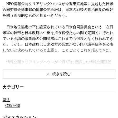
NPO情報公開クリアリングハウスが今週東京地裁に提起した日米
合同委員会議事録の情報公開訴訟は、日本の戦後の政治体制の根幹
を問う画期的なものと見るべきだろう。
日米地位協定の下に設置されている日米合同委員会という、在日
米軍の幹部と日本政府の中枢を担う官僚たちの間で定期的に行われ
ている会議の議事録の公開請求はこれまでも何度となく行われてき
た。しかし、日本政府は日米双方の合意がない限り議事録等を公表
しないと決められていると主張し、ことごとくこれを拒んできた。
情報公開クリアリングハウスが12月2日に提訴した情報公開訴訟
は、議事録全体の公開を求めるのではなく、これまで政府が非開示
の根拠としてきた「日米双方の合意がない限り公表しない」ことの
根拠となっている議事録部分のみの公開を求めた点に特徴がある。
カテゴリー
具体的には、同NPOが1960年の日米地位協定発効後の日米合同委
員会の議事録の一部と、1952年の日米行政協定時代の日米合同委員
司法
会の議事録の一部の公開請求を行ったところ、いずれも「日米双方
情報公開
の合意がない限り公表しない」ことが合意されているため、公開が
拒否された。そこで、この２つの文書を非開示とした根拠となる、
ディスカッション