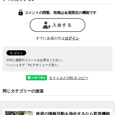
「双方の合意がなければ公開しない」ことを合意した部分の議事録
の開示を求めるというもの。
コメントの閲覧、投稿は会員限定の機能です
提訴後に記者会見した同NPOの三木由紀子理事長は、「もとも
と、1960年の合意部分だけなら、中身もはっきりしているし、安全
入会する
保障上の支障もないので公開されるだろうと考えて請求したら、全
部非公開という扱いになった。そもそも非公開の考え方自体が範囲
すでに会員の方は
ログイン
が広いだけではなくて過剰に安全保障上の支障を主張している可能
性がある。」と語った。
日米合同委員会とは在日米軍の日本国内における身分を定めた日
SNSに感想やコメントをお寄せください。
米地位協定の運用を話し合う在日米軍と日本政府の間の調整機関
ハッシュタグ「#ビデオニュース見た」
で、都内の米軍関係者の拠点となっている天現寺のニュー山王ホテ
ルと霞が関の外務省で、これまで1000回を超える会合が持たれてき
タイトルとURLをコピー
たとされる。アメリカ側は在日米軍副司令官が、日本側は外務省北
米局長が代表を務め、その下に、在日米軍の陸海空軍および海兵隊
同じカテゴリーの放送
の参謀長クラスと、外務、財務、防衛、法務、農水各省の将来の次
官候補と目されるエリート官僚が名を連ねる。
そこでは在日米軍という世界でも特殊な法的地位を持つ軍人と軍
政府の情報活動を強化するなら監視機能