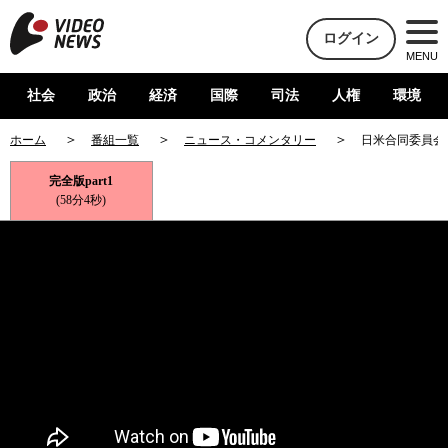
ログイン
MENU
社会
政治
経済
国際
司法
人権
環境
ホーム
番組一覧
ニュース・コメンタリー
日米合同委員会
完全版part1
(58分4秒)