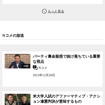
という一種の神話の上に乗っかり、アメリカの威光を後ろ盾として
権力を得ようとする輩が後を絶たない。アメリカの機嫌を損なえば
権力の座から転落するなどということが、まことしやかに囁かれる
のも、GHQの占領下ならいざ知らず、実際にはアメリカ政府が裏で
そのような工作をしているというよりも、日本側にそのような理屈
を利用して利権や権力を貪ろうと画策する勢力が政、官、財の中枢
に巣くっているところに問題がある。
Nコメの放送
しかし、今回の提訴では裁判所としても、単に非公開の根拠とな
る議事録の部分の公開請求を、従来の「安全保障」や「統治行為
論」などを理由に却下することは難しいはずだ。砂川事件判決に代
パーティ裏金疑惑で抜け落ちている重要
表される、いわゆる「統治行為論」で、法律面から戦後レジームを
な視点
支えてきた裁判所にとっても、この提訴はアリの一穴ならぬハチの
63分
Nコメ
一刺しとなる可能性を持っていると言えるだろう。
2023年12月28日
今回の情報公開訴訟で長らく「一行たりとも公表しない」とされ
てきた日米合同委員会の議事録が、一部でもその姿を現すかどうか
が、日本の戦後レジームの根幹に関わる問題であるかについて、ジ
米大学入試のアファーマティブ・アクシ
ャーナリストの神保哲生と社会学者の宮台真司が議論した。
ョン違憲判決が意味するもの