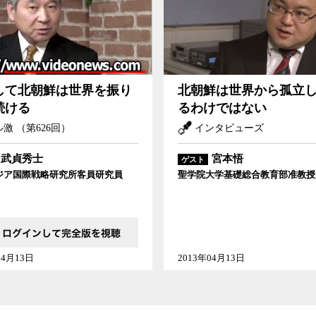
鮮は世界を振り回し続ける
北朝鮮は世界から孤立しているわけではない
して北朝鮮は世界を振り
北朝鮮は世界から孤立
続ける
るわけではない
激 （第626回）
インタビューズ
武貞秀士
宮本悟
ゲスト
ジア国際戦略研究所客員研究員
聖学院大学基礎総合教育部准教授
04月13日
2013年04月13日