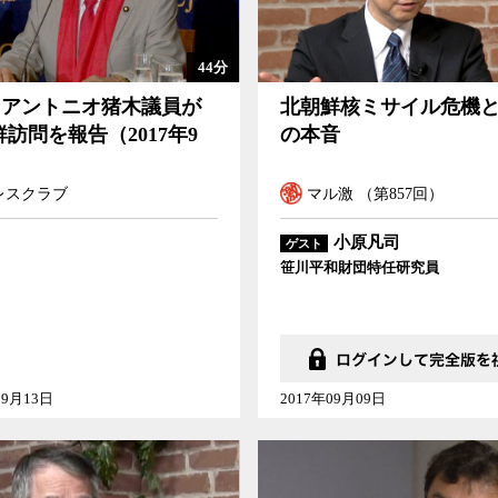
44分
悼]アントニオ猪木議員が
北朝鮮核ミサイル危機
訪問を報告（2017年9
の本音
レスクラブ
マル激 （第857回）
小原凡司
ゲスト
笹川平和財団特任研究員
09月13日
2017年09月09日