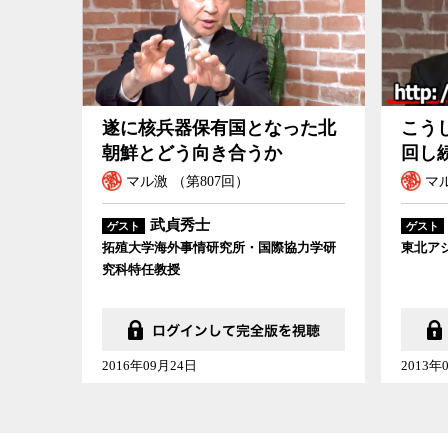
こうして北朝
遂に核兵器保有国となった北
こう
朝鮮とどう向き合うか
回し
マル激 （第807回）
マル
武貞秀士
ゲスト
ゲスト
拓殖大学海外事情研究所・国際協力学研
東北ア
究科特任教授
2016年09月24日
2013年