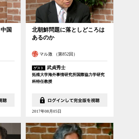
と中国
北朝鮮問題に落としどころは
あるのか
マル激 （第852回）
武貞秀士
ゲスト
拓殖大学海外事情研究所国際協力学研究
科特任教授
2017年08月05日