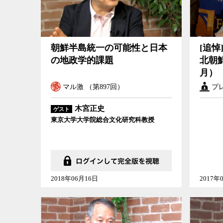
朝鮮半島統一の可能性と日本
[追
の地政学的課題
北朝鮮
月）
マル激 （第897回）
プ
木宮正史
ゲスト
東京大学大学院総合文化研究科教授
2018年06月16日
2017年