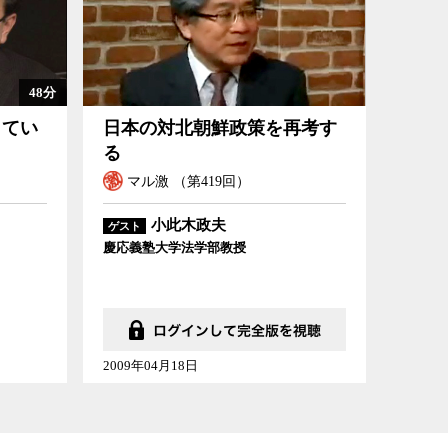
48分
日本の対北朝鮮政策を再考する
してい
日本の対北朝鮮政策を再考す
る
マル激 （第419回）
小此木政夫
ゲスト
慶応義塾大学法学部教授
2009年04月18日