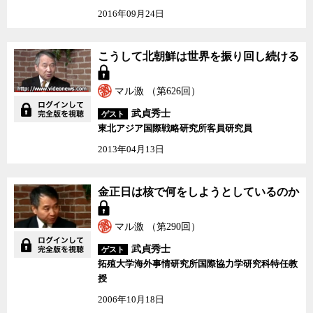
2016年09月24日
「トランプ大統領」という誰にも予想がつかない不確定要素はあ
るものの、アメリカの軍事行動に対する北朝鮮の報復は、同盟国で
ある韓国や日本に莫大な被害をもたらす可能性が高いため、例え限
こうして北朝鮮は世界を
こうして北朝鮮は世界を振り回し続ける
定的なsurgical strikeであっても現実的ではない。既に日本は全土が
振り回し続ける
ノドンミサイルの射程圏内に入っていることも忘れてはならない。
マル激 （第626回）
一方、交渉はあくまで相互的なものなので、北朝鮮側の主張を全
武貞秀士
ゲスト
面的に受け入れる必要はない。北朝鮮が求めるものを小出しに与え
東北アジア国際戦略研究所客員研究員
つつ、核やミサイルの脅威のレベルを低減させていくことが、交渉
2013年04月13日
の目的となる。
それが本当に可能かどうかはわからない。しかし、他に現実的な
金正日は核で何をしよう
金正日は核で何をしようとしているのか
としているのか
選択肢がないことも事実だろう。
マル激 （第290回）
そもそも北朝鮮はアメリカと戦争がしたいわけではない。北朝鮮
武貞秀士
は1948年の建国以来、朝鮮半島の統一を国家目標としており、国連
ゲスト
拓殖大学海外事情研究所国際協力学研究科特任教
軍の名前で韓国に駐留する在韓米軍がその妨げになっているという
授
のが北朝鮮側の立場だ。無論アメリカにとっては、中国と同盟関係
にある北朝鮮による朝鮮半島の統一は容認できないが、一方の中国
2006年10月18日
も、北朝鮮が崩壊し、米軍が中朝国境まで迫ってくるような事態は