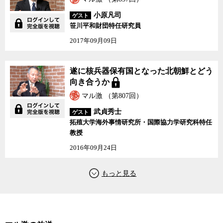
会学者の宮台真司が聞いた。
小原凡司
ゲスト
笹川平和財団特任研究員
2017年09月09日
遂に核兵器保有国となった北朝鮮とどう
向き合うか
マル激 （第807回）
武貞秀士
ゲスト
拓殖大学海外事情研究所・国際協力学研究科特任
教授
2016年09月24日