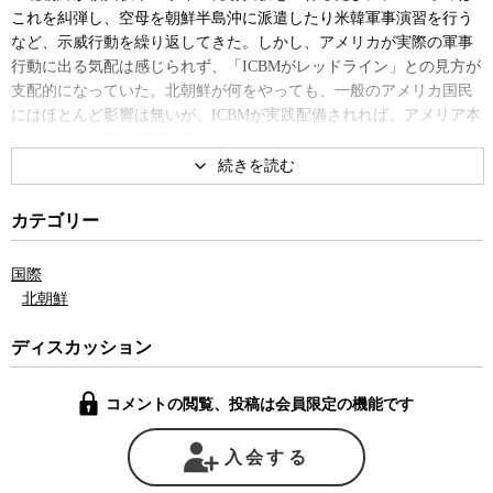
これを糾弾し、空母を朝鮮半島沖に派遣したり米韓軍事演習を行う
など、示威行動を繰り返してきた。しかし、アメリカが実際の軍事
行動に出る気配は感じられず、「ICBMがレッドライン」との見方が
支配的になっていた。北朝鮮が何をやっても、一般のアメリカ国民
にはほとんど影響は無いが、ICBMが実践配備されれば、アメリア本
土が北朝鮮の核の脅威に晒されることになるからだ。
しかし、北朝鮮が7月4日、28日と二度にわたるICBMの発射実験を
行った後も、アメリカが強硬手段に出そうな気配は見られない。そ
カテゴリー
ればかりか、ティラーソン国務長官などは、北朝鮮の脅威が増すに
つれて、むしろ対話を模索する言動が目立ってきている。
国際
北朝鮮
早ければ2018年中にも北朝鮮がアメリア本土にも届くICBMの開発
に成功する可能性が取り沙汰される中、北朝鮮と直接対立関係にあ
ディスカッション
る日米韓の3か国にはどのような選択肢が残されているのだろうか。
コメントの閲覧、投稿は会員限定の機能です
防衛研究所時代から希代の朝鮮半島ウォッチャーとして知られる
武貞秀士・拓殖大学特任教授は、そもそも事態がこのような切羽詰
まった状況に陥る遥か以前から、今日のこの状況を予想し、「北朝
入会する
鮮問題は対話を通じて解決するしかない」と主張してきた。そんな