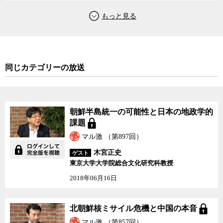
受け入れられない。
また、統一の際の直接の当事者となる韓国は韓国で、北主導の統
一は到底受け入れられないにしても、冷戦によって国が分断された
ままの状態を解消したいとの思いは国民の間で根強く共有されてい
る。
同じカテゴリーの放送
このように入り組んだ地政学的パズルの中では、いたずらに対立
を煽っても何ら解決にはつながらない。交渉が行われない限り、北
朝鮮はこれまで通り核・ミサイル開発を続け、それを国際社会に見
朝鮮半島統一の可能性と日本の地政学的
せつけることで、自らの力を誇示し続けるだけだろう。そして、時
課題
間の問題で地球の裏側まで核を届かせる手段も手にするだろう。そ
マル激 （第897回）
うなってから話し合いを始めるのと、今話し合いを始めるのとで
は、どちらが得なのかは、冷静になって考える必要がある。そうで
木宮正史
ゲスト
東京大学大学院総合文化研究科教授
なくとも、時間が経てば経つほど、交渉は北朝鮮にとって有利なも
のになっているのが現実だ。
2018年06月16日
アメリカの軍事行動はあり得るのか。中国はなぜ本気で北朝鮮を
止めようとしないのか。北朝鮮はどこまでやるつもりなのか。武貞
北朝鮮核ミサイル危機と中国の本音
氏に北朝鮮問題に落としどころを、ジャーナリストの神保哲生と社
マル激 （第857回）