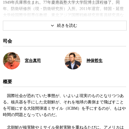
1949年兵庫県生まれ。77年慶應義塾大学大学院博士課程修了。同
年、防衛研修所（現・防衛研究所）入所。2011年退官。韓国・延世
大学校国際学部専任教授、東北アジア国際戦略研究所客員研究員な
どを経て、15年より現職。専門は朝鮮半島情勢、国際関係論。著書
に『
東アジア動乱 地政学が明かす日本の役割
』、共著に『金正恩の
北朝鮮 独裁の深層』など。
司会
著書
宮台真司
神保哲生
概要
国際社会が恐れていた事態が、いよいよ現実のものとなりつつあ
東アジア動乱 地政学が明かす日
なぜ韓国外交は日本に敗れたの
る。核兵器を手にした北朝鮮が、それを地球の裏側まで飛ばすこと
本の役割
か 激変する東アジアの国家勢力
を可能にする大陸間弾道ミサイル（ICBM）を手にするのが、もはや
図
時間の問題となっているのだ。
北朝鮮が核実験やミサイル発射実験を重ねるたびに、アメリカは