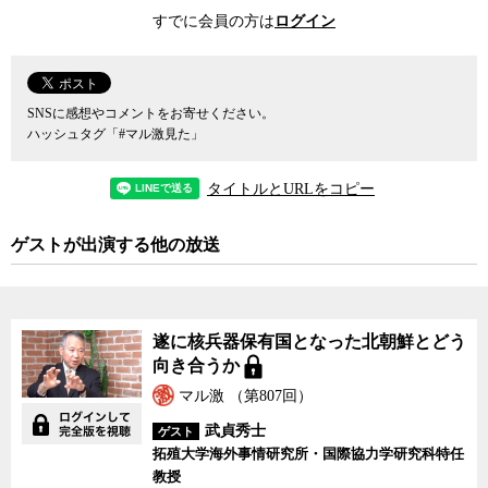
武貞氏の主張は、拉致問題を抱え対北朝鮮強硬論が根強い日本では
すでに会員の方は
ログイン
「弱腰」との批判を受けてきたが、ここに来て事態は氏の主張した
通りになってきている。
北朝鮮と交渉すべきという主張は、2つの楽観論を前提とする強硬
SNSに感想やコメントをお寄せください。
論にかき消されてきた。一つ目の楽観論は、強く出ていれば北朝鮮
ハッシュタグ「#マル激見た」
はいずれ時間の問題で崩壊するだろうという希望的観測、そしても
う一つは、いざとなればアメリアは黙っていないはずだという他力
タイトルとURLをコピー
本願の楽観論だった。
ゲストが出演する他の放送
また、事態がここまで来てしまった背景には、北朝鮮が開発を急
ぐ核やミサイルが、周辺国やアメリカにとって現実の脅威となるま
でには、まだしばらく時間がかかるにちがいないという油断もあっ
た。今となっては、これも多分に希望的観測だったと言わねばなら
遂に核兵器保有国となった北朝鮮とどう
ないだろう。
向き合うか
しかし、こうした希望的観測はことごとく外れ、北朝鮮が現実に
マル激 （第807回）
核兵器を保有し、弾道弾ミサイルも手にしようとしている。それで
武貞秀士
ゲスト
も武貞氏は、やはり対話を通じて核兵器やミサイルの脅威を押さえ
拓殖大学海外事情研究所・国際協力学研究科特任
込んでいくしかないと、これまでの主張を繰り返す。
教授