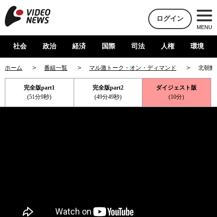
ログイン
MENU
社会
政治
経済
国際
司法
人権
環境
ホーム
番組一覧
マル激トーク・オン・ディマンド
北朝鮮
完全版part1
完全版part2
ダイジェスト版
(51分9秒)
(49分49秒)
(10分)