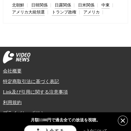
北朝鮮
日韓関係
日露関係
日米関係
中東
アメリカ大統領選
トランプ政権
アメリカ
会社概要
特定商取引法に基づく表記
Link及び引用に関する注意事項
利用規約
プライバシーポリシー
月額1100円で過去全ての放送を視聴。
Copyright (C) Video News Network. All rights reserved.
ビデオニュースに記載している記事、写真及び動画などは日本の著作権法や国
入会する
＞入会について