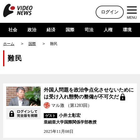
ログイン
MENU
社会
政治
経済
国際
司法
人権
環境
ホーム
国際
難民
難民
外国人問題を政治争点化させないために
は受け入れ態勢の整備が不可欠だ
マル激 （第1283回）
小井土彰宏
ゲスト
亜細亜大学国際関係学部教授
2025年11月08日