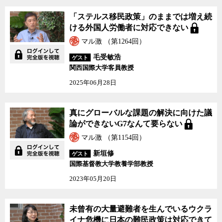
「ステルス移民政策」のままでは増え続
ける外国人労働者に対応できない
マル激 （第1264回）
毛受敏浩
ゲスト
関西国際大学客員教授
2025年06月28日
真にグローバルな課題の解決に向けた議
論ができないG7なんて要らない
マル激 （第1154回）
新垣修
ゲスト
国際基督教大学教養学部教授
2023年05月20日
未曾有の大量避難者を生んでいるウクラ
イナ危機に日本の難民政策は対応できて