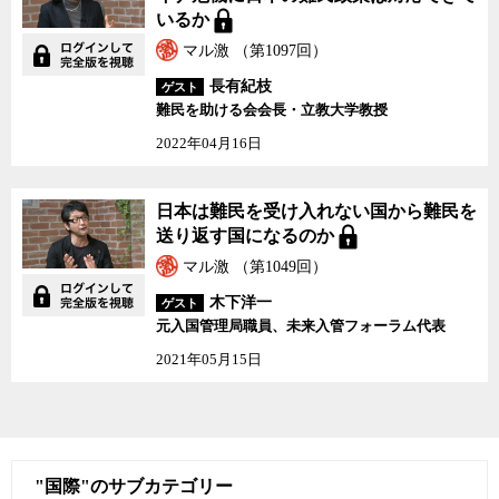
いるか
マル激 （第1097回）
長有紀枝
ゲスト
難民を助ける会会長・立教大学教授
2022年04月16日
日本は難民を受け入れない国から難民を
送り返す国になるのか
マル激 （第1049回）
木下洋一
ゲスト
元入国管理局職員、未来入管フォーラム代表
2021年05月15日
"国際"のサブカテゴリー