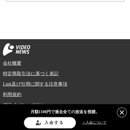
会社概要
特定商取引法に基づく表記
Link及び引用に関する注意事項
利用規約
プライバシーポリシー
月額1100円で過去全ての放送を視聴。
Copyright (C) Video News Network. All rights reserved.
ビデオニュースに記載している記事、写真及び動画などは日本の著作権法や国
入会する
＞入会について
際条約などで保護されています。著作権者の承諾を得ずに転載や再利用するこ
とは禁じられています。