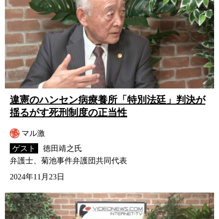
違憲のハンセン病療養所「特別法廷」判決が
揺るがす死刑制度の正当性
マル激
ゲスト
徳田靖之氏
弁護士、菊池事件弁護団共同代表
2024年11月23日