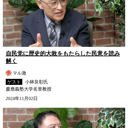
自民党に歴史的大敗をもたらした民意を読み
解く
マル激
ゲスト
小林良彰氏
慶應義塾大学名誉教授
2024年11月02日