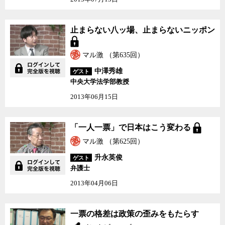
止まらない八ッ場、止ま
止まらない八ッ場、止まらないニッポン
らないニッポン
マル激 （第635回）
中澤秀雄
ゲスト
中央大学法学部教授
2013年06月15日
「一人一票」で日本はこ
「一人一票」で日本はこう変わる
う変わる
マル激 （第625回）
升永英俊
ゲスト
弁護士
2013年04月06日
一票の格差は政策の歪み
一票の格差は政策の歪みをもたらす
をもたらす