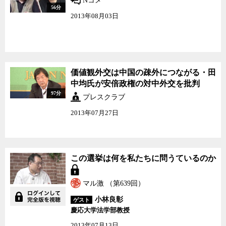
Nコメ
56分
2013年08月03日
価値観外交は中国の疎外
価値観外交は中国の疎外につながる・田
につながる・田中均氏が
中均氏が安倍政権の対中外交を批判
安倍政権の対中外交を批
97分
判
プレスクラブ
2013年07月27日
この選挙は何を私たちに
この選挙は何を私たちに問うているのか
問うているのか
マル激 （第639回）
小林良彰
ゲスト
慶応大学法学部教授
2013年07月13日