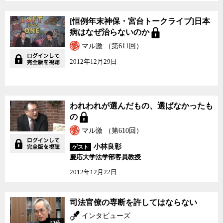
[恒例年末神保・宮台ト
[恒例年末神保・宮台トークライブ]日本
ークライブ]日本病はな
病はなぜ治らないのか
ぜ治らないのか
マル激 （第611回）
2012年12月29日
われわれが選んだもの、
われわれが選んだもの、選ばなかったも
選ばなかったもの
の
マル激 （第610回）
小林良彰
ゲスト
慶応大学法学部客員教授
2012年12月22日
司法官僚の専断を許して
司法官僚の専断を許してはならない
はならない
インタビューズ
52分