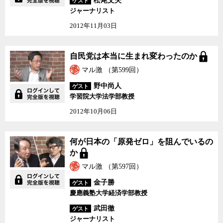
松尾文夫
ゲスト
ジャーナリスト
2012年11月03日
自民党は本当に生まれ変
自民党は本当に生まれ変わったのか
わったのか
マル激 （第599回）
野中尚人
ゲスト
学習院大学法学部教授
2012年10月06日
何が日本の「原発ゼロ」
何が日本の「原発ゼロ」を阻んでいるの
を阻んでいるのか
か
マル激 （第597回）
金子勝
ゲスト
慶應義塾大学経済学部教授
武田徹
ゲスト
ジャーナリスト