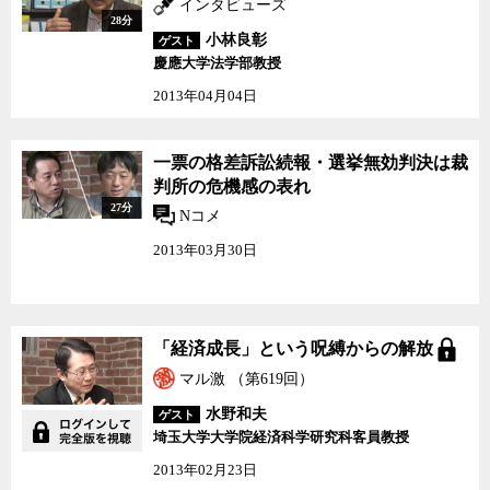
インタビューズ
28分
小林良彰
ゲスト
慶應大学法学部教授
2013年04月04日
一票の格差訴訟続報・選
一票の格差訴訟続報・選挙無効判決は裁
挙無効判決は裁判所の危
判所の危機感の表れ
機感の表れ
27分
Nコメ
2013年03月30日
「経済成長」という呪縛
「経済成長」という呪縛からの解放
からの解放
マル激 （第619回）
水野和夫
ゲスト
埼玉大学大学院経済科学研究科客員教授
2013年02月23日