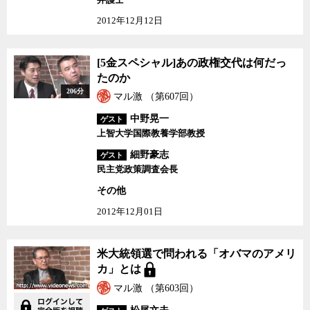
2012年12月12日
[5金スペシャル]あの政
[5金スペシャル]あの政権交代は何だっ
権交代は何だったのか
たのか
206分
マル激 （第607回）
中野晃一
ゲスト
上智大学国際教養学部教授
細野豪志
ゲスト
民主党政策調査会長
その他
2012年12月01日
米大統領選で問われる
米大統領選で問われる「オバマのアメリ
「オバマのアメリカ」と
カ」とは
は
マル激 （第603回）