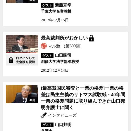
新藤宗幸
ゲスト
千葉大学名誉教授
2012年12月15日
最高裁判所がおかしい
最高裁判所がおかしい
マル激 （第609回）
山田隆司
ゲスト
創価大学法学部准教授
2012年12月14日
[最高裁国民審査と一票
[最高裁国民審査と一票の格差]一票の格
の格差]一票の格差は民
差は民主主義のリトマス試験紙・40年間
主主義のリトマス試験
48分
一票の格差問題に取り組んできた山口邦
紙・40年間一票の格差問
題に取り組んできた山口
明弁護士に聞く
邦明弁護士に聞く
インタビューズ
山口邦明
ゲスト
弁護士