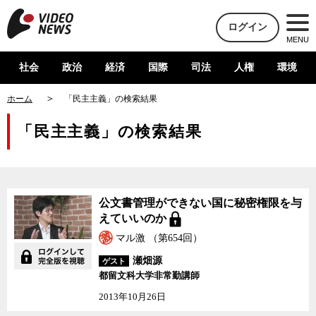
ログイン
MENU
社会
政治
経済
国際
司法
人権
環境
ホーム
「民主主義」の検索結果
「民主主義」の検索結果
公文書管理ができない国
公文書管理ができない国に秘密権限を与
に秘密権限を与えていい
えていいのか
のか
マル激 （第654回）
瀬畑源
ゲスト
都留文科大学非常勤講師
2013年10月26日