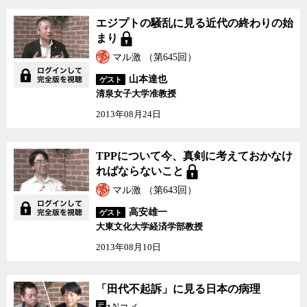
エジプトの騒乱に見る近
エジプトの騒乱に見る近代の終わりの始
代の終わりの始まり
まり
マル激 （第645回）
山本達也
ゲスト
清泉女子大学准教授
2013年08月24日
TPPについて今、真剣に
TPPについて今、真剣に考えておかなけ
考えておかなければなら
ればならないこと
ないこと
マル激 （第643回）
高安雄一
ゲスト
大東文化大学経済学部教授
2013年08月10日
「田代不起訴」に見る日
「田代不起訴」に見る日本の病理
本の病理