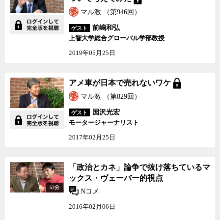
マル激 （第946回）
前嶋和弘
ゲスト
上智大学総合グローバル学部教授
2019年05月25日
アメ車が日本で売れないワケ
マル激 （第829回）
国沢光宏
ゲスト
モータージャーナリスト
2017年02月25日
「政治とカネ」論争で抜け落ちているマ
ックス・ヴェーバー的視点
57分
Nコメ
2016年02月06日