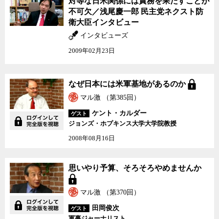
対等な日米関係には責務を果たすことが
を果たすことが不可欠／
不可欠／浅尾慶一郎 民主党ネクスト防
浅尾慶一郎 民主党ネク
衛大臣インタビュー
スト防衛大臣インタビュ
ー
インタビューズ
2009年02月23日
なぜ日本には米軍基地が
なぜ日本には米軍基地があるのか
あるのか
マル激 （第385回）
ケント・カルダー
ゲスト
ジョンズ・ホプキンス大学大学院教授
2008年08月16日
思いやり予算、そろそろ
思いやり予算、そろそろやめませんか
やめませんか
マル激 （第370回）
田岡俊次
ゲスト
軍事ジャーナリスト