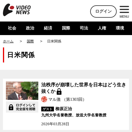
ログイン
MENU
社会
政治
経済
国際
司法
人権
環境
ホーム
国際
日米関係
日米関係
法秩序が崩壊した世界を日本はどう生き
抜くか
マル激 （第1303回）
柳原正治
ゲスト
九州大学名誉教授、放送大学名誉教授
2026年03月28日