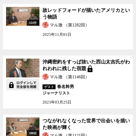
故レッドフォードが描いたアメリカとい
う物語
124分
マル激 （第1282回）
2025年11月01日
沖縄密約をすっぱ抜いた西山太吉氏がわ
れわれに残した宿題
マル激 （第1146回）
春名幹男
ゲスト
ジャーナリスト
2023年03月25日
つながれなくなった世界で出会いを描い
た映画が輝く
180分
マル激 （第1121回）