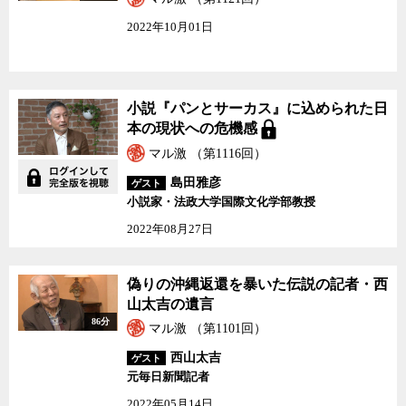
2022年10月01日
小説『パンとサーカス』に込められた日
本の現状への危機感
マル激 （第1116回）
島田雅彦
ゲスト
小説家・法政大学国際文化学部教授
2022年08月27日
偽りの沖縄返還を暴いた伝説の記者・西
山太吉の遺言
86分
マル激 （第1101回）
西山太吉
ゲスト
元毎日新聞記者
2022年05月14日