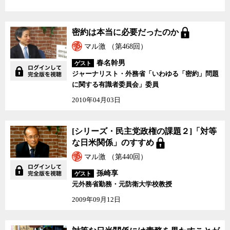
密約は本当に必要だった
密約は本当に必要だったのか
のか
マル激 （第468回）
春名幹男
ゲスト
ジャーナリスト・外務省「いわゆる「密約」問題
に関する有識者委員会」委員
2010年04月03日
[シリーズ・民主党政権
[シリーズ・民主党政権の課題２]「対等
の課題２]「対等な日米
な日米関係」のすすめ
関係」のすすめ
マル激 （第440回）
孫崎享
ゲスト
元外務省勤務・元防衛大学校教授
2009年09月12日
対等な日米関係には責務