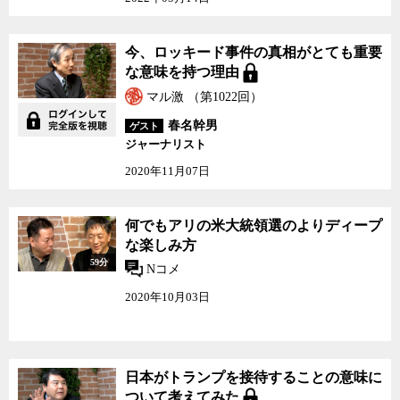
今、ロッキード事件の真相がとても重要
な意味を持つ理由
マル激 （第1022回）
春名幹男
ゲスト
ジャーナリスト
2020年11月07日
何でもアリの米大統領選のよりディープ
な楽しみ方
59分
Nコメ
2020年10月03日
日本がトランプを接待することの意味に
ついて考えてみた