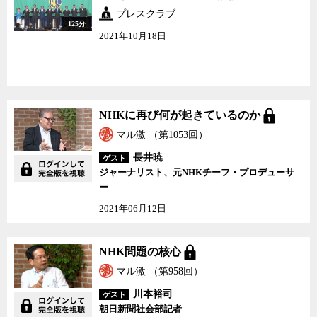
プレスクラブ
125分
2021年10月18日
NHKに再び何が起きているのか
マル激 （第1053回）
長井暁
ゲスト
ジャーナリスト、元NHKチーフ・プロデューサ
ー
2021年06月12日
NHK問題の核心
マル激 （第958回）
川本裕司
ゲスト
朝日新聞社会部記者