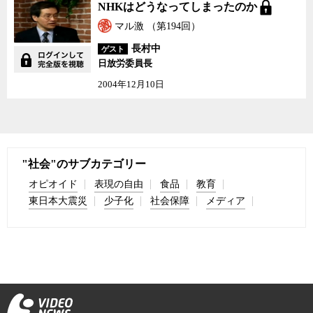
NHKはどうなってしま
NHKはどうなってしまったのか
ったのか
マル激 （第194回）
長村中
ゲスト
日放労委員長
2004年12月10日
"社会"のサブカテゴリー
オピオイド
表現の自由
食品
教育
東日本大震災
少子化
社会保障
メディア