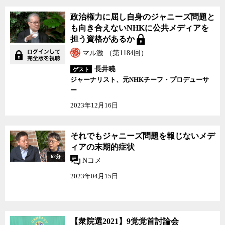
政治権力に屈し自身のジャニーズ問題と
も向き合えないNHKに公共メディアを
担う資格があるか
マル激 （第1184回）
長井暁
ゲスト
ジャーナリスト、元NHKチーフ・プロデューサ
ー
2023年12月16日
それでもジャニーズ問題を報じないメデ
ィアの末期的症状
62分
Nコメ
2023年04月15日
【衆院選2021】9党党首討論会