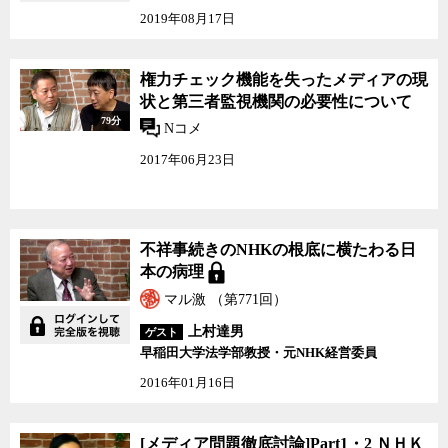
2019年08月17日
権力チェック機能を失ったメディアの現
状と第三者監視機関の必要性について
79分
Nコメ
2017年06月23日
不祥事続きのNHKの根底に横たわる日
本の病理
マル激 （第771回）
上村達男
ゲスト
早稲田大学法学部教授・元NHK経営委員
2016年01月16日
[メディア問題徹底討
[メディア問題徹底討論]Part1・2 ＮＨＫ