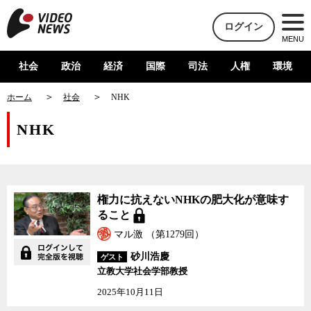
ログイン
MENU
社会
政治
経済
国際
司法
人権
環境
ホーム
社会
NHK
NHK
権力に抗えないNHKの肥大化が意味す
ること
マル激 （第1279回）
砂川浩慶
ゲスト
立教大学社会学部教授
2025年10月11日