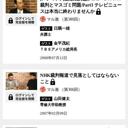
論]Part1・2 ＮＨＫ裁判
裁判とマスゴミ問題/Part3 テレビニュー
とマスゴミ問題/Part3 テ
スは本当に終わりませんか
レビニュースは本当に終
わりませんか
マル激 （第380回）
日隅一雄
ゲスト
弁護士
金平茂紀
ゲスト
ＴＢＳアメリカ総局長
2008年07月12日
NHK裁判報道で見落と
NHK裁判報道で見落としてはならない
してはならないこと
こと
マル激 （第306回）
山田健太
ゲスト
専修大学助教授
2007年02月09日