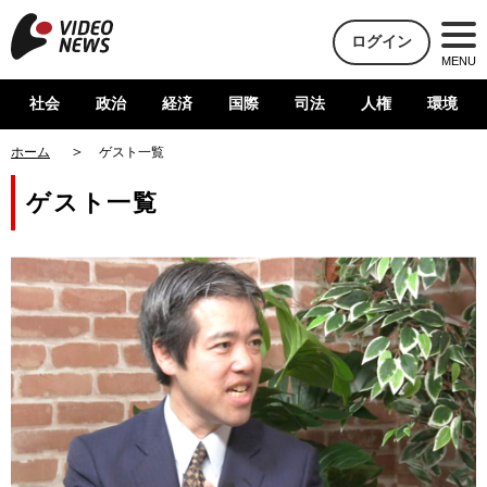
ログイン
MENU
社会
政治
経済
国際
司法
人権
環境
ホーム
ゲスト一覧
ゲスト一覧