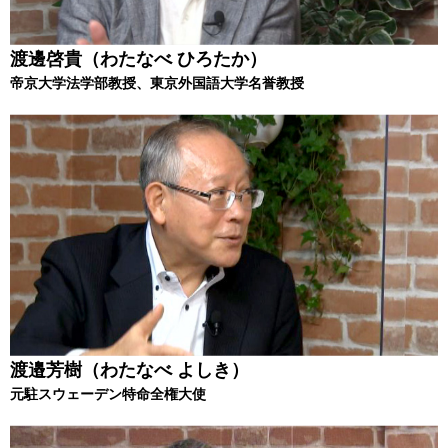
渡邊啓貴（わたなべ ひろたか）
帝京大学法学部教授、東京外国語大学名誉教授
渡邉芳樹（わたなべ よしき）
元駐スウェーデン特命全権大使