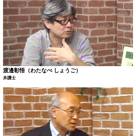
渡邉彰悟（わたなべ しょうご）
弁護士