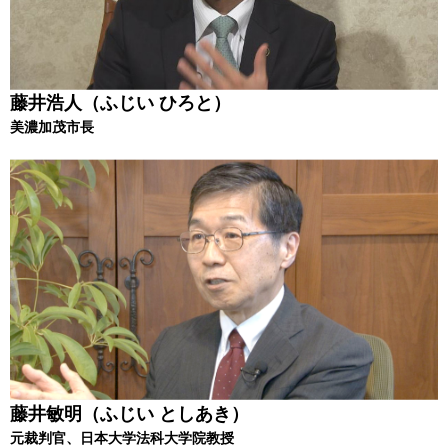
藤井浩人（ふじい ひろと）
美濃加茂市長
藤井敏明（ふじい としあき）
元裁判官、日本大学法科大学院教授