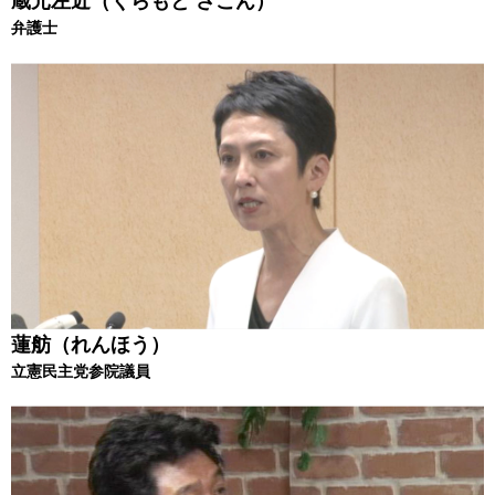
蔵元左近（くらもと さこん）
弁護士
蓮舫（れんほう）
立憲民主党参院議員