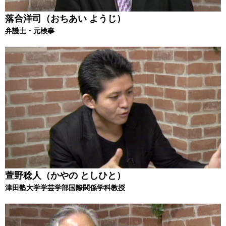
落合洋司（おちあい ようじ）
弁護士・元検事
萱野稔人（かやの としひと）
津田塾大学学芸学部国際関係学科教授