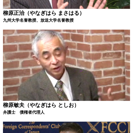
柳原正治（やなぎはら まさはる）
九州大学名誉教授、放送大学名誉教授
柳原敏夫（やなぎはら としお）
弁護士 債権者代理人