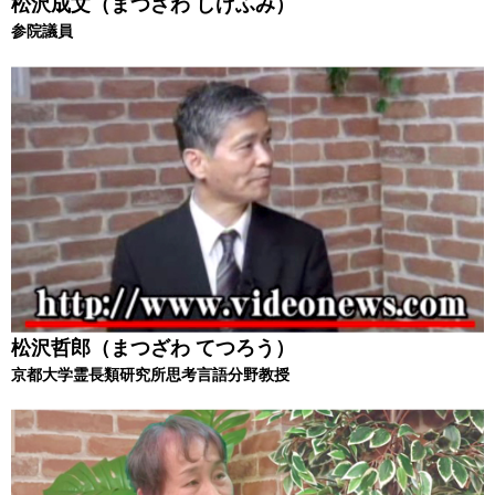
松沢成文（まつざわ しげふみ）
参院議員
松沢哲郎（まつざわ てつろう）
京都大学霊長類研究所思考言語分野教授