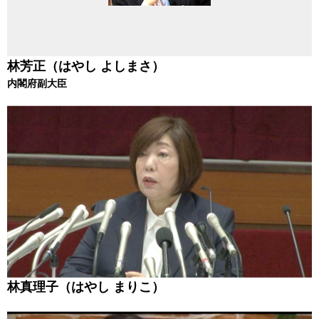
林芳正（はやし よしまさ）
内閣府副大臣
林真理子（はやし まりこ）