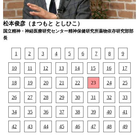
松本俊彦（まつもと としひこ）
国立精神・神経医療研究センター精神保健研究所薬物依存研究部部
長
1
2
3
4
5
6
7
8
9
10
11
12
13
14
15
16
17
18
19
20
21
22
23
24
25
26
27
28
29
30
31
32
33
34
35
36
37
38
39
40
41
42
43
44
45
46
47
48
49