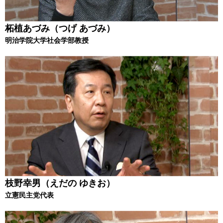
柘植あづみ（つげ あづみ）
明治学院大学社会学部教授
枝野幸男（えだの ゆきお）
立憲民主党代表