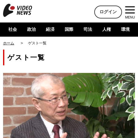
ログイン
MENU
社会
政治
経済
国際
司法
人権
環境
ホーム
ゲスト一覧
ゲスト一覧