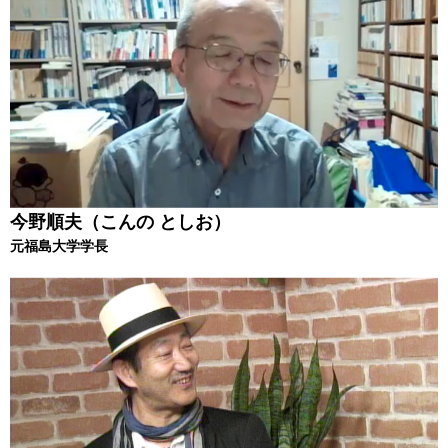
今野順夫（こんの としお）
元福島大学学長