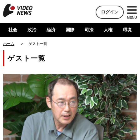
ログイン
MENU
社会
政治
経済
国際
司法
人権
環境
ホーム
ゲスト一覧
ゲスト一覧