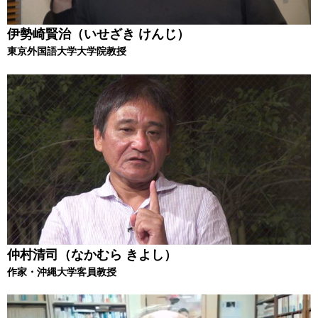
伊勢崎賢治（いせざき けんじ）
東京外国語大学大学院教授
仲村清司（なかむら きよし）
作家・沖縄大学客員教授