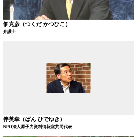
佃克彦（つくだ かつひこ）
弁護士
伴英幸（ばん ひでゆき）
NPO法人原子力資料情報室共同代表