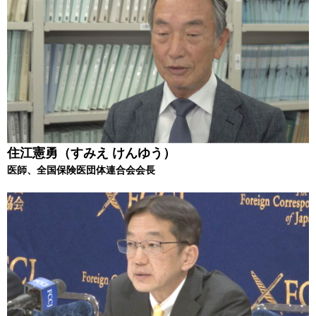
住江憲勇（すみえ けんゆう）
医師、全国保険医団体連合会会長