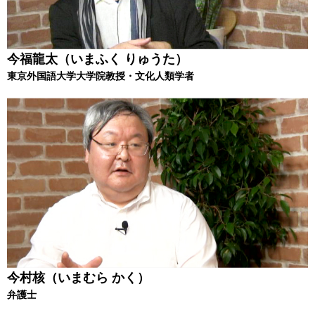
今福龍太（いまふく りゅうた）
東京外国語大学大学院教授・文化人類学者
今村核（いまむら かく）
弁護士