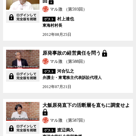
由
マル激 （第593回）
村上達也
ゲスト
東海村村長
2012年08月25日
原発事故の経営責任を問
原発事故の経営責任を問う
う
マル激 （第588回）
河合弘之
ゲスト
弁護士・東電株主代表訴訟代理人
2012年07月21日
大飯原発直下の活断層を
大飯原発直下の活断層を直ちに調査せよ
直ちに調査せよ
マル激 （第587回）
渡辺満久
ゲスト