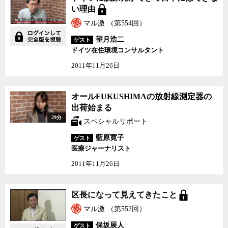
日本にはできない理由
い理由
マル激 （第554回）
望月浩二
ゲスト
ドイツ在住環境コンサルタント
2011年11月26日
オールFUKUSHIMAの放
オールFUKUSHIMAの放射線測定器の
射線測定器の出荷始まる
出荷始まる
29分
スペシャルリポート
藍原寛子
ゲスト
医療ジャーナリスト
2011年11月26日
区長になって見えてきた
区長になって見えてきたこと
こと
マル激 （第552回）
保坂展人
ゲスト