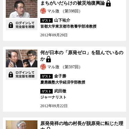
まちがいだらけの被災地
まちがいだらけの被災地復興論
復興論
マル激 （第598回）
山下祐介
ゲスト
首都大学東京都市教養学部准教授
2012年09月29日
何が日本の「原発ゼロ」
何が日本の「原発ゼロ」を阻んでいるの
を阻んでいるのか
か
マル激 （第597回）
金子勝
ゲスト
慶應義塾大学経済学部教授
武田徹
ゲスト
ジャーナリスト
2012年09月22日
原発発祥の地の村長が脱
原発発祥の地の村長が脱原発に転じた理
原発に転じた理由