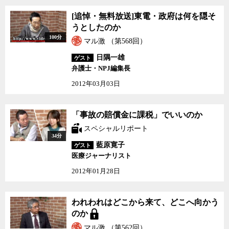
[追悼・無料放送]東電・
[追悼・無料放送]東電・政府は何を隠そ
政府は何を隠そうとした
うとしたのか
のか
100分
マル激 （第568回）
日隅一雄
ゲスト
弁護士・NPJ編集長
2012年03月03日
「事故の賠償金に課税」
「事故の賠償金に課税」でいいのか
でいいのか
スペシャルリポート
34分
藍原寛子
ゲスト
医療ジャーナリスト
2012年01月28日
われわれはどこから来
われわれはどこから来て、どこへ向かう
て、どこへ向かうのか
のか
マル激 （第562回）