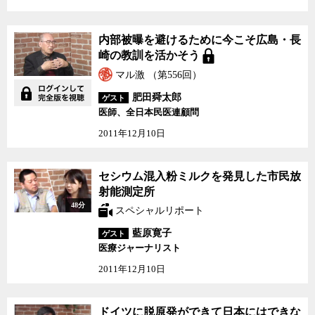
内部被曝を避けるために
内部被曝を避けるために今こそ広島・長
今こそ広島・長崎の教訓
崎の教訓を活かそう
を活かそう
マル激 （第556回）
肥田舜太郎
ゲスト
医師、全日本民医連顧問
2011年12月10日
セシウム混入粉ミルクを
セシウム混入粉ミルクを発見した市民放
発見した市民放射能測定
射能測定所
所
48分
スペシャルリポート
藍原寛子
ゲスト
医療ジャーナリスト
2011年12月10日
ドイツに脱原発ができて
ドイツに脱原発ができて日本にはできな