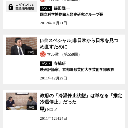
篠田謙一
ゲスト
国立科学博物館人類史研究グループ長
2012年01月21日
[5金スペシャル]非日常
[5金スペシャル]非日常から日常を見つ
から日常を見つめ直すた
め直すために
めに
130分
マル激 （第559回）
寺脇研
ゲスト
映画評論家、京都造形芸術大学芸術学部教授
2011年12月29日
政府の「冷温停止状態」は単なる「推定
冷温停止」だった
26分
Nコメ
2011年12月24日