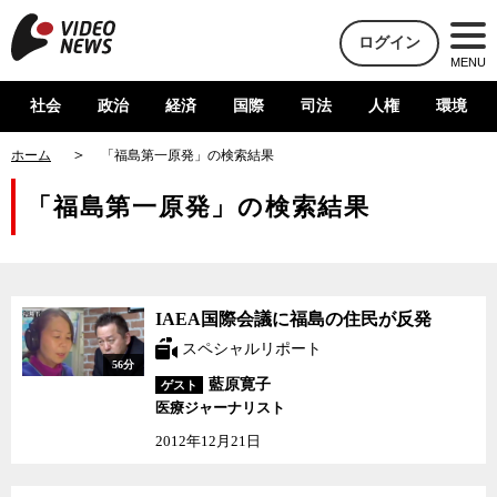
ログイン
MENU
社会
政治
経済
国際
司法
人権
環境
ホーム
「福島第一原発」の検索結果
「福島第一原発」の検索結果
IAEA国際会議に福島の
IAEA国際会議に福島の住民が反発
住民が反発
スペシャルリポート
56分
藍原寛子
ゲスト
医療ジャーナリスト
2012年12月21日