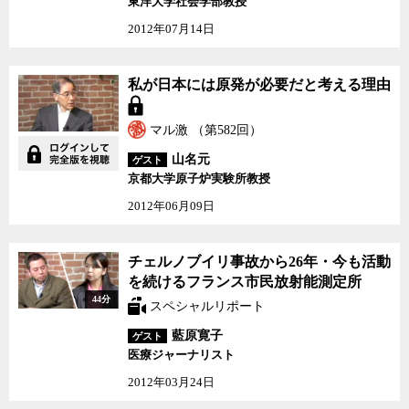
東洋大学社会学部教授
2012年07月14日
私が日本には原発が必要
私が日本には原発が必要だと考える理由
だと考える理由
マル激 （第582回）
山名元
ゲスト
京都大学原子炉実験所教授
2012年06月09日
チェルノブイリ事故から
チェルノブイリ事故から26年・今も活動
26年・今も活動を続ける
を続けるフランス市民放射能測定所
フランス市民放射能測定
44分
所
スペシャルリポート
藍原寛子
ゲスト
医療ジャーナリスト
2012年03月24日