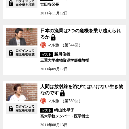
世田谷区長
2011年11月12日
日本の漁業は2つの危機
日本の漁業は2つの危機を乗り越えられ
を乗り越えられるか
るか
マル激 （第544回）
勝川俊雄
ゲスト
三重大学生物資源学部准教授
2011年09月17日
人間は放射線を浴びては
人間は放射線を浴びてはいけない生き物
いけない生き物なのです
なのです
マル激 （第539回）
崎山比早子
ゲスト
高木学校メンバー・医学博士
2011年08月13日