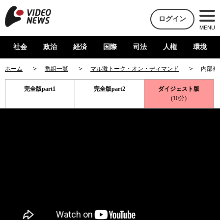
ログイン
MENU
社会
政治
経済
国際
司法
人権
環境
ホーム
番組一覧
マル激トーク・オン・ディマンド
内部被
完全版part1
完全版part2
ダイジェスト版
(10分)