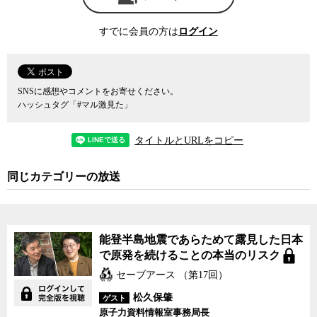
怠感に見舞われる症状は、放射線の内部被曝が原因と思われるが、
どんなに検査しても異常が発見されないため、単なる怠け者である
すでに会員の方は
ログイン
とみなされ、仕事も続けられず、周囲に理解されないまま多くの患
者が苦しんでいたと肥田氏は言う。
肥田氏が強調する広島、長崎の失敗、そしてその教訓は、直接原
爆に被爆しなくても、その後降ってきた放射性物質を体内に取り込
SNSに感想やコメントをお寄せください。
むことで、大量の内部被曝者を出してしまったこと。そして内部被
ハッシュタグ「#マル激見た」
曝はその原因が確認できないために、多くの人が長期にわたる原因
不明の健康被害に苦しむことになることだと、肥田氏は言う。
タイトルとURLをコピー
広島、長崎で大量の内部被曝者を出しながら、依然として内部被
曝に対する政府や社会の認識が甘い原因として、肥田氏は、戦後、
同じカテゴリーの放送
アメリカの圧力によって原爆の被害状況を調査できないような状態
を強いられたことを挙げる。アメリカは原爆の被害は機密情報であ
るとして、患者や医師に対して、それを他人に話したり、論文や写
真などの形で記録に残すことを禁じた。さらに、アメリカが設置し
能登半島地震であらためて露見した日本
た調査機関ABCC（原爆傷害調査委員会）は、内部被曝の存在を知
で原発を続けることの本当のリスク
りながら、事実を隠蔽し続けたと肥田氏は批判する。
しかし、米軍の占領下ならいざ知らず、今日にいたっても内部被
セーブアース （第17回）
曝に対する隠蔽体質はあまり変わっていない。そもそも日本の食品
松久保肇
ゲスト
の暫定規制値は、原子力を利用する国々が主導するICRP（国際放射
原子力資料情報室事務局長