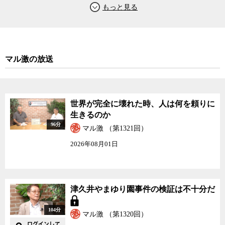
部被曝の患者を見てきた肥田氏に、福島原発事故を抱えたわれわれ
が、広島、長崎の苦い経験を活かすために今、考えなければならな
いことなどを聞いた。（今週はジャーナリストの神保哲生、医療ジ
ャーナリストの藍原寛子両氏の司会でお送りします。）
マル激の放送
世界が完全に壊れた時、人は何を頼りに
生きるのか
96分
マル激 （第1321回）
2026年08月01日
津久井やまゆり園事件の検証は不十分だ
104分
マル激 （第1320回）