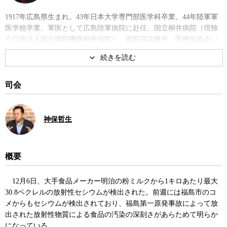
1917年広島県生まれ。43年日本大学専門部医学科卒業。44年陸軍軍
医学校卒業。軍医として広島陸軍病院に赴任。国立柳井病院（現独
立行政法人国立病院機構柳井病院）、西荻窪診療所、医療生協さい
たま行田協立診療所、全日本民医連理事、埼玉民医連会長などを経
て、2011年より現職。著書に『広島の消えた日—被爆軍医の証
言』、共著に『内部被曝の脅威—原爆から劣化ウラン弾まで』な
ど。
司会
著書
神保哲生
概要
12月6日、大手食品メーカー明治の粉ミルクから1キロあたり最大
30.8ベクレルの放射性セシウムが検出された。前週には福島市のコ
広島の消えた日―被爆軍医の証
メからもセシウムが検出されており、福島第一原発事故によって放
言
出された放射性物質による食品の汚染の深刻さがあらためて明らか
になっている。