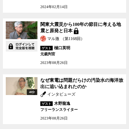
線防護委員会）基準に準拠しているため、内部被曝の危険性を軽
2024年02月14日
視、もしくはほとんど無視している。内部被曝の危険性をまともに
考慮に入れると、核開発や原発の正当化が難しくなるからだ。
例えば、チェリノブイリの苦い経験から内部被曝を重視するよう
関東大震災から100年の節目に考える地
になったドイツの放射線防護協会による食品の放射性セシウムの規
震と原発と日本
制値は、乳児・子ども・青少年が4 Bq/kg、成人は8 Bq/kgだが、日本
マル激 （第1168回）
では成人、子供に関係なく200〜500 Bq/kgまで容認されている。内
部被曝のリスクをまともに考慮に入れると、今の何十倍、あるいは
樋口英明
ゲスト
何百倍の厳しい規制が必要になってしまうのだ。
元裁判官
しかし、肥田氏はどんなに微量であっても放射性物質は病気を誘
2023年08月26日
発する可能性がゼロではない以上、食品の規制値にこれ以下なら安
全という数値は存在しないことを常に念頭に置かなければならない
としたうえで、今の政府の基準や検査体制では内部被曝から子供を
なぜ東電は問題だらけの汚染水の海洋放
守れないと主張する。
出に追い込まれたのか
実際、福島原発事故の後、肥田氏のもとに鼻血や下痢を訴える人
40分
インタビューズ
が出ており、内部被曝の初期症状が現れ始めたのではないかと肥田
氏は懸念していると言う。既に今年の6月1日付の東京新聞で、福島
木野龍逸
ゲスト
県内で鼻血や下痢、倦怠感といった症状が見られる子どもが増えて
フリーランスライター
いることが報道されているが、政府はその後、特に内部被曝の基準
2023年08月26日
を強化するなどの対策はとっていない。
自身が広島で被爆し、その後臨床医として長年にわたり多くの内