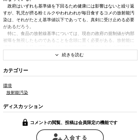
政府はいずれも基準値を下回るため健康には影響はないと繰り返
すが、乳児が摂る粉ミルクやわれわれが毎日食するコメの放射能汚
染は、それがたとえ基準値以下であっても、真剣に受け止める必要
があるだろう。
特に、食品の放射線基準については、現在の政府の規制値が内部
被曝を無視したものであることを念頭に置く必要がある。放射能に
汚染された食品を摂取すれば、放射性物質が体内に入る内部被曝が
避けられないからだ。言うまでもないが、体内に放射性物質を取り
込めば、それが体外に出るまで長期にわたり放射線の被曝を受ける
ことになる。
カテゴリー
自身も広島で被爆した経験を持つ医師の肥田舜太郎氏は、原爆投
下直後から広島の被爆者の治療・救援にあたった経験から、福島原
環境
発事故でわれわれは内部被曝にもっとも気を付けなければならない
放射能汚染
と警鐘を鳴らす。
肥田氏は、広島に原爆が投下された直後こそ、原爆の熱と放射線
ディスカッション
の直射によって火傷や急性放射線障害を受けた患者の治療に追われ
たがその後しばらくして、原爆投下後に救援や親類の捜索のために
コメントの閲覧、投稿は会員限定の機能です
広島や長崎に入ったいわゆる入市者たちの間で、鼻血、下痢、内臓
系慢性疾患などの症状を訴える人が続出していることに気がつい
た。中でも「原爆ぶらぶら病」と呼ばれる、疲れやすく慢性的な倦
入会する