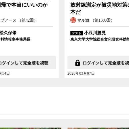
線測定が被災地対策の基
きこれだけの理由
ル激 （第1300回）
セーブアース （第18回）
小豆川勝見
松久保肇
ゲスト
学大学院総合文化研究科助教
原子力資料情報室事務局長
03月07日
2024年03月14日