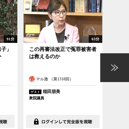
63分
102分
被害者
日本が金利のある時代に戻る
意味
ということの意味
を握
ル
マル激 （第1317回）
マル
中空麻奈
ゲスト
ゲスト
かんぽ経済研究所主席研究員
東京大学