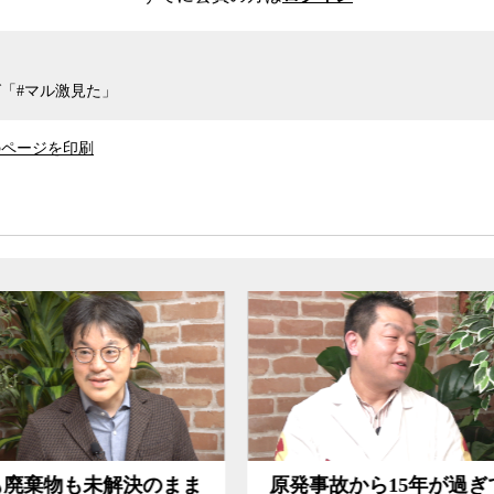
発に対する抵抗が根強い。
のか。日本でドイツの政策転換で決定的な役割
できないのはなぜなのか。日本では合理的な政策
の当事国が、原発維持の政策を打ち出すことにな
「#マル激見た」
国民性や風土を間近で観察してきた環境コンサルタ
のページを印刷
台真司両氏の司会でお送りします。）
事故から15年が過ぎても
日本が原発依存から脱