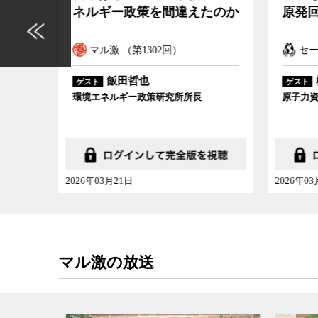
たのか
原発回帰で本当にいいのか
放射
本だ
セーブアース （第42回）
マ
松久保肇
ゲスト
ゲスト
原子力資料情報室事務局長
東京大
2026年03月14日
2026年
マル激の放送