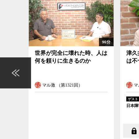
96分
104分
、人は
津久井やまゆり園事件の検証
なぜ
は不十分だ
でな
マル激 （第1320回）
マ
藤井克徳
ゲスト
ゲスト
日本障害者協議会代表
国立歴