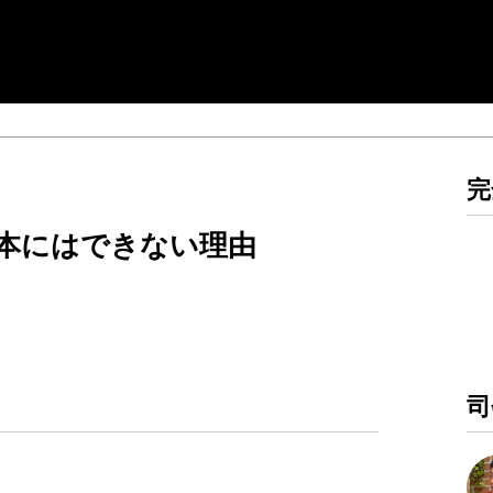
完
本にはできない理由
）
司