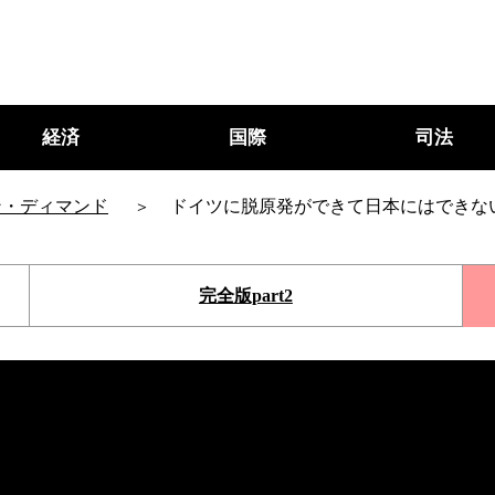
経済
国際
司法
ン・ディマンド
ドイツに脱原発ができて日本にはできな
完全版part2
○