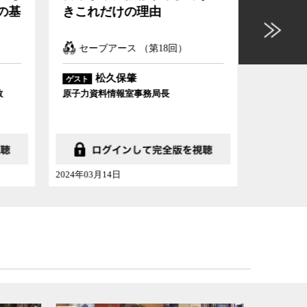
見した日本で原発を続けるこ
水の
との本当のリスク
のか
セーブアース （第17回）
イン
松久保肇
ゲスト
ゲスト
原子力資料情報室事務局長
フリーラ
2024年02月14日
2023年08