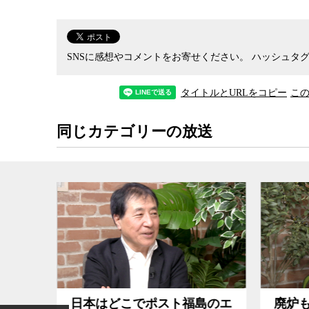
でいるエネルギー政策の検討プロセスでは、脱原
なぜ日本ではドイツのような政策転換ができない
を果たした倫理委員会のような組織を作ることが
判断ができているのか。世界が注目する中、事故
SNSに感想やコメントをお寄せください。
ハッシュタグ
るのか。1977年からドイツに在住し、ドイツの
ントの望月氏と議論した。
タイトルとURLをコピー
こ
（今週はジャーナリストの青木理、社会学者の宮
同じカテゴリーの放送
島のエ
廃炉も廃棄物も未解決のまま
原発