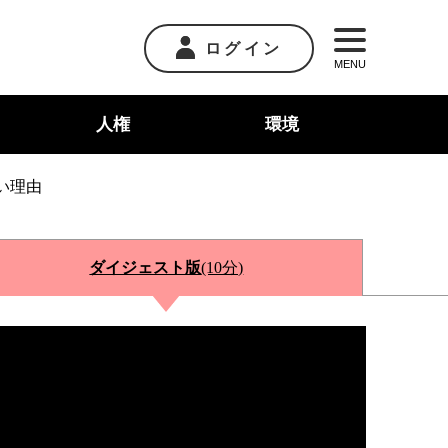
ログイン
MENU
人権
環境
い理由
ダイジェスト版
(10分)