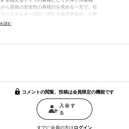
面から原発の安全性の再検討を求める一方で、社
安全なエネルギー供給に関する倫理委員会」を新
求めた。「リスク社会論」で有名な社会学者のウ
員会には、原発関連産業の関係者は一人も含まれ
は、ストレステストの結果、ドイツの原発の安全
会は「倫理的な理由から早期に脱原発すべき」と
した。
6月に連邦議会で行った演説の中で用いた「残
言葉にある。「残余のリスク」とは、技術的に考えう
できないリスクを意味し、そのリスクは社会全体
相も判断した。この「残余のリスク」が原発に対
コメントの閲覧、投稿は会員限定の機能です
るところであると、ドイツ在住の環境コンサルタ
入会す
発事故がこれだけ深刻な被害をもたらし、今も
る
ず、政策転換の動きは遅々として進んでいない。
いることが明らかになっているが、政府内で進ん
すでに会員の方は
ログイン