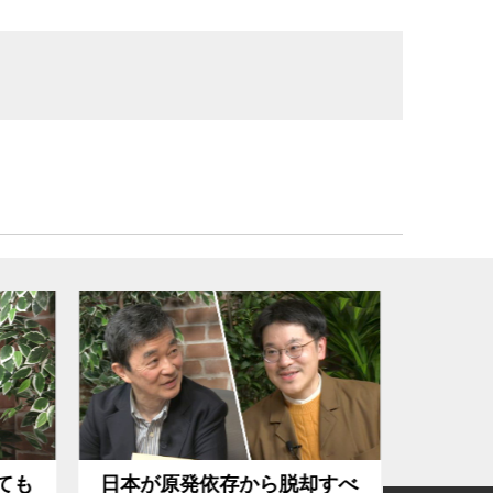
却すべ
能登半島地震であらためて露
なぜ