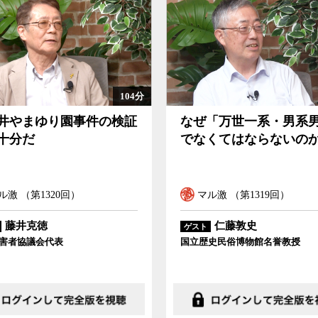
91分
「万世一系・男系男子」
この再審法改正で冤罪
くてはならないのか
は救えるのか
ル激 （第1319回）
マル激 （第1318回）
仁藤敦史
稲田朋美
ゲスト
史民俗博物館名誉教授
衆院議員