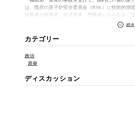
は、既存の原子炉安全委員会（RSK）に技術的側
会学者や哲学者、経済学者、聖職者らからなる「
設し、そこにも原発政策の是非についての助言を
ルリヒ・ベックなど１７人の委員からなる倫理委
ていなかった。
カテゴリー
日本の原子力委員会や安全保安院にあたるRSK
性に問題はなしとする結論を出したが、倫理委員
政治
提言し、メルケル首相は倫理委員会の提言を採用
原発
倫理委員会の提言の要諦は、メルケル首相が今年
余のリスク（ドイツ語：Restrisiko）」という
ディスカッション
るあらゆる対策を講じても、完全に無くすことの
でも負い切れないものと倫理委員会もメルケル首
するドイツ流の倫理観であり、日本と大きく異な
ント望月浩二氏は指摘する。
一方、事故の当事者である日本では、福島第一原
原子炉が不安定な状態が続いているにもかかわら
世論調査では圧倒的多数の国民が脱原発を望んで