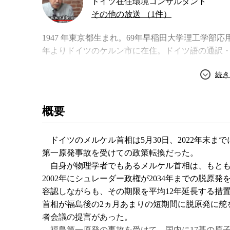
ドイツ在住環境コンサルタント
その他の放送 （1件）
1947 年東京都生まれ。69年早稲田大学理工学部
年よりドイツのケルン市に在住。ドイツ語の通訳・
概要
ドイツのメルケル首相は5月30日、2022年末ま
第一原発事故を受けての政策転換だった。
自身が物理学者でもあるメルケル首相は、もとも
2002年にシュレーダー政権が2034年までの脱
容認しながらも、その期限を平均12年延長する措置
首相が福島後の2ヵ月あまりの短期間に脱原発に舵
者会議の提言があった。
福島第一原発の事故を受けて、国内に17基の原