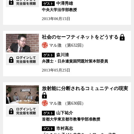
中澤秀雄
ゲスト
中央大学法学部教授
2013年06月15日
社会のセーフティネット
社会のセーフティネットをどうする
をどうする
マル激 （第632回）
森川清
ゲスト
弁護士・日弁連貧困問題対策本部委員
2013年05月25日
放射能に分断されるコミ
放射能に分断されるコミュニティの現実
ュニティの現実
マル激 （第630回）
山下祐介
ゲスト
首都大学東京都市教養学部准教授
市村高志
ゲスト