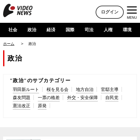
ログイン
MENU
社会
政治
経済
国際
司法
人権
環境
ホーム
政治
政治
"政治"のサブカテゴリー
羽田新ルート
桜を見る会
地方自治
官邸主導
森友問題
一票の格差
外交・安全保障
自民党
憲法改正
原発