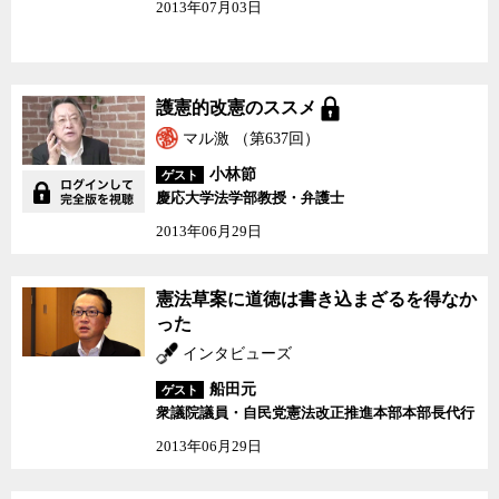
2013年07月03日
護憲的改憲のススメ
護憲的改憲のススメ
マル激 （第637回）
小林節
ゲスト
慶応大学法学部教授・弁護士
2013年06月29日
憲法草案に道徳は書き込
憲法草案に道徳は書き込まざるを得なか
まざるを得なかった
った
インタビューズ
船田元
ゲスト
衆議院議員・自民党憲法改正推進本部本部長代行
2013年06月29日