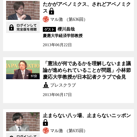
たかがアベノミクス、さ
たかがアベノミクス、されどアベノミク
れどアベノミクス
ス
マル激 （第636回）
櫻川昌哉
ゲスト
慶應大学経済学部教授
2013年06月22日
「憲法が何であるかを理
「憲法が何であるかを理解しないまま議
解しないまま議論が進め
論が進められていることが問題」小林節
られていることが問題」
97分
慶応大学教授が日本記者クラブで会見
小林節慶応大学教授が日
本記者クラブで会見
プレスクラブ
2013年06月17日
止まらない八ッ場、止ま
止まらない八ッ場、止まらないニッポン
らないニッポン
マル激 （第635回）