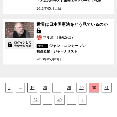
「とみおか子ども未来ネットワーク」代表
2013年05月11日
世界は日本国憲法をどう
世界は日本国憲法をどう見ているのか
見ているのか
マル激 （第629回）
ジャン・ユンカーマン
ゲスト
映画監督・ジャーナリスト
2013年05月03日
«
...
10
20
...
28
29
30
31
32
...
40
...
»