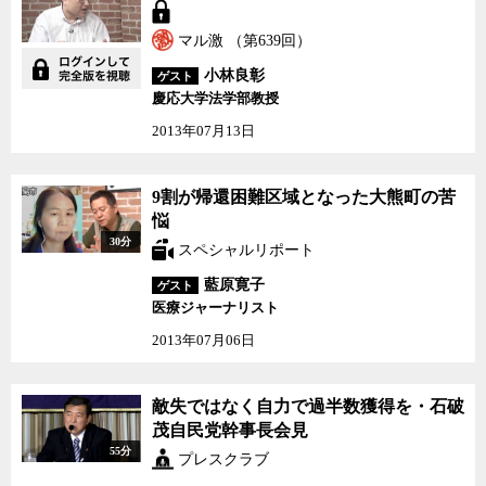
問うているのか
マル激 （第639回）
小林良彰
ゲスト
慶応大学法学部教授
2013年07月13日
9割が帰還困難区域とな
9割が帰還困難区域となった大熊町の苦
った大熊町の苦悩
悩
30分
スペシャルリポート
藍原寛子
ゲスト
医療ジャーナリスト
2013年07月06日
敵失ではなく自力で過半
敵失ではなく自力で過半数獲得を・石破
数獲得を・石破茂自民党
茂自民党幹事長会見
幹事長会見
55分
プレスクラブ