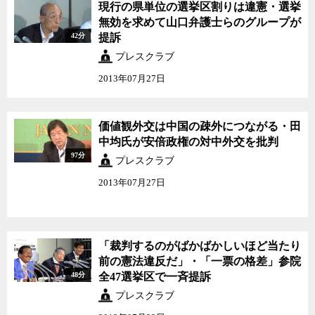
現行の県単位の選挙区割
現行の県単位の選挙区割りは違憲・選挙
りは違憲・選挙無効を求
無効を求めて山口弁護士らのグループが
めて山口弁護士らのグル
42分
提訴
ープが提訴
プレスクラブ
2013年07月27日
価値観外交は中国の疎外
価値観外交は中国の疎外につながる・田
につながる・田中均氏が
中均氏が安倍政権の対中外交を批判
安倍政権の対中外交を批
97分
判
プレスクラブ
2013年07月27日
「裁判するのがばかばか
「裁判するのがばかばかしいほど当たり
しいほど当たり前の憲法
前の憲法違反だ」・「一票の格差」参院
違反だ」・「一票の格
48分
全47選挙区で一斉提訴
差」参院全47選挙区で一
斉提訴
プレスクラブ