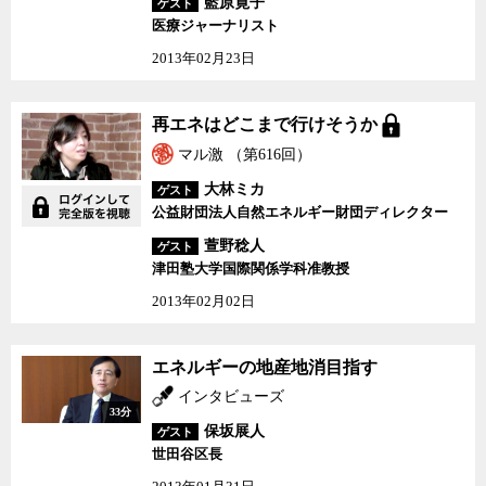
藍原寛子
ゲスト
医療ジャーナリスト
2013年02月23日
再エネはどこまで行けそ
再エネはどこまで行けそうか
うか
マル激 （第616回）
大林ミカ
ゲスト
公益財団法人自然エネルギー財団ディレクター
萱野稔人
ゲスト
津田塾大学国際関係学科准教授
2013年02月02日
エネルギーの地産地消目
エネルギーの地産地消目指す
指す
インタビューズ
33分
保坂展人
ゲスト
世田谷区長