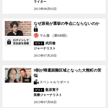
ライター
2013年08月03日
なぜ原発が選挙の争点に
なぜ原発が選挙の争点にならないのか
ならないのか
マル激 （第640回）
武田徹
ゲスト
ジャーナリスト
2013年07月20日
9割が帰還困難区域とな
9割が帰還困難区域となった大熊町の苦
った大熊町の苦悩
悩
30分
スペシャルリポート
藍原寛子
ゲスト
医療ジャーナリスト
2013年07月06日