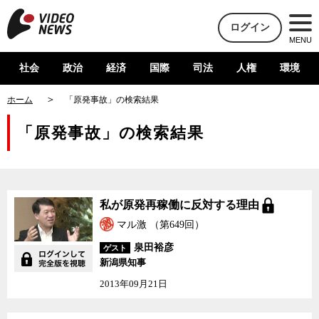
ログイン
MENU
社会
政治
経済
国際
司法
人権
環境
ホーム
「原発事故」の検索結果
「原発事故」の検索結果
私が原発再稼働に反対す
私が原発再稼働に反対する理由
る理由
マル激 （第649回）
泉田裕彦
ゲスト
新潟県知事
2013年09月21日