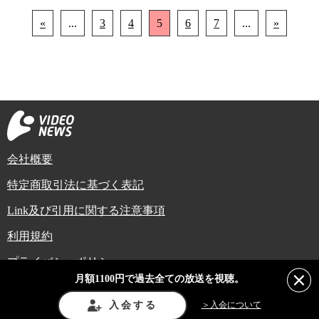
«
...
3
4
5
6
7
...
»
会社概要
特定商取引法に基づく表記
Link及び引用に関する注意事項
利用規約
プライバシーポリシー
月額1100円で過去全ての放送を視聴。
Copyright (C) Video News Network. All rights reserved.
ビデオニュースに記載している記事、写真及び動画などは日本の著作権法や国
入会する
＞入会について
際条約などで保護されています。著作権者の承諾を得ずに転載や再利用するこ