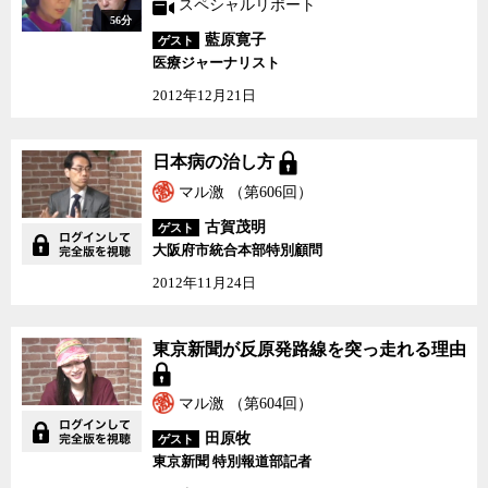
スペシャルリポート
56分
藍原寛子
ゲスト
医療ジャーナリスト
2012年12月21日
日本病の治し方
日本病の治し方
マル激 （第606回）
古賀茂明
ゲスト
大阪府市統合本部特別顧問
2012年11月24日
東京新聞が反原発路線を
東京新聞が反原発路線を突っ走れる理由
突っ走れる理由
マル激 （第604回）
田原牧
ゲスト
東京新聞 特別報道部記者