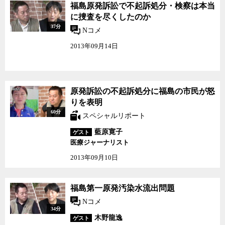
福島原発訴訟で不起訴処
福島原発訴訟で不起訴処分・検察は本当
分・検察は本当に捜査を
に捜査を尽くしたのか
尽くしたのか
37分
Nコメ
2013年09月14日
原発訴訟の不起訴処分に
原発訴訟の不起訴処分に福島の市民が怒
福島の市民が怒りを表明
りを表明
60分
スペシャルリポート
藍原寛子
ゲスト
医療ジャーナリスト
2013年09月10日
福島第一原発汚染水流出
福島第一原発汚染水流出問題
問題
Nコメ
34分
木野龍逸
ゲスト