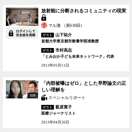
放射能に分断されるコミ
放射能に分断されるコミュニティの現実
ュニティの現実
マル激 （第630回）
山下祐介
ゲスト
首都大学東京都市教養学部准教授
市村高志
ゲスト
「とみおか子ども未来ネットワーク」代表
2013年05月11日
「内部被曝はゼロ」とし
「内部被曝はゼロ」とした早野論文の正
た早野論文の正しい理解
しい理解を
を
32分
スペシャルリポート
藍原寛子
ゲスト
医療ジャーナリスト
2013年04月26日