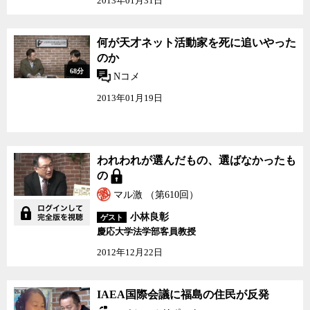
2013年01月31日
何が天才ネット活動家を死に追いやった
のか
68分
Nコメ
2013年01月19日
われわれが選んだもの、
われわれが選んだもの、選ばなかったも
選ばなかったもの
の
マル激 （第610回）
小林良彰
ゲスト
慶応大学法学部客員教授
2012年12月22日
IAEA国際会議に福島の
IAEA国際会議に福島の住民が反発
住民が反発