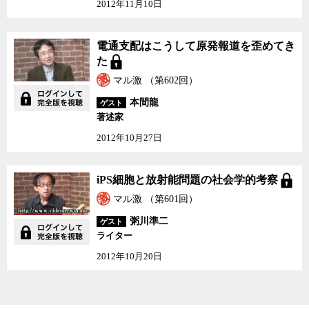
2012年11月10日
電通支配はこうして原発
電通支配はこうして原発報道を歪めてき
報道を歪めてきた
た
マル激 （第602回）
本間龍
ゲスト
著述家
2012年10月27日
iPS細胞と放射能問題の
iPS細胞と放射能問題の社会学的考察
社会学的考察
マル激 （第601回）
粥川準二
ゲスト
ライター
2012年10月20日