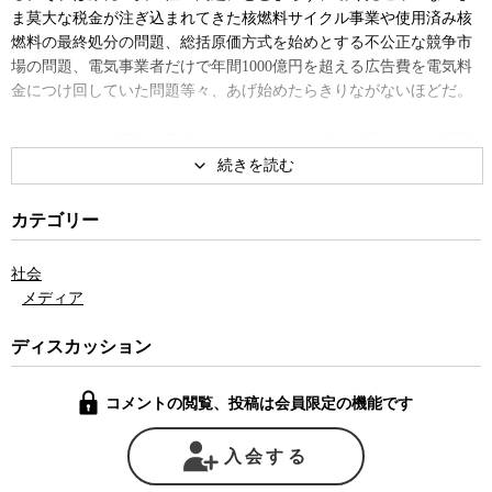
ま莫大な税金が注ぎ込まれてきた核燃料サイクル事業や使用済み核
燃料の最終処分の問題、総括原価方式を始めとする不公正な競争市
場の問題、電気事業者だけで年間1000億円を超える広告費を電気料
金につけ回していた問題等々、あげ始めたらきりながないほどだ。
さすがにあの事故で多少はそれもあらたまるかと思いきや、喉元
過ぎれば何とやらなのだろうか、最近ではマスメディア上にはあた
かもあの事故が無かったかのような報道が目に付くような気がして
ならない。相変わらず「原発ゼロだと電気代が2倍に」などといった
カテゴリー
詐欺師まがいの脅し文句が見出しに踊ったかと思えば、原発再稼働
に際しても、最終的には「再稼働やむなし」の立場からの報道が目
社会
立った。本来はあの事故の最大の成果でなければならない原子力規
メディア
制委員会の不当な設立過程についても、マスメディアの追求はなぜ
が至って及び腰だ。
ディスカッション
しかし、そうした中にあって、明らかに群を抜いて原発の問題点
コメントの閲覧、投稿は会員限定の機能です
を厳しく追及し続けている新聞が一紙だけある。それが東京新聞
だ。
入会する
最近の見出しだけを見ても、「原子力ムラ支配復活」、「ムラ人