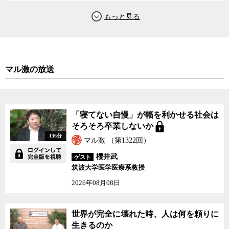
が、田原氏はそれらの事件に一貫して共通することは「基礎的な取
材力が落ちていること」と「リスクの伴う取材をしなくなっている
こと」をあげる。被疑者の写真を取り間違えたりiPS細胞をめぐるあ
り得ないような虚言にまんまと乗せられてしまったケースなどは、
いずれも当然できていなければならない基礎的な取材が全くできて
いなかったことを示している。個々の記者の基礎的取材力も低下し
マル激の放送
ているし、社も記者に相手の懐に飛び込むようなリスクを伴う取材
を認めなくなっていることが、メディア全体の質の低下を招いてい
ると田原氏は語る。
「寝てない自慢」が幅を利かせる社会は
主要紙の中でただ一つ反原発路線でひた走る東京新聞の田原氏
そろそろ卒業しないか
と、昨今のメディア報道について、ジャーナリストの神保哲生と社
136分
マル激 （第1322回）
会学者の宮台真司が議論した。
櫻井武
ゲスト
筑波大学医学医療系教授
2026年08月08日
世界が完全に壊れた時、人は何を頼りに
生きるのか