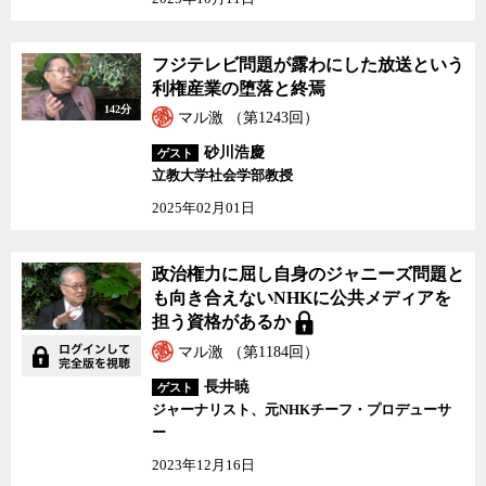
うのだ。
また、田原氏によると、東京新聞はもともと３・１１の事故以前
フジテレビ問題が露わにした放送という
から、原発問題をタブー視せずに、原発の問題点も積極的に伝えて
利権産業の堕落と終焉
きたという。事故後の報道もその路線を続けているだけで、何ら特
142分
マル激 （第1243回）
別なことではないというのが田原氏の説明だ。
しかし、それではなぜ他紙にはそれができないのだろうか。他に
砂川浩慶
ゲスト
も何か秘訣があるに違いない。
立教大学社会学部教授
2025年02月01日
田原氏は「強いて言うならば」と前置きをした上で、東京新聞が
持つ「批判精神のDNA」と、主に花柳界のニュースを報じていた前
身の都（みやこ）新聞時代から引き継がれてきた、「現場に任せら
政治権力に屈し自身のジャニーズ問題と
れる緩さ」ではないかと言う。
も向き合えないNHKに公共メディアを
担う資格があるか
「右とか左とかと言うよりは批判精神が働くか働かないか。われ
マル激 （第1184回）
われは原子力ムラに対しても左翼に対しても批判的だと思う。そし
てその判断が現場に任されていることではないか」と田原氏は語
長井暁
ゲスト
ジャーナリスト、元NHKチーフ・プロデューサ
る。
ー
そんな田原氏も、昨今メディアに頻発している不祥事や誤報、盗
2023年12月16日
用事件に対する見方は厳しい。いろいろな背景が指摘されている