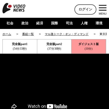
ログイン
MENU
社会
政治
経済
国際
司法
人権
環境
ホーム
番組一覧
マル激トーク・オン・ディマンド
東京新
完全版part1
完全版part2
ダイジェスト版
(54分33秒)
(37分38秒)
(10分)