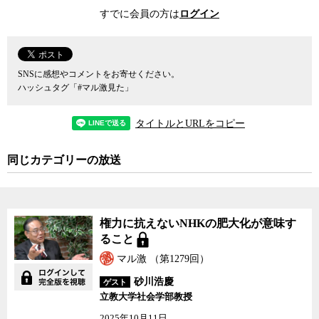
事変更なし」、「矛盾だらけ見切り発車」、など、一見反原発市民
すでに会員の方は
ログイン
団体の機関誌と見まがうほど、こと原発については反原発の立場を
鮮明に打ち出している。
東京新聞は中日新聞社が発行する東京のローカル紙で、発行部数
SNSに感想やコメントをお寄せください。
も55万部前後と、全国紙に比べればその規模ははるかに小さい。し
ハッシュタグ「#マル激見た」
かし、それでも日本新聞協会に加盟し、記者クラブにも籍を置く、
れっきとした「記者クラブメディア」であることには変わりがな
タイトルとURLをコピー
い。にもかかわらず、なぜ東京新聞だけが反原発路線を突っ走るこ
とが可能なのか。
同じカテゴリーの放送
同紙の反原発報道の主戦場となっている「こちら特報部」面を担
当する特報部デスクの田原牧氏は、東京新聞は本来はどちらかとい
うと「保守的な会社」だが、保守的だからこそ、あのような悲惨な
権力に抗えないNHKの肥大化が意味す
事故の後は、原発問題について批判的な記事を書くことが必要と考
ること
えているとして、「世の中が右に行っているのだから真ん中にいる
者は左翼といわれる。ある種のそういう感覚を大切にしている会社
マル激 （第1279回）
だ」と語る。要するに、自分たちは特に変わった報道をしていると
砂川浩慶
ゲスト
いう認識は持っていないが、当たり前のことを普通に報道するだけ
立教大学社会学部教授
で、たまたま今の日本では突出した存在になってしまっていると言
2025年10月11日