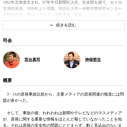
1962年北海道生まれ。87年中日新聞社入社。社会部を経て、カイロ
支局特派員。2000年より現職。同志社大学一神教学際研究センター
共同研究員。季刊『アラブ』編集委員。著書に『ほっとけよ。─自
己決定が世界を変える』、『中東民衆革命の真実——エジプト現地
レポート』など。
著書
司会
宮台真司
神保哲生
概要
中東民衆革命の真実 ──エジプ
3・11の原発事故以前から、主要メディアの原発関連の報道には問
ト現地レポート
題が多かった。
そして、事故の後、われわれは新聞やテレビなどのマスメディア
が、原発に関する重要な情報をほとんど報じていなかったことを知
る。それは原発の安全性の問題にとどまらず、動く見込みのないま