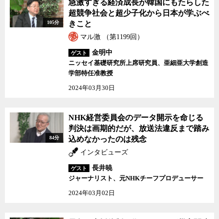
急激すぎる経済成長が韓国にもたらした
超競争社会と超少子化から日本が学ぶべ
105分
きこと
マル激 （第1199回）
金明中
ゲスト
ニッセイ基礎研究所上席研究員、亜細亜大学創造
学部特任准教授
2024年03月30日
NHK経営委員会のデータ開示を命じる
判決は画期的だが、放送法違反まで踏み
84分
込めなかったのは残念
インタビューズ
長井暁
ゲスト
ジャーナリスト、元NHKチーフプロデューサー
2024年03月02日