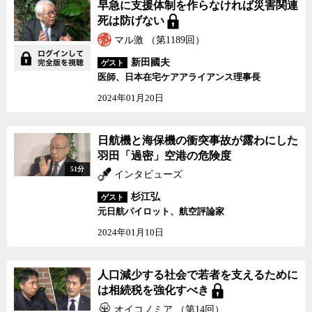
早急に支援体制を作らなければ災害関連
死は防げない
マル激 （第1189回）
新田國夫
ゲスト
医師、日本在宅ケアアライアンス理事長
2024年01月20日
日航機と海保機の衝突事故が露わにした
羽田「過密」空港の危険度
51分
インタビューズ
杉江弘
ゲスト
元日航パイロット、航空評論家
2024年01月10日
人口減少する社会で若者を支えるために
は相続税を強化すべき
オイコノミア （第14回）