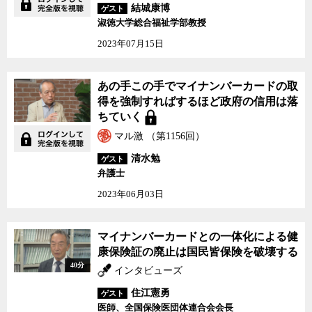
結城康博
ゲスト
淑徳大学総合福祉学部教授
2023年07月15日
あの手この手でマイナンバーカードの取
得を強制すればするほど政府の信用は落
ちていく
マル激 （第1156回）
清水勉
ゲスト
弁護士
2023年06月03日
マイナンバーカードとの一体化による健
康保険証の廃止は国民皆保険を破壊する
40分
インタビューズ
住江憲勇
ゲスト
医師、全国保険医団体連合会会長