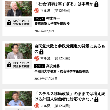
「社会保障は重すぎる」は本当か
マル激 （第1298回）
権丈善一
ゲスト
慶應義塾大学商学部教授
2026年02月21日
自民党大敗と参政党躍進の背景にあるも
の
マル激 （第1268回）
高安健将
ゲスト
早稲田大学教育・総合科学学術院教授
2025年07月26日
「ステルス移民政策」のままでは増え続
ける外国人労働者に対応できない
マル激 （第1264回）