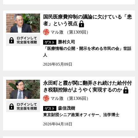
国民医療費抑制の議論に欠けている「患
者」という視点
マル激 （第1309回）
勝村久司
ゲスト
「医療情報の公開・開示を求める市民の会」世話
人
2026年05月09日
永田町と霞が関に翻弄され続けた給付付
き税額控除がようやく実現するのか
マル激 （第1306回）
森信茂樹
ゲスト
東京財団シニア政策オフィサー、法学博士
2026年04月18日