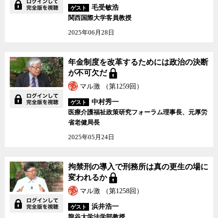
毛受敏浩
ゲスト
関西国際大学客員教授
2025年06月28日
年金制度を改革するためには政治の決断
が不可欠だ
マル激 （第1259回）
中村秀一
ゲスト
医療介護福祉政策研究フォーラム理事長、元厚労
省老健局長
2025年05月24日
拘禁刑の導入で刑務所は真の更生の場に
変われるか
マル激 （第1258回）
浜井浩一
ゲスト
龍谷大学法学部教授