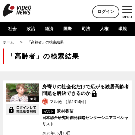
ログイン
MENU
社会
政治
経済
国際
司法
人権
環境
ホーム
「高齢者」の検索結果
「高齢者」の検索結果
身寄りの社会化だけで広がる独居高齢者
問題を解決できるのか
91分
マル激 （第1314回）
沢村香苗
ゲスト
日本総合研究所創発戦略センターシニアスペシャ
リスト
2026年06月13日