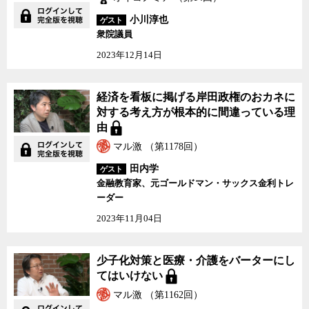
小川淳也
ゲスト
衆院議員
2023年12月14日
経済を看板に掲げる岸田政権のおカネに
対する考え方が根本的に間違っている理
由
マル激 （第1178回）
田内学
ゲスト
金融教育家、元ゴールドマン・サックス金利トレ
ーダー
2023年11月04日
少子化対策と医療・介護をバーターにし
てはいけない
マル激 （第1162回）