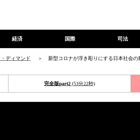
経済
国際
司法
ン・ディマンド
新型コロナが浮き彫りにする日本社会の
完全版part2
(53分22秒)
○