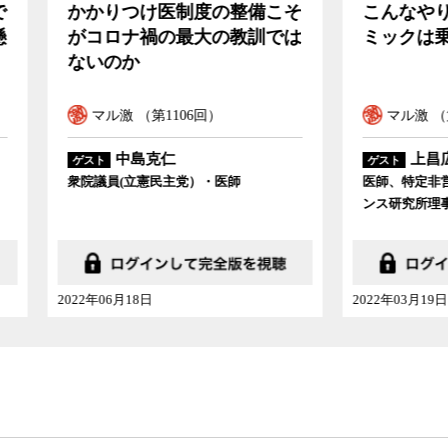
りつけ医制度の整備こそ
こんなやり方では次の
ロナ禍の最大の教訓では
ミックは乗り切れない
のか
ル激 （第1106回）
マル激 （第1093回）
中島克仁
上昌広
ゲスト
員(立憲民主党）・医師
医師、特定非営利活動法人・医
ンス研究所理事長
06月18日
2022年03月19日