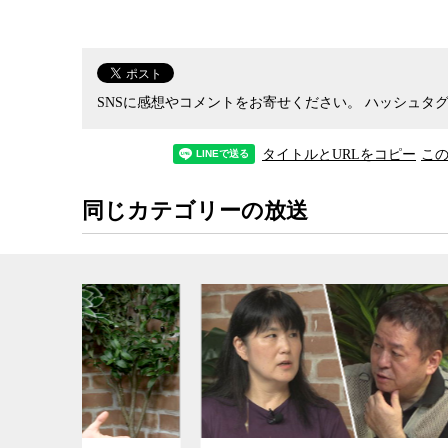
とを強調する。自治体によって状況は異なるが、
がある。今こそ国としての判断が必要なときでは
高山氏はまた、社会的な支援が必要な弱い立場に
SNSに感想やコメントをお寄せください。
ハッシュタグ
い社会はどうあるべきか、新型コロナ以後を見据
タイトルとURLをコピー
こ
GOTOに対する評価やワクチンへの期待と課題
ロナ対策に取り組んでいる高山氏と、社会学者の
同じカテゴリーの放送
た。