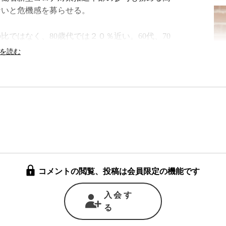
ないと危機感を募らせる。
ではなく、80歳代では２０％近い。60代、70
人工呼吸器が必要になる人たちがいるという。報
中等症の患者をどう診るかが重要だと高山氏は指
もあった。そこに新型コロナという新たな負荷
と高山氏は語る。
染が疑われた場合、とにかく素早く対応しクラ
縄では医師は24時間以内に現場に行き、感染防
リスクの高い人たちをなるべく広範囲に捉えて検
コメントの閲覧、投稿は会員限定の機能です
を抑えてきた。
入会す
どした7月末に、県独自の
緊急事態宣言
を発令して
る
マスクを外して飲食をすることなどが感染拡大に
かではなく、行き先で何をするかが問題であるこ