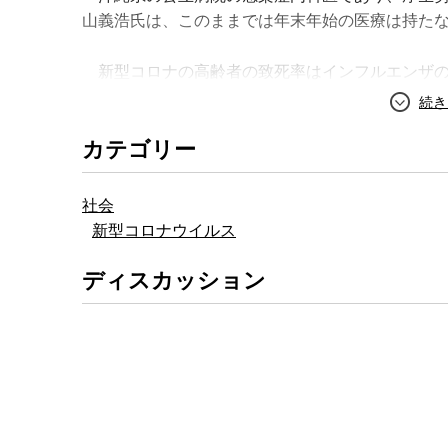
山義浩氏は、このままでは年末年始の医療は持た
新型コロナの高齢者の致死率はインフルエンザの比
代でも新型コロナに感染すると、あっという間に
道される重症者の数字ではなく、その前の段階の
カテゴリー
摘する。
ただし、冬場に医療がひっ迫することはこれまで
社会
がかかり、地域医療の課題があらわになっている
新型コロナウイルス
沖縄での経験から、高齢者施設などで利用者の感
ディスカッション
スターにさせないことが重要だと高山氏は言う。沖
御の態勢が整備できているかをチェックし、感染
査を繰り返すことで、これまでなんとか感染拡大
沖縄県は
GOTOキャンペーン
が始まって10日ほ
いる。高山氏は、旅行そのものよりも、旅行先で
つながっていることを指摘した上で、どこに行く