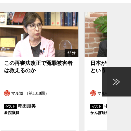
63分
102分
被害者
日本が金利のある時代に戻る
意味
ということの意味
を握
ル
マル激 （第1317回）
マル
中空麻奈
ゲスト
ゲスト
かんぽ経済研究所主席研究員
東京大学