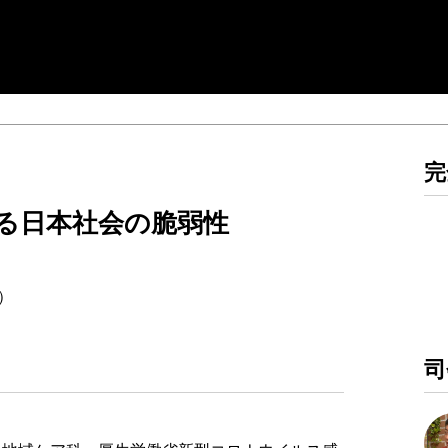
完
る日本社会の脆弱性
回）
司