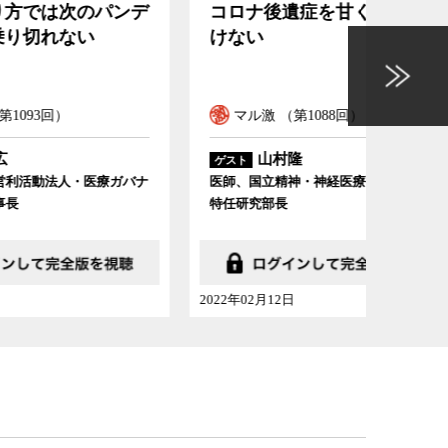
パンデ
コロナ後遺症を甘くみてはい
安倍
けない
どこ
マル激 （第1088回）
マル
山村隆
ゲスト
ゲスト
療ガバナ
医師、国立精神・神経医療研究センター
東京大学
特任研究部長
内科医
2022年02月12日
2021年09