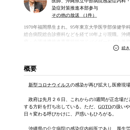
医師、沖縄県立中部病院感染症内科
染症対策推進本部参与
その他の放送 （1件）
1970年福岡県生まれ。95年東京大学医学部保健学
総合病院総合診療科などを経て10年より現職。沖
療・介護連携推進事業統括アドバイザーなどを兼
から』、『地域医療と暮らしのゆくえ 超高齢社
概要
新型コロナウイルス
の感染が再び拡大し医療現
政府は先月２６日、これからの3週間が正念場だ
する方針を打ち出している。ただ、
GOTO
の扱いや
日々変わる呼びかけに、戸惑いもひろがる。
沖縄県の公立病院の感染症内科医であり、厚生労