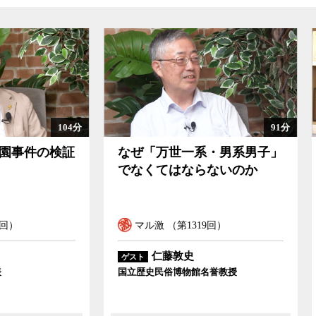
91分
「万世一系・男系男子」
この再審法改正で冤罪
くてはならないのか
は救えるのか
ル激 （第1319回）
マル激 （第1318回）
仁藤敦史
稲田朋美
ゲスト
史民俗博物館名誉教授
衆院議員