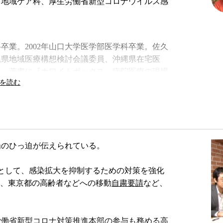
・地域ケア科、厚生労働省新型コロナウイルス感
科卒業。2002年山口大学医学部医学科卒業。佐久
縄県地域医療構想検討会議委員、沖縄県在宅医
務。著書に『ホワイトボックス 病院医療の現場
会をともに生きる』など。
場のひっ迫が伝えられている。
として、感染拡大を抑制するための対策を強化
、東京都の高齢者などへの移動
自粛要請
など、
働省新型コロナ対策推進本部の参与も務める高