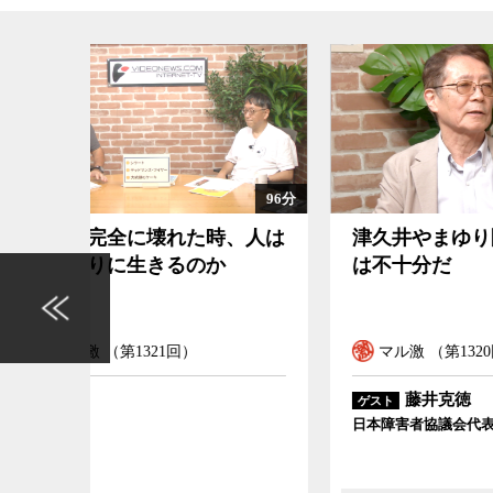
96分
104分
、人は
津久井やまゆり園事件の検証
なぜ
は不十分だ
でな
マル激 （第1320回）
マ
藤井克徳
ゲスト
ゲスト
日本障害者協議会代表
国立歴