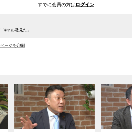
すでに会員の方は
ログイン
自治体ごとの施策には予算にも制限があり、限界
ないかと高山氏は語る。
ある人たちの感染状況を危惧する。感染症に強
「#マル激見た」
えた議論が求められる。
のページを印刷
なども含め、医療現場と行政の間で日々、新型コ
宮台真司氏、ジャーナリストの迫田朋子が議論し