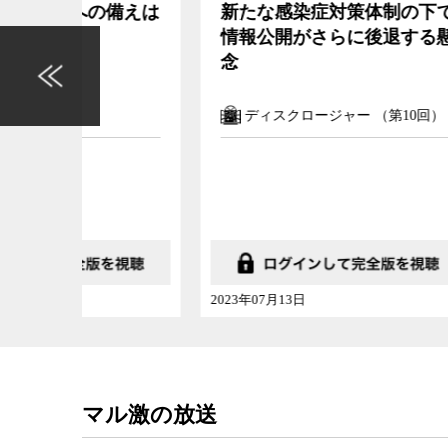
備えは
新たな感染症対策体制の下で
かか
情報公開がさらに後退する懸
がコ
念
ない
ディスクロージャー （第10回）
マ
ゲスト
衆院議
2023年07月13日
2022年
マル激の放送