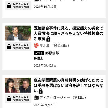
2023年10月17日
五輪談合事件に見る、捜査能力の劣化で
人質司法に頼らざるをえない特捜検察の
断末魔
マル激 （第1172回）
郷原信郎
ゲスト
弁護士
2023年09月23日
森友学園問題の真相解明を妨げるために
は手段を選ばない政府を許してはならな
い
ディスクロージャー （第12回）
2023年09月23日