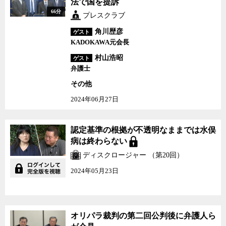
法で国を提訴
66分
プレスクラブ
角川歴彦
ゲスト
KADOKAWA元会長
村山浩昭
ゲスト
弁護士
その他
2024年06月27日
認定基準の根拠が不透明なままでは水俣
病は終わらない
ディスクロージャー （第20回）
2024年05月23日
オリパラ裁判の第二回公判後に弁護人ら