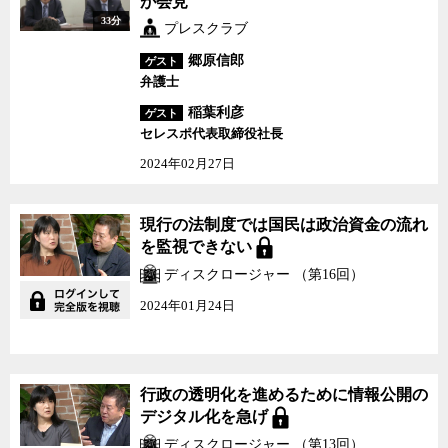
が会見
33分
プレスクラブ
郷原信郎
ゲスト
弁護士
稲葉利彦
ゲスト
セレスポ代表取締役社長
2024年02月27日
現行の法制度では国民は政治資金の流れ
を監視できない
ディスクロージャー （第16回）
2024年01月24日
行政の透明化を進めるために情報公開の
デジタル化を急げ
ディスクロージャー （第13回）