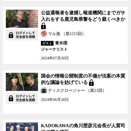
公益通報者を逮捕し報道機関にまでガサ
入れをする鹿児島県警をどう裁くべきか
マル激 （第1215回）
青木理
ゲスト
ジャーナリスト
2024年07月20日
国会の情報公開制度の不備が法案の本質
的な議論を妨げている
ディスクロージャー （第21回）
2024年06月28日
KADOKAWAの角川歴彦元会長が人質司