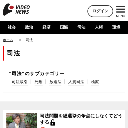
ログイン
MENU
社会
政治
経済
国際
司法
人権
環境
ホーム
司法
司法
"司法"のサブカテゴリー
司法取引
死刑
放送法
人質司法
検察
司法問題を総選挙の争点にしなくてどう
する