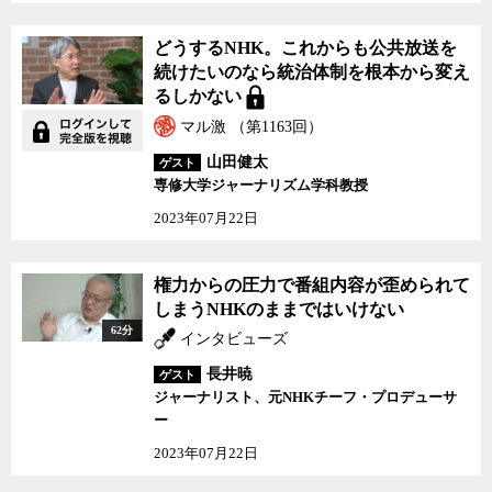
どうするNHK。これからも公共放送を
続けたいのなら統治体制を根本から変え
るしかない
マル激 （第1163回）
山田健太
ゲスト
専修大学ジャーナリズム学科教授
2023年07月22日
権力からの圧力で番組内容が歪められて
しまうNHKのままではいけない
62分
インタビューズ
長井暁
ゲスト
ジャーナリスト、元NHKチーフ・プロデューサ
ー
2023年07月22日