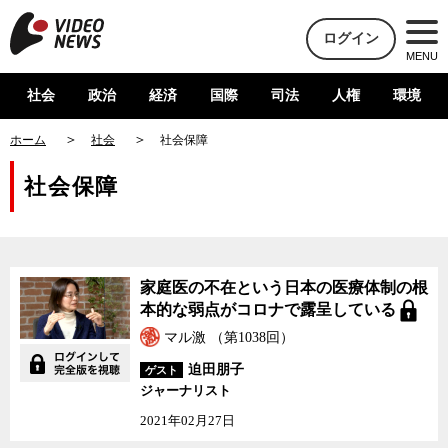
ログイン
MENU
社会
政治
経済
国際
司法
人権
環境
ホーム
社会
社会保障
社会保障
家庭医の不在という日本の医療体制の根
本的な弱点がコロナで露呈している
マル激 （第1038回）
迫田朋子
ゲスト
ジャーナリスト
2021年02月27日