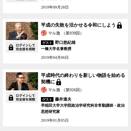
2019年09月28日
平成の失敗を活かせる令和にしよう
マル激 （第939回）
野口悠紀雄
ゲスト
一橋大学名誉教授
2019年04月06日
平成時代の終わりを新しい物語を始める
契機に
マル激 （第926回）
藤井達夫
ゲスト
早稲田大学大学院政治学研究科非常勤講師・政治
思想研究家
2019年01月05日