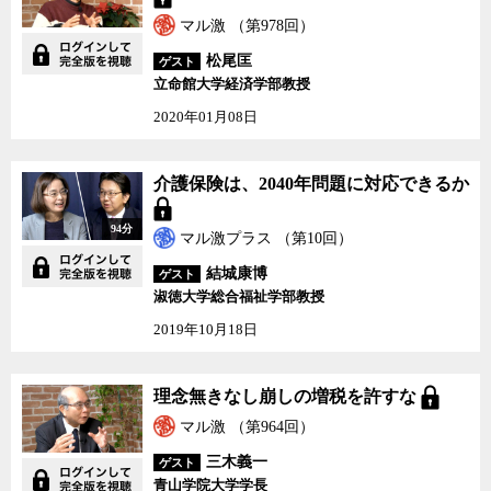
マル激 （第978回）
松尾匡
ゲスト
立命館大学経済学部教授
2020年01月08日
介護保険は、2040年問題に対応できるか
94分
マル激プラス （第10回）
結城康博
ゲスト
淑徳大学総合福祉学部教授
2019年10月18日
理念無きなし崩しの増税を許すな
マル激 （第964回）
三木義一
ゲスト
青山学院大学学長