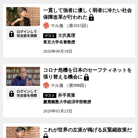
一貫して強者に優しく弱者に冷たい社会
保障改革が行われた
マル激 （第1015回）
大沢真理
ゲスト
東京大学名誉教授
2020年09月19日
コロナ危機を日本のセーフティネットを
張り替える機会に
マル激 （第998回）
井手英策
ゲスト
慶應義塾大学経済学部教授
2020年05月23日
これが世界の左派が掲げる反緊縮政策だ