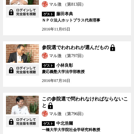
マル激 （第813回）
藤田孝典
ゲスト
ＮＰＯ法人ホットプラス代表理事
2016年11月05日
参院選でわれわれが選んだもの
マル激 （第797回）
小林良彰
ゲスト
慶応義塾大学法学部教授
2016年07月16日
この参院選で問われなければならないこ
と
マル激 （第796回）
中北浩爾
ゲスト
一橋大学大学院社会学研究科教授