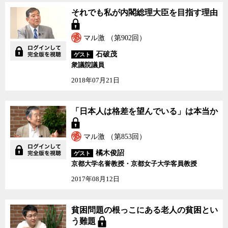
それでも私が内閣総理大
それでも私が内閣総理大臣を目指す理由
臣を目指す理由
マル激 （第902回）
石破茂
ゲスト
衆議院議員
2018年07月21日
「日本人は格差を望んでいる」は本当か
マル激 （第853回）
橘木俊詔
ゲスト
京都大学名誉教授・京都女子大学客員教授
2017年08月12日
貧困問題の根っこにある老人の貧困とい
う難題