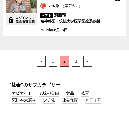
マル激 （第793回）
斎藤環
ゲスト
精神科医・筑波大学医学医療系教授
2016年06月18日
«
1
2
3
»
"社会"のサブカテゴリー
オピオイド
表現の自由
食品
教育
東日本大震災
少子化
社会保障
メディア