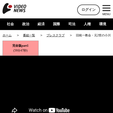
ログイン
MENU
社会
政治
経済
国際
司法
人権
環境
ホーム
番組一覧
プレスクラブ
旧統一教会・元2世の小川
完全版part1
(59分47秒)