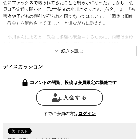
会にファックスで送られてきたことも明らかになった。しかし、会
見は予定通り開かれ、元2世信者の小川さゆりさん（仮名）は、「被
害者や
子どもの権利
が守られる国であってほしい」、「団体（旧統
一教会）を解散させてほしい」と涙ながらに訴えた。
小川さんによると、教会に多額の献金をするために、両親はさゆ
りさん自身が稼いだアルバイト代や貯金も無断で取り上げたとい
う。また、両親や教団から事あるごとに「地獄に落ちる」などと脅
されたことで、小川さん自身も
精神疾患
を患うようになり、6年前に
脱会したという。
ディスカッション
小川さんはまた、多くの2世信者が同じような苦しみを受けている
コメントの閲覧、投稿は会員限定の機能です
が、
統一教会
に入っていたというだけで社会から色眼鏡で見られる
ため、問題を告発したりカミングアウトするのは容易ではないとも
入会する
語った。
すでに会員の方は
ログイン