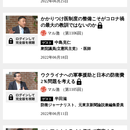
2022年06月25日
かかりつけ医制度の整備こそがコロナ禍
の最大の教訓ではないのか
マル激 （第1106回）
中島克仁
ゲスト
衆院議員(立憲民主党）・医師
2022年06月18日
ウクライナへの軍事援助と日本の防衛費
2％問題を考える
マル激 （第1105回）
半田滋
ゲスト
防衛ジャーナリスト、元東京新聞論説兼編集委員
2022年06月11日