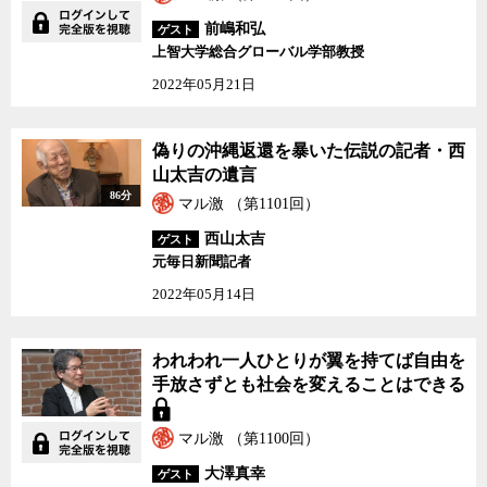
前嶋和弘
ゲスト
上智大学総合グローバル学部教授
2022年05月21日
偽りの沖縄返還を暴いた伝説の記者・西
山太吉の遺言
86分
マル激 （第1101回）
西山太吉
ゲスト
元毎日新聞記者
2022年05月14日
われわれ一人ひとりが翼を持てば自由を
手放さずとも社会を変えることはできる
マル激 （第1100回）
大澤真幸
ゲスト