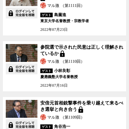
マル激 （第1111回）
島薗進
ゲスト
東京大学名誉教授・宗教学者
2022年07月23日
参院選で示された民意は正しく理解され
ているか
マル激 （第1110回）
小林良彰
ゲスト
慶應義塾大学名誉教授
2022年07月16日
安倍元首相銃撃事件を乗り越えて来るべ
き選挙と向き合う
マル激 （第1109回）
角谷浩一
ゲスト