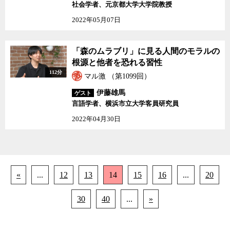
社会学者、元京都大学大学院教授
2022年05月07日
「森のムラブリ」に見る人間のモラルの
根源と他者を恐れる習性
112分
マル激 （第1099回）
伊藤雄馬
ゲスト
言語学者、横浜市立大学客員研究員
2022年04月30日
«
...
12
13
14
15
16
...
20
30
40
...
»