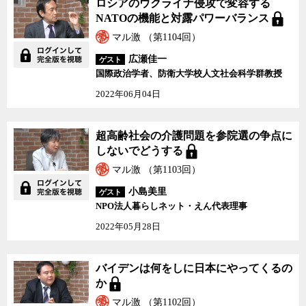
ロシアのウクライナ侵攻で変容する
NATOの機能と対露パワーバランス
マル激 （第1104回）
広瀬佳一
ゲスト
国際政治学者、防衛大学校人文社会科学群教授
2022年06月04日
超高齢社会の介護問題を参院選の争点に
しないでどうする
マル激 （第1103回）
小島美里
ゲスト
NPO法人暮らしネット・えん代表理事
2022年05月28日
バイデンは何をしに日本にやってくるの
か
マル激 （第1102回）