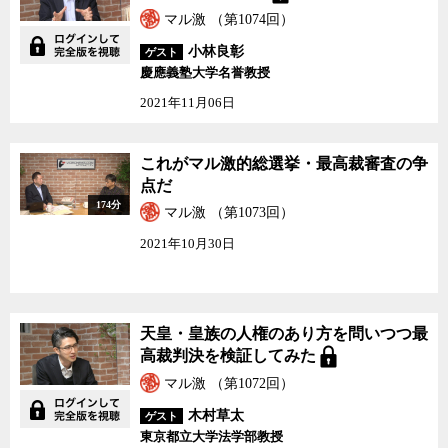
マル激 （第1074回）
小林良彰
ゲスト
慶應義塾大学名誉教授
2021年11月06日
これがマル激的総選挙・最高裁審査の争
点だ
174分
マル激 （第1073回）
2021年10月30日
天皇・皇族の人権のあり方を問いつつ最
高裁判決を検証してみた
マル激 （第1072回）
木村草太
ゲスト
東京都立大学法学部教授