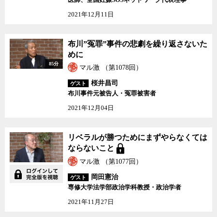
2021年12月11日
布川”冤罪”事件の悲劇を繰り返さないた
めに
85分
マル激 （第1078回）
桜井昌司
ゲスト
布川事件元被告人・冤罪被害者
2021年12月04日
リベラルが勝つためにまずやらなくては
ならないこと
マル激 （第1077回）
岡田憲治
ゲスト
専修大学法学部政治学科教授・政治学者
2021年11月27日