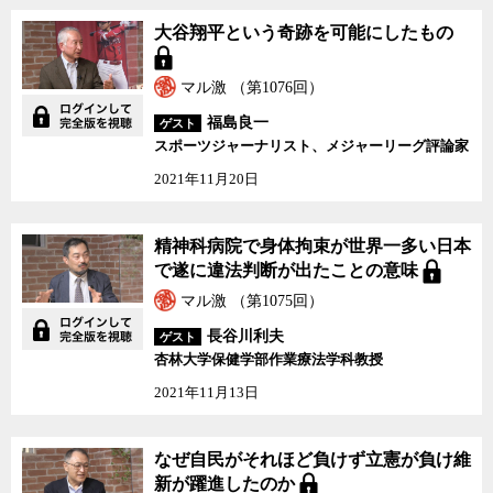
大谷翔平という奇跡を可能にしたもの
マル激 （第1076回）
福島良一
ゲスト
スポーツジャーナリスト、メジャーリーグ評論家
2021年11月20日
精神科病院で身体拘束が世界一多い日本
で遂に違法判断が出たことの意味
マル激 （第1075回）
長谷川利夫
ゲスト
杏林大学保健学部作業療法学科教授
2021年11月13日
なぜ自民がそれほど負けず立憲が負け維
新が躍進したのか