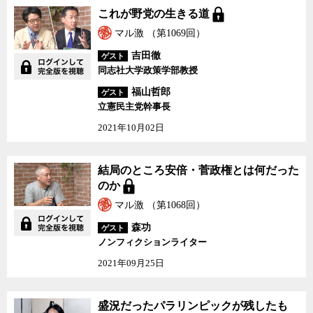
これが野党の生きる道
マル激 （第1069回）
吉田徹
ゲスト
同志社大学政策学部教授
福山哲郎
ゲスト
立憲民主党幹事長
2021年10月02日
結局のところ安倍・菅政権とは何だった
のか
マル激 （第1068回）
森功
ゲスト
ノンフィクションライター
2021年09月25日
盛況だったパラリンピックが残したも