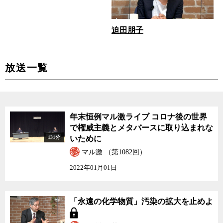
迫田朋子
放送一覧
年末恒例マル激ライブ コロナ後の世界
で権威主義とメタバースに取り込まれな
131分
いために
マル激 （第1082回）
2022年01月01日
「永遠の化学物質」汚染の拡大を止めよ