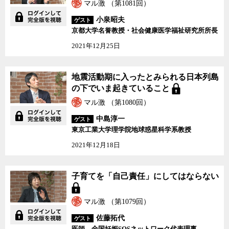
マル激 （第1081回）
小泉昭夫
ゲスト
京都大学名誉教授・社会健康医学福祉研究所所長
2021年12月25日
地震活動期に入ったとみられる日本列島
の下でいま起きていること
マル激 （第1080回）
中島淳一
ゲスト
東京工業大学理学院地球惑星科学系教授
2021年12月18日
子育てを「自己責任」にしてはならない
マル激 （第1079回）
佐藤拓代
ゲスト
医師、全国妊娠SOSネットワーク代表理事