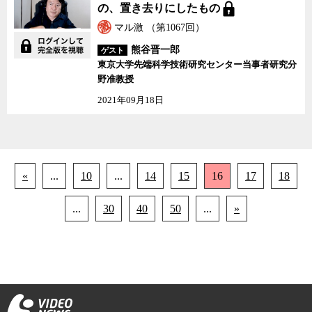
の、置き去りにしたもの
マル激 （第1067回）
熊谷晋一郎
ゲスト
東京大学先端科学技術研究センター当事者研究分
野准教授
2021年09月18日
«
...
10
...
14
15
16
17
18
...
30
40
50
...
»