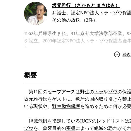
坂元雅行 （さかもと まさゆき）
弁護士、認定NPO法人トラ・ゾウ保
その他の放送 （3件）
1962年兵庫県生まれ。91年京都大学法学部卒業。
を設立。2009年認定NPO法人トラ・ゾウ保護基
た』。
著書
概要
第11回のセーブアースは野生の
トラ
や
ゾウ
の保
坂元雅行氏をゲストに、
象牙
の国内取り引きを禁
いる現状や、
野生動物保護
を進めるために何が必
絶滅危惧
を指定している
IUCN
の
レッドリスト
は
ゾウ
を、象牙目的の
密猟
によって絶滅の恐れがそ