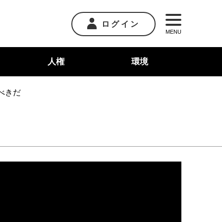
ログイン
MENU
人権
環境
べきだ