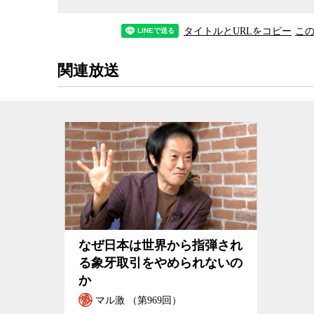
また番組ではトラ・ゾウ保護基金がゾウと同様に
いても議論した。トラの保護は2010年のトラ年に
タイトルとURLをコピー
こ
て、次の12年間で3,200頭から倍増させる目標
しかし坂元氏によれば頭数が回復しているとされ
関連放送
態を反映しているとは言えないという。また
ミャ
は0頭にまで減少するなど、東南アジアを中心に顕
加え、開発などで生息地が分断されたことに主な
坂元氏はゾウやトラといった野生動物の保護は単
大な生息地を必要とするゾウやトラが守られてい
徴する意味でも重要だという。生息地の破壊に加
保護するためには、より一層国際的な努力を進め
内取引を禁止することすらできていない。
なぜ日本は世界から指弾され
日本の現状について、坂元雅行氏と環境ジャーナ
る象牙取引をやめられないの
か
マル激 （第969回）