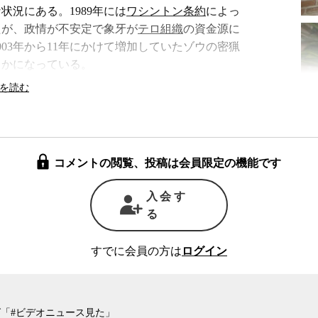
状況にある。1989年には
ワシントン条約
によっ
たが、政情が不安定で象牙が
テロ組織
の資金源に
03年から11年にかけて増加していたゾウの密猟
らかになっている。
鎖し、象牙の取り引きの禁止で足並みを揃えて
英国
、
シンガポール
、
オーストラリア
が国内の象
み切った。
コメントの閲覧、投稿は会員限定の機能です
量の在庫が取り引きされている。政府は国内で
1989年以前に輸入されたものだと主張している
入会す
では簡単に象牙を入手できる日本から、他国への
る
基金によると、中国では2012年12月から22年
9件発生し、その数は2010年から増加したまま近
すでに会員の方は
ログイン
た。そのうち18%にあたる8件は日本人と中国人
日本が国内の象牙市場を閉鎖しないことが中国
のだ。
「#ビデオニュース見た」