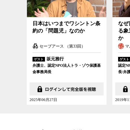
日本はいつまでワシントン条
なぜ
約の「問題児」なのか
る象
か
セーブアース （第33回）
マ
坂元雅行
ゲスト
ゲスト
弁護士、認定NPO法人トラ・ゾウ保護基
認定N
金事務局長
長/弁
2025年06月27日
2019年