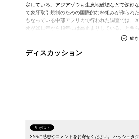
オオヒシクイの裁判が始まった
定している。
アジアゾウ
も生息地破壊などで深刻な
て象牙取引規制のための国際的な枠組みが作られ
もなっている中部アフリカで行われた調査では、20
死が2011年から19年には高止まりしていること明
ゾウの絶滅危機に瀕し、世界各国が国内市場を閉
ディスカッション
いる。2016年の
アメリカ
、2017年の
中国
に続き、
牙市場を閉鎖している。2022年には
EU
も閉鎖に踏
その一方で、日本には今も象牙市場が存在し、大
流通する象牙はすべてワシントン条約が締結された
が、それを証明する仕組みは極めて杜撰だ。近年
象牙の持ち出しが増えているという。トラ・ゾウ保護
1月までの約9年間に、日本からの象牙密輸事件が4
年も高止まりしていることが、裁判記録からわかっ
が、2件では日本人のみによる事件だったという。
の需要を刺激し、国際的な流れに水を差している
SNSに感想やコメントをお寄せください。
ハッシュタグ