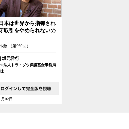
日本は世界から指弾され
牙取引をやめられないの
ル激 （第969回）
坂元雅行
PO法人トラ・ゾウ保護基金事務局
護士
11月02日