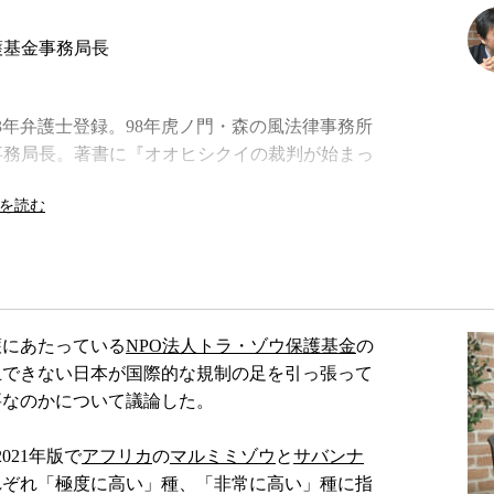
護基金事務局長
93年弁護士登録。98年虎ノ門・森の風法律事務所
金事務局長。著書に『オオヒシクイの裁判が始まっ
護にあたっている
NPO法人トラ・ゾウ保護基金
の
止できない日本が国際的な規制の足を引っ張って
要なのかについて議論した。
2021年版で
アフリカ
の
マルミミゾウ
と
サバンナ
れぞれ「極度に高い」種、「非常に高い」種に指