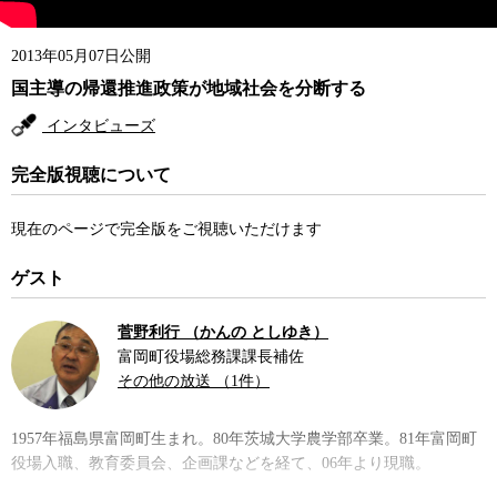
2013年05月07日公開
国主導の帰還推進政策が地域社会を分断する
インタビューズ
完全版視聴について
現在のページで完全版をご視聴いただけます
ゲスト
菅野利行 （かんの としゆき）
富岡町役場総務課課長補佐
その他の放送 （1件）
1957年福島県富岡町生まれ。80年茨城大学農学部卒業。81年富岡町
役場入職、教育委員会、企画課などを経て、06年より現職。