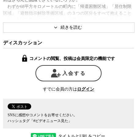
わずか68平方キロメートルの町内に「帰還困難区域」「居住制限
区域」「避難指示解除準備区域」の３つの区分をすべて抱えること
になった福島県の富岡町では、この再編によって自宅に帰れる人と
帰れない人の間で地域社会が分断される恐れが現実のものとなって
いる。それぞれ固有の事情を抱え、全国47都道府県に離散しながら
も、これまで辛うじて絆を保ってきた地域社会が、今回の再編によ
ディスカッション
って帰れる人と帰れない人に2分されてしまうからだ。
また、帰還が可能とされる「避難指示解除準備区域」の厳しい現
コメントの閲覧、投稿は会員限定の機能です
実も、必ずしも正確には理解されていないようだ。福島第一原発か
ら20キロ圏にあり町全体が強制的に避難させられる警戒区域に含ま
入会する
れていた富岡町の場合も、3月25日以降は「避難指示解除準備区域」
部分は基本的には出入りが自由になった。しかし、帰宅した住民を
待ち受けている富岡は、震災前の富岡とは似ても似つかぬ姿になっ
すでに会員の方は
ログイン
ていた。
場所によって相変わらず高い放射線量、町内のいたる所に積まれ
た「除染」した表土を詰めた黒いコンテナバック、地震と津波によ
って破壊されたままの上下水道等々。しかも、警察や消防機能が存
SNSに感想やコメントをお寄せください。
在しないため、治安維持のためには住民自身が自主的にパトロール
ハッシュタグ「#ビデオニュース見た」
をしなければならない状態だという。
とは言え、こうした困難は何とか乗り越えていけるかもしれな
タイトルとURLをコピー