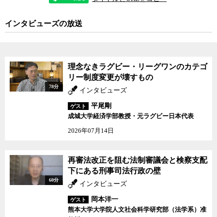
い。しかし、それでも自分たちではどうにもならない問題が残る。
町中の帰還困難区域との境界にはバリケードが張り巡らされ、仮に
インタビューズの放送
一部で帰還が実現したとしても、町は完全に分断された状態にな
る。
国主導の帰還政策が、これまで辛うじて保たれてきた富岡町民間
の絆を分断してしまうことを危惧する富岡町役場の菅野利行氏に、
理念なきラグビー・リーグワンのカテゴ
帰還政策が地域社会にもたらす現実を、ジャーナリストの神保哲生
リー制度変更が壊すもの
が聞いた。
78分
インタビューズ
（聞き手 神保哲生（ビデオニュース・ドットコム））
平尾剛
ゲスト
成城大学経済学部教授・元ラグビー日本代表
2026年07月14日
再審法改正を阻む法制審議会と検察支配
下にある刑事司法行政の壁
60分
インタビューズ
岡本洋一
ゲスト
熊本大学大学院人文社会科学研究部（法学系）准