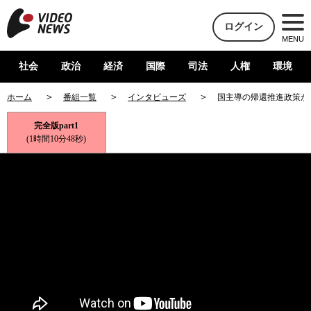
ログイン
MENU
社会
政治
経済
国際
司法
人権
環境
ホーム
番組一覧
インタビューズ
国主導の帰還推進政策が
完全版part1
(1時間10分48秒)