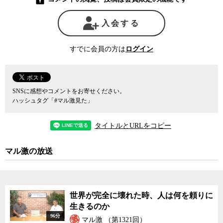
転換を小沢と語り合ったことを認めている。与党・自民党党首が示
した「安全保障政策の大転換」。その事実が残ったことだけでも、
入会する
これからの対米外交に少なからず影響を与えていくだろうと予測す
る。
めまぐるしく展開した小沢辞任騒動が残したものがなにか、徹底
すでに会員の方は
ログイン
的に討論した。
SNSに感想やコメントをお寄せください。
ハッシュタグ「#マル激見た」
タイトルとURLをコピー
マル激の放送
世界が完全に壊れた時、人は何を頼りに
生きるのか
96分
マル激 （第1321回）