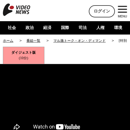
ログイン
MENU
社会
政治
経済
国際
司法
人権
環境
ホーム
番組一覧
マル激トーク・オン・ディマンド
[特別
ダイジェスト版
(10分)