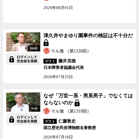
2026年08月01日
津久井やまゆり園事件の検証は不十分だ
104分
マル激 （第1320回）
藤井克徳
ゲスト
日本障害者協議会代表
2026年07月25日
なぜ「万世一系・男系男子」でなくては
ならないのか
91分
マル激 （第1319回）
仁藤敦史
ゲスト
国立歴史民俗博物館名誉教授
2026年07月18日