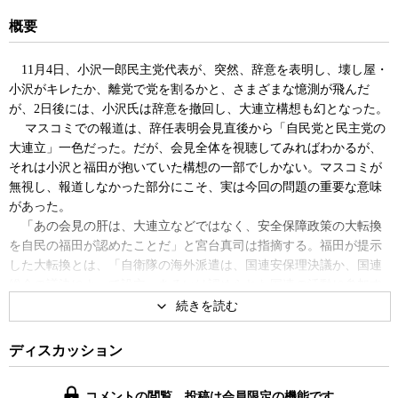
概要
11月4日、小沢一郎民主党代表が、突然、辞意を表明し、壊し屋・
小沢がキレたか、離党で党を割るかと、さまざまな憶測が飛んだ
が、2日後には、小沢氏は辞意を撤回し、大連立構想も幻となった。
マスコミでの報道は、辞任表明会見直後から「自民党と民主党の
大連立」一色だった。だが、会見全体を視聴してみればわかるが、
それは小沢と福田が抱いていた構想の一部でしかない。マスコミが
無視し、報道しなかった部分にこそ、実は今回の問題の重要な意味
があった。
「あの会見の肝は、大連立などではなく、安全保障政策の大転換
を自民の福田が認めたことだ」と宮台真司は指摘する。福田が提示
した大転換とは、「自衛隊の海外派遣は、国連安保理決議か、国連
総会の議決によって設立、あるいは認められた国連の活動に参加す
ることに限る。したがって、特定の国の軍事作戦については我が国
は支援しない」というもので、これが実現すれば、まさに、戦後レ
ジームからの真の脱却だったと、宮台は悔しがる。
ディスカッション
神保哲生は、この重大な点を指摘し、小沢や福田へ質さなかった
記者たちに、日本の政治をめぐる報道の問題点を見る。福田はこの
コメントの閲覧、投稿は会員限定の機能です